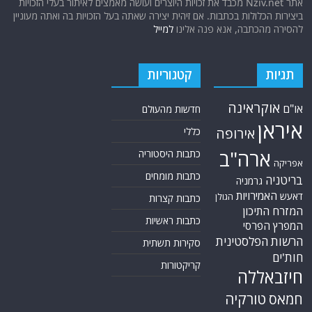
פוסטים אחרונים
איך נראה שיתוף הפעולה המודיעיני והביטחוני בין מצרים ללוב?
הסכם המיליארדים שמשנה את המזרח התיכון: הדלק העיראקי מגיע לארה"ב –
דרך סוריה
המצוד הושלם בלוב: נעצר בכיר דאעש שהצטלם לאחרונה עם נשיא סוריה
א-שרע והיה מעורב בחיסול התובע הכללי המצרי
לאור בריאותו המדרדרת במהירות של ארדואן והצפת התקשורת הטורקית
בתמונות פידאן , נראה כי מלחמת הירושה כבר מתנהלת במלוא עוזה
משוואת ההרתעה של טהרן: האם הטילים האיראניים באמת יכולים להגיע ללב
בריטניה?
אודות