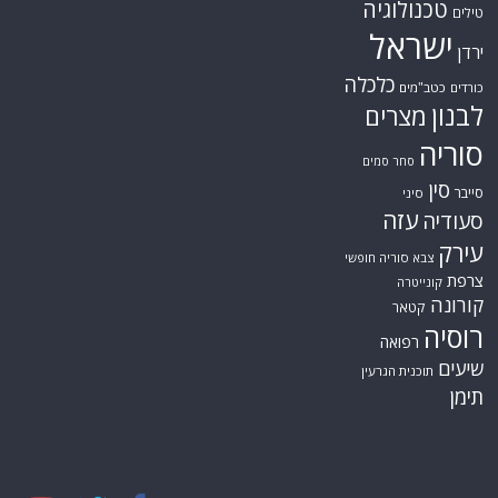
אתר החדשות נציב.נט מבצע איסוף ועיבוד של מידע ממקורות המודיעין הגלוי
(רשתות חברתיות, עיתונות, עדויות מקומיות ועוד) על מנת להביא את תמונת
המצב המקיפה והמדויקת ביותר של השטח.
אתר Nziv.net מכבד את זכויות היוצרים ועושה מאמצים לאיתור בעלי הזכויות
ביצירות הכלולות בכתבות. אם זיהית יצירה שאתה בעל הזכויות בה ואתה מעוניין
להסירה מהכתבה, אנא פנה אלינו
למייל
תגיות
קטגוריות
אוקראינה
או"ם
חדשות מהעולם
איראן
אירופה
כללי
ארה"ב
כתבות היסטוריה
אפריקה
כתבות מומחים
בריטניה
גרמניה
האמירויות
דאעש
הגולן
כתבות קצרות
המזרח התיכון
כתבות ראשיות
המפרץ הפרסי
הרשות הפלסטינית
סקירות תשתית