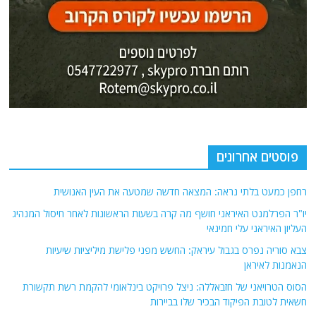
צבא סוריה נפרס בגבול עיראק: החשש מפני פלישת מיליציות שיעיות
הנאמנות לאיראן
הסוס הטרויאני של חזבאללה: ניצל פרויקט בינלאומי להקמת רשת תקשורת
חשאית לטובת הפיקוד הבכיר שלו בביירות
חשיפה: עיר המקלט הסודית של קציני אסד בלבנון – והכוח המיוחד של א-שרע
שמוכן לפשיטה
אודות
אתר החדשות נציב.נט מבצע איסוף ועיבוד של מידע ממקורות המודיעין הגלוי
(רשתות חברתיות, עיתונות, עדויות מקומיות ועוד) על מנת להביא את תמונת
המצב המקיפה והמדויקת ביותר של השטח.
אתר Nziv.net מכבד את זכויות היוצרים ועושה מאמצים לאיתור בעלי הזכויות
ביצירות הכלולות בכתבות. אם זיהית יצירה שאתה בעל הזכויות בה ואתה מעוניין
להסירה מהכתבה, אנא פנה אלינו
למייל