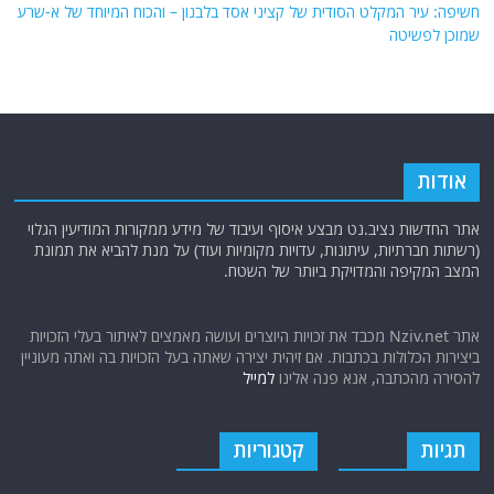
תגיות
קטגוריות
אוקראינה
או"ם
חדשות מהעולם
איראן
אירופה
כללי
ארה"ב
כתבות היסטוריה
אפריקה
כתבות מומחים
בריטניה
גרמניה
האמירויות
דאעש
הגולן
כתבות קצרות
המזרח התיכון
כתבות ראשיות
המפרץ הפרסי
הרשות הפלסטינית
סקירות תשתית
חות'ים
קריקטורות
חיזבאללה
טורקיה
חמאס
טכנולוגיה
טילים
ישראל