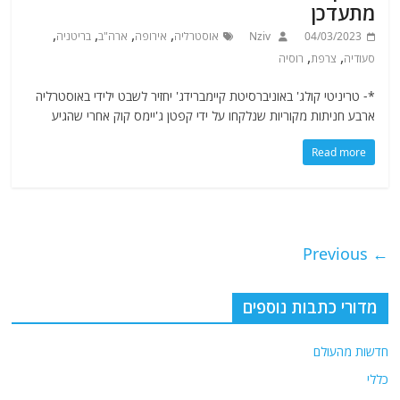
מתעדכן
,
,
,
,
04/03/2023
Nziv
אוסטרליה
אירופה
ארה"ב
בריטניה
,
,
סעודיה
צרפת
רוסיה
*- טריניטי קולג' באוניברסיטת קיימברידג' יחזיר לשבט ילידי באוסטרליה
ארבע חניתות מקוריות שנלקחו על ידי קפטן ג'יימס קוק אחרי שהגיע
Read more
← Previous
מדורי כתבות נוספים
חדשות מהעולם
כללי