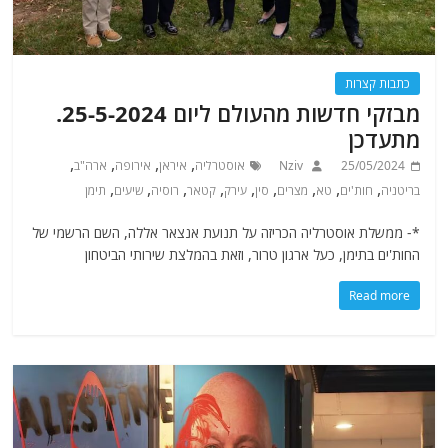
כתבות קצרות
מבזקי חדשות מהעולם ליום 25-5-2024.
מתעדכן
,
,
,
,
25/05/2024
Nziv
אוסטרליה
איראן
אירופה
ארה"ב
,
,
,
,
,
,
,
,
,
בריטניה
חות'ים
טא
מצרים
סין
עירק
קטאר
רוסיה
שיעים
תימן
*- ממשלת אוסטרליה הכריזה על תנועת אנצאר אללה, השם הרשמי של
החות'ים בתימן, כעל ארגון טרור, וזאת בהמלצת שירותי הביטחון
Read more