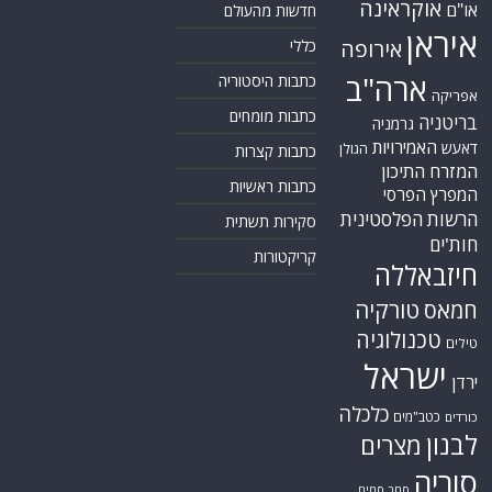
ירדן
כלכלה
כטב"מים
כורדים
לבנון
מצרים
סוריה
סחר סמים
סין
סייבר
סיני
עזה
סעודיה
עירק
צבא סוריה חופשי
צרפת
קונייטרה
קורונה
קטאר
רוסיה
רפואה
שיעים
תוכנית הגרעין
תימן