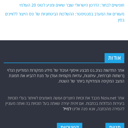
פוסטים אחרונים
תחת אש איראנית: מאות בכירים בירדן דורשים לגרש את צבא ארה"ב. ספויילר:
בלי חסות אמריקאית אין ממלכה האשמית!
קרב המוחות בחלל החדש: איום "הלוויינים הזולים" הסיני על העליונות של צה"ל
והתשובה הטכנולוגית של מערכת הביטחון
בעזרת טריק חדשני, פרופסור באוניברסיטה חושף סטודנטים שהשתמשו
בבינה מלאכותית במבחנים
חופשיים לבחור: הדרכון הישראלי שובר שיאים ומגיע לטופ 20 העולמי
מעוורים את המערב בסנטימטר: ההשלכות הביטחוניות של פס הייצור ללוויינים
בסין
אודות