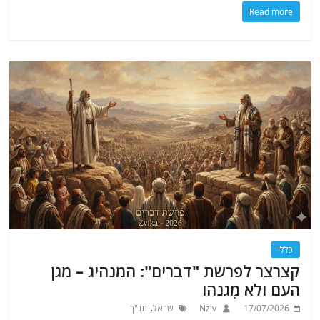
Read more
כללי
קצרצר לפרשת "דברים": המנהיג – מגן
העם ולא מְגנהו
,
17/07/2026
Nziv
ישראל
תנ"ך