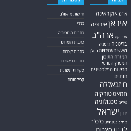
אתר החדשות נציב.נט מבצע איסוף ועיבוד של מידע ממקורות המודיעין הגלוי
(רשתות חברתיות, עיתונות, עדויות מקומיות ועוד) על מנת להביא את תמונת
המצב המקיפה והמדויקת ביותר של השטח.
אתר Nziv.net מכבד את זכויות היוצרים ועושה מאמצים לאיתור בעלי הזכויות
ביצירות הכלולות בכתבות. אם זיהית יצירה שאתה בעל הזכויות בה ואתה מעוניין
להסירה מהכתבה, אנא פנה אלינו
למייל
תגיות
קטגוריות
אוקראינה
או"ם
חדשות מהעולם
איראן
אירופה
כללי
ארה"ב
כתבות היסטוריה
אפריקה
כתבות מומחים
בריטניה
גרמניה
האמירויות
דאעש
הגולן
כתבות קצרות
המזרח התיכון
כתבות ראשיות
המפרץ הפרסי
הרשות הפלסטינית
סקירות תשתית