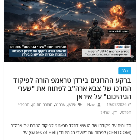
כללי
ברקע ההרוגים בירדן טראמפ הורה לפיקוד
המרכז של צבא ארה"ב לפתוח את "שערי
הגיהינום" על איראן
,
,
,
19/07/2026
Nziv
איראן
ארה"ב
המזרח התיכון
המפרץ
,
,
הפרסי
ירדן
ישראל
הדיווחים על פקודתו של הנשיא דונלד טראמפ לפיקוד המרכז של ארה"ב
(CENTCOM) לפתוח את "שערי הגיהינום" (Gates of Hell) על