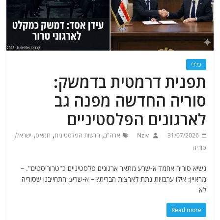
כללי
תפנית דרמטית בדמשק:
סוריה החדשה מפנה גב
לארגונים הפלסטיניים
,
,
,
,
31/07/2026
Nziv
ארה"ב
הרשות הפלסטינית
חמאס
ישראל
סוריה
נשיא סוריה אחמד א-שרע מתאר ארגונים פלסטיניים כ"טרוריסטים". –
מראיין: אילו ערבויות נתת לארצות הברית? – א-שרע: התחייבנו שסוריה
לא
Read more