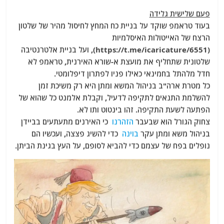
a
w
m
el
h
פעם שלישית גלידה
c
itt
ai
e
at
בעוד טראמפ שוקד על בניית כח המחץ לחיסול מהיר של שלטון
e
er
l
g
s
הרצח של האייטולות האיסלמיות
b
ra
A
(https://t.me/icaricature/6551), ועל בניית אלטרנטיבה
שלטונית שתחליף את מועצת א-שורא האירנית, טראמפ לא
o
m
p
חדל מלהתל בחמינאי כאילו פניו לפתרון דיפלומטי.
o
p
כל מטרת ארה"ב בניהול המשא ומתן היא רק משיכת זמן
k
להשלמת התנאים לתקיפה לדעיל, וקבלת אלמנט כל שהוא של
הפתעה לשעת התקיפה. זהו בינטוט ותו לא.
צחוק הגורל הוא שבעבר
הזהרנו
כי האירנים מתעתעים בביידן
בניהול משא ומתן עקר
בוינה
כדי להשיג פצצה, ועכשיו הם
נופלים בפח של עצמם כדי להביא לסופם, על העץ בגינת הביתן.