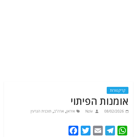
קריקטורות
אומנות הפיתוי
,
,
08/02/2026
Nziv
איראן
ארה"ב
תוכנית הגרעין
F
T
E
T
W