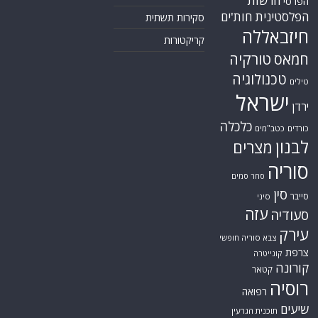
הרשות
הפרסי
הפלסטינית
חות'ים
סקירות תשתית
חיזבאללה
קריקטורות
טורקיה
חמאס
טכנולוגיה
טילים
ישראל
ירדן
כלכלה
כורדים
כטב"מים
לבנון
מצרים
סוריה
סחר סמים
סין
סייבר
סיני
עזה
סעודיה
עירק
צבא סוריה חופשי
צרפת
קונייטרה
קורונה
קטאר
רוסיה
רפואה
שיעים
תוכנית הגרעין