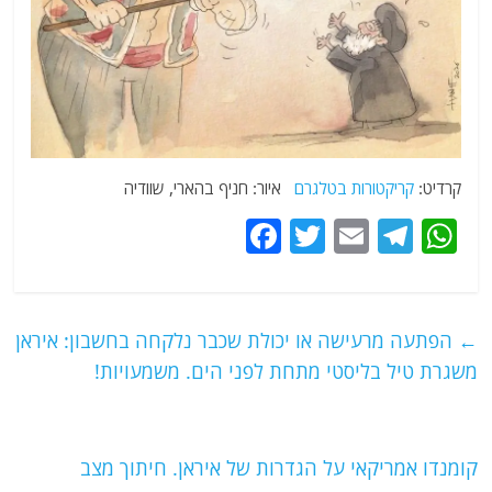
קרדיט:
קריקטורות בטלגרם
איור: חניף בהארי, שוודיה
F
T
E
T
W
a
w
m
el
h
c
itt
ai
e
at
e
er
l
g
s
←
הפתעה מרעישה או יכולת שכבר נלקחה בחשבון: איראן
b
ra
A
משגרת טיל בליסטי מתחת לפני הים. משמעויות!
o
m
p
o
p
קומנדו אמריקאי על הגדרות של איראן. חיתוך מצב
k