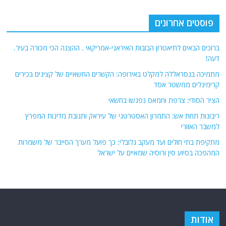
פוסטים אחרונים
ברוכים הבאים לתיאטרון הבובות האיראני-אמריקאי . ההצגה הכי מכורה בעיר.
דעה!
מתמיכה בנסראללה למקלט באירופה: הקשרים החשאיים של קצינים בכירים
קרימינלים ממשטר אסד
הציר הסודי: צרפת וחמאס נפגשו בחשאי
ריבונות תחת אש: התמרון האסטרטגי של עיראק ותגובת מדינות המפרץ
למשבר האזורי
מתקיפת בתי חולים ועד מעקב גלובלי: כך פועל מערך הסייבר של משמרות
המהפכה בסיוע סין ורוסיה שמאיים על ישראל
אודות