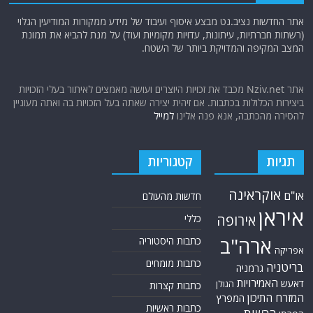
אתר החדשות נציב.נט מבצע איסוף ועיבוד של מידע ממקורות המודיעין הגלוי
(רשתות חברתיות, עיתונות, עדויות מקומיות ועוד) על מנת להביא את תמונת
המצב המקיפה והמדויקת ביותר של השטח.
אתר Nziv.net מכבד את זכויות היוצרים ועושה מאמצים לאיתור בעלי הזכויות
ביצירות הכלולות בכתבות. אם זיהית יצירה שאתה בעל הזכויות בה ואתה מעוניין
להסירה מהכתבה, אנא פנה אלינו
למייל
תגיות
קטגוריות
אוקראינה
או"ם
חדשות מהעולם
איראן
אירופה
כללי
ארה"ב
כתבות היסטוריה
אפריקה
כתבות מומחים
בריטניה
גרמניה
האמירויות
דאעש
הגולן
כתבות קצרות
המזרח התיכון
המפרץ
כתבות ראשיות