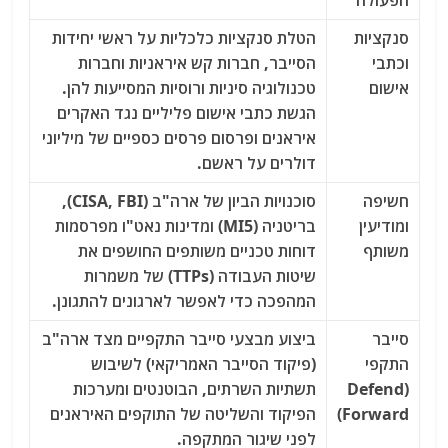
הפעולה
סנקציות
הטלת סנקציות כלכליות על ראשי יחידות
וכתבי
הסייבר, חברות קש איראניות וחברות
אישום
טכנולוגיה סיניות ורוסיות המסייעות להן.
הגשת כתבי אישום פליליים נגד האקרים
איראנים ופרסום פרסים כספיים של מיליוני
דולרים על ראשם.
חשיפה
סוכנויות הביון של ארה"ב (CISA, FBI),
ומודיעין
בריטניה (MI5) ומדינות נאט"ו מפרסמות
משותף
דוחות טכניים משותפים החושפים את
שיטות העבודה (TTPs) של משמרות
המהפכה כדי לאפשר לארגונים להתגונן.
סייבר
ביצוע מבצעי סייבר התקפיים מצד ארה"ב
התקפי
(פיקוד הסייבר האמריקאי) לשיבוש
(Defend
תשתיות השרתים, הבוטנטים ומערכות
Forward)
הפיקוד והשליטה של התוקפים האיראנים
לפני שיגור המתקפה.