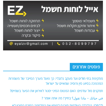
פוסטים אחרונים
מתקיפת בתי חולים ועד מעקב גלובלי: כך פועל מערך הסייבר של משמרות
המהפכה בסיוע סין ורוסיה שמאיים על ישראל
חמקנים מול עודפים: האם המטוס הסיני יסגור לאיראן את הפער בשמיים?
في حياتك – ماذا تقول؟ בחייך! מה אתה אומר ?
OECD: הכלכלה העולמית תיכנס למיתון אם המלחמה במזרח התיכון לא