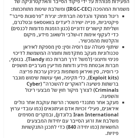
הפעילות מנוהלת על ידי פיקוד הסייבר והאלקטרוניקה של
משמרות המהפכה (IRGC-CEC) ומשלבת שיטות מתוחכמות:
ריגול ממוקד והנדסה חברתית:
יצירת "פרסונות סייבר"
פיקטיביות, פנייה ישירה ליעדים בוואטסאפ ובטלגרם,
ושליחת קישורים זדוניים (כגון הזמנות מדומות לכנסים)
כדי לעקוף אימות דו-שלבי ולשאוב מידע, מיקום
והקלטות מהמכשיר.
שיתוף פעולה עם רוסיה וסין:
סין מספקת לאיראן
טכנולוגיות מעקב מתקדמות וחומרה המשמשת לדיכוי
פנימי וחיצוני (למשל דרך חברות כמו Tiandy). בנוסף,
חברות אבטחת מידע ודוחות מודיעין מערביים חושפים
כי רוסיה, סין ואיראן משתפות ביניהן ערכות פריצה
(Exploit kits), כלי תקיפה, ואף עושות שימוש מוגבר
ברשתות פשיעה ו"האקרים להשכרה" (Cyber
Criminals) לצורך מיקור חוץ של מבצעי ריגול
והשפעה.
מעקב אחר מתנגדי משטר:
הרשת עוקבת אחר גולים
איראנים, פעילי זכויות אדם ועיתונאים (כמו עובדי ערוץ
Iran International בלונדון), ובמקרים מסוימים
משלבת את זרוע הסייבר עם יחידות המבצעים
החשאיות (כמו יחידה 840) כדי לתכנן התנקשויות
פיזיות.