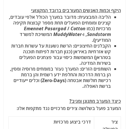
היקף וכמות האנשים המעורבים ברובד המקצועי
הליבה המבצעית:
מדובר במערך הכולל אלפי עובדים,
קצינים ומומחים
הפועלים תחת מספר קבוצות תקיפה
מרכזיות (כמו
Cotton
/
Emennet Pasargad
Sandstorm
, ו-
MuddyWater
המשויכת למשרד
המודיעין).
הקבלנים החיצוניים:
הרשת נשענת על עשרות חברות
קש אזרחיות באיראן (כגון חברות לפיתוח תוכנה
בטהראן) המשמשות כיסוי עבור פצחנים הפועלים
בשירות המדינה.
השותפים הזרים:
המערך נעזר במומחים מרוסיה ומסין,
הן ברמת הדרכות והחלפת ידע רשמית והן ברמת
רכישת חולשות אבטחה (Zero-Days) וכלים ייעודיים
ברשת האפלה.
כיצד המערב מתגונן ומגיב?
המערב פועל בשלושה צירים מרכזיים נגד מתקפות אלו:
ציר
דרכי ביצוע מרכזיות