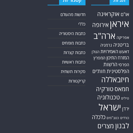
אוקראינה
או"ם
חדשות מהעולם
איראן
אירופה
כללי
ארה"ב
כתבות היסטוריה
אפריקה
כתבות מומחים
בריטניה
גרמניה
האמירויות
דאעש
הגולן
כתבות קצרות
המזרח התיכון
המפרץ
כתבות ראשיות
הרשות
הפרסי
הפלסטינית
חות'ים
סקירות תשתית
חיזבאללה
קריקטורות
טורקיה
חמאס
טכנולוגיה
טילים
ישראל
ירדן
כלכלה
כורדים
כטב"מים
לבנון
מצרים