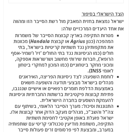
הצד הישראלי בסיפור
ישראל נמצאת בחזית המאבק מול רשת הסייבר הזו ומהווה
את אחד היעדים המרכזיים שלה:
מטרות התקיפה בארץ:
קבוצות הסייבר של משמרות
המהפכה (כגון
Agrius
או קבוצת
Handala
) מכוונות
את מתקפותיהן נגד תשתיות קריטיות בישראל, בתי
חולים (כמו הניסיונות נגד בתי החולים 'זיו' ו'שמיר-אסף
הרופא'), חברות שירותי מחשוב ושרשראות אספקה,
ומכוני מחקר ביטחוניים (כמו המכון למחקרי ביטחון
לאומי INSS).
לוחמת השפעה:
לצד ניסיונות הפריצה, האיראנים
מנהלים בישראל מבצעי תודעה והשפעה חשאים
באמצעות הדלפת חומרים רפואיים או אישיים שנגנבו,
פתיחת קבוצות פיקטיביות ברשתות החברתיות וניסיונות
להעמקת השסעים בחברה הישראלית.
התגוננות וסיכול:
מערך הסייבר הלאומי, בשיתוף עם
צה"ל והשב"כ, מנהלים מעקב הדוק אחר קבוצות אלו.
ישראל פועלת באופן אקטיבי לחסימת תשתיות
התקיפה, משתפת מודיעין טכנולוגי קריטי עם שותפותיה
במערב, ומבצעת לפי פרסומים זרים פעולות סייבר