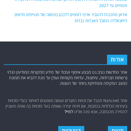
תסתיים עד 2027
איראן מתכננת להעביר אלפי לוחמים ללבנון במסווה של מגוייסים חדשים
לחיזבאללה הסובל מאבדות כבדות
אודות
אתר החדשות נציב.נט מבצע איסוף ועיבוד של מידע ממקורות המודיעין הגלוי
(רשתות חברתיות, עיתונות, עדויות מקומיות ועוד) על מנת להביא את תמונת
המצב המקיפה והמדויקת ביותר של השטח.
אתר Nziv.net מכבד את זכויות היוצרים ועושה מאמצים לאיתור בעלי הזכויות
ביצירות הכלולות בכתבות. אם זיהית יצירה שאתה בעל הזכויות בה ואתה מעוניין
להסירה מהכתבה, אנא פנה אלינו
למייל
תגיות
קטגוריות