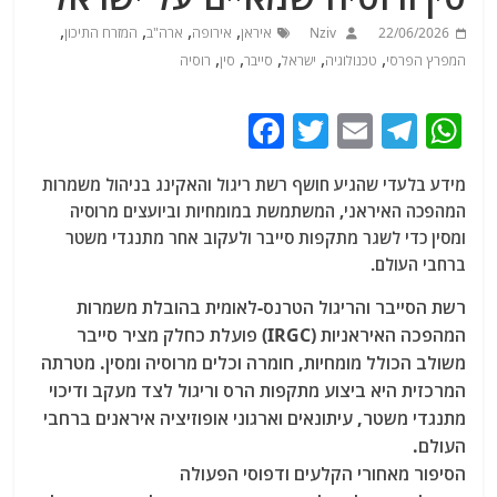
,
,
,
,
22/06/2026
Nziv
איראן
אירופה
ארה"ב
המזרח התיכון
,
,
,
,
,
המפרץ הפרסי
טכנולוגיה
ישראל
סייבר
סין
רוסיה
F
T
E
T
W
a
w
m
el
h
מידע בלעדי שהגיע חושף רשת ריגול והאקינג בניהול משמרות
c
itt
ai
e
at
המהפכה האיראני, המשתמשת במומחיות וביועצים מרוסיה
e
er
l
g
s
ומסין כדי לשגר מתקפות סייבר ולעקוב אחר מתנגדי משטר
b
ra
A
ברחבי העולם.
o
m
p
רשת הסייבר והריגול הטרנס-לאומית בהובלת משמרות
o
p
המהפכה האיראניות (IRGC) פועלת כחלק מציר סייבר
משולב הכולל מומחיות, חומרה וכלים מרוסיה ומסין.
מטרתה
k
המרכזית היא ביצוע מתקפות הרס וריגול לצד מעקב ודיכוי
מתנגדי משטר, עיתונאים וארגוני אופוזיציה איראנים ברחבי
העולם.
הסיפור מאחורי הקלעים ודפוסי הפעולה