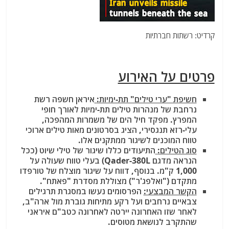
קרדיט: רשתות חברתיות
פרטים על האירוע
חשיפת "ערי טילים" תת-ימיות:
איראן חשפה רשת
נרחבת של מנהרות טילים תת-ימיות לאורך חופי
המפרץ. מפקד חיל הים של משמרות המהפכה,
עלי-רזא תנגסירי, הציג בסרטונים מאות טילים ארוכי
טווח המוכנים לשיגור ממתקנים אלו.
סוג הטילים:
התיעודים כללו שיגור של טילי שיוט (ככל
הנראה מדגם Qader-380L) בעלי טווח שעולה על
1,000 ק"מ. בנוסף, דווח על שיגור מוצלח של טורפדו
מתקדם ("ואלפג'ר") מצוללת מסדרת "פאתח".
הקשר המבצעי:
הפרסומים נעשו במסגרת תרגילים
צבאיים נרחבים ועל רקע מתיחות גוברת מול ארה"ב,
לאחר שזו האחרונה יירטה לאחרונה כטב"ם איראני
שהתקרב לנושאת מטוסים.