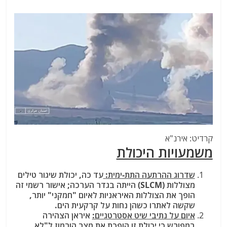
קרדיט: אירנ"א
משמעויות היכולת
שדרוג ההרתעה התת-ימית:
עד כה, יכולת שיגור טילים
מצוללות (SLCM) הייתה בגדר הערכה; אישור רשמי זה
הופך את הצוללות האיראניות לאיום "חמקני" יותר,
שקשה לאתרו כשהן נחות על קרקעית הים.
איום על נתיבי שיט אסטרטגיים:
איראן הצהירה
במפורש כי יכולת זו הופכת את מצר הורמוז ל"לא