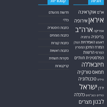
תגיות
קטגוריות
אוקראינה
או"ם
חדשות מהעולם
איראן
אירופה
כללי
ארה"ב
כתבות היסטוריה
אפריקה
כתבות מומחים
בריטניה
גרמניה
האמירויות
דאעש
הגולן
כתבות קצרות
המזרח התיכון
המפרץ
כתבות ראשיות
הרשות
הפרסי
הפלסטינית
חות'ים
סקירות תשתית
חיזבאללה
קריקטורות
טורקיה
חמאס
טכנולוגיה
טילים
ישראל
ירדן
כלכלה
כורדים
כטב"מים
לבנון
מצרים