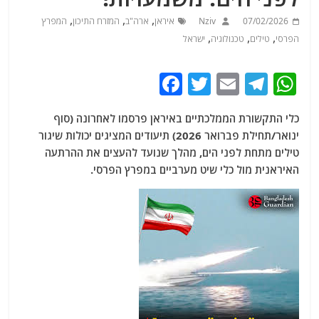
,
,
,
07/02/2026
Nziv
איראן
ארה"ב
המזרח התיכון
המפרץ
,
,
,
הפרסי
טילים
טכנולוגיה
ישראל
F
T
E
T
W
a
w
m
el
h
כלי התקשורת הממלכתיים באיראן פרסמו לאחרונה (סוף
c
itt
ai
e
at
ינואר/תחילת פברואר 2026) תיעודים המציגים יכולות שיגור
e
er
l
g
s
טילים מתחת לפני הים, מהלך שנועד להעצים את ההרתעה
b
ra
A
האיראנית מול כלי שיט מערביים במפרץ הפרסי.
o
m
p
o
p
k