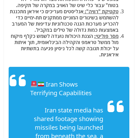
בטוח" עבור כלי שיט של האויב במקרה של תקיפה.
טקטיקת "רוויה":
אנליסטים מעריכים כי איראן מתכננת
להשתמש בשיגורים המוניים ממתקנים תת-ימיים כדי
להכריע מערכות הגנה טכנולוגיות עדיפות של המערב
באמצעות כמות גדולה של טילים במקביל.
מסר פוליטי:
הצגת היכולות נועדה לשמש כקלף מיקוח
מול ממשל טראמפ והקהילה הבינלאומית, תוך איתות
על יכולת תגובה קשה לכל ניסיון פגיעה בתשתיות
איראניות.
Iran Shows
Terrifying Capabilities
Iran state media has
shared footage showing
missiles being launched
from beneath the sea, a