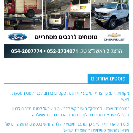
פוסטים אחרונים
מקורות זרים: כך צה"ל מקבע קווי הגנה טקטיים בדרום לבנון לפני הפסקת
האש
"מורחים" אותנו: ה"טריק" האמריקאי לדרישה מישראל לסגת מדרום לבנון
מבלי להשיג את מטרותיה למרות מחיר הדמים הכבד ששלמה
8.5 מיליארד דולר נזק: כך מתכנן חיזבאללה להשתמש בכספים המופשרים של
איראן להמשך פעילויותיו להשמדת ישראל