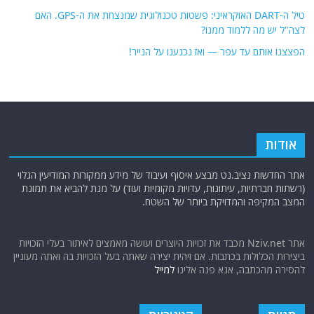
טיל ה-DART האוקראיני: פשטות טכנולוגית שמנצחת את ה-GPS. האם
לצה"ל יש מה ללמוד ממנו?
הפצצנו אותם עד עפר — ואז נכנענו על הנייר!
אודות
אתר החדשות נציב.נט מבצע איסוף ועיבוד של מידע ממקורות המודיעין הגלוי
(רשתות חברתיות, עיתונות, עדויות מקומיות ועוד) על מנת להביא את תמונת
המצב המקיפה והמדויקת ביותר של השטח.
אתר Nziv.net מכבד את זכויות היוצרים ועושה מאמצים לאיתור בעלי הזכויות
ביצירות הכלולות בכתבות. אם זיהית יצירה שאתה בעל הזכויות בה ואתה מעוניין
להסירה מהכתבה, אנא פנה אלינו
למייל