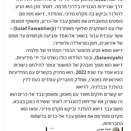
דרך שגרירות הונגריה בדרכי מרמה. לאחר מכן הוא הגיע
להולנד וביקש בה מקלט מדיני. מהולנד, דיאא מפרסם
פוסטים המשבחים את מאמון עבד אל-כרים, ומשתף תמונות
שלו עם השחקנית סולאף פואחרג'י (Sulaf Fawakherji) –
אשר עובדת עבור בשאר אל-אסד ומביעה תנחומים על מותם
של איראנים, חסן נסראללה וח'ומייני.
דיאא מוסא מגיע מהאזור הכפרי המזרחי של סלמיה
(Salamiyah), וכפר הולדתו כולו נשלט על ידי מיליציות.
דיאא הוא תומך מובהק של המשטר ונותר להילחם בשורות
צבא אסד עד שנת 2022. הוא מחזיק בקשרים עם המיליציות
האיראניות באזורו, שחלק מחבריהן עומדים כעת לדין
בהולנד ובבלגיה. לדיאא
יש קשרים חזקים מאוד עם מאמון, ומאמון עבד אל-כרים הוא
זה שארגן את שליחתו להונגריה לאחר ששירת כסגן בצבא.
משם עבר דיאא להולנד וביקש מקלט מדיני. ומאז הוא
מקדם ומפרסם את מאמון עבד אל-כרים ברשתות
החברתיות.