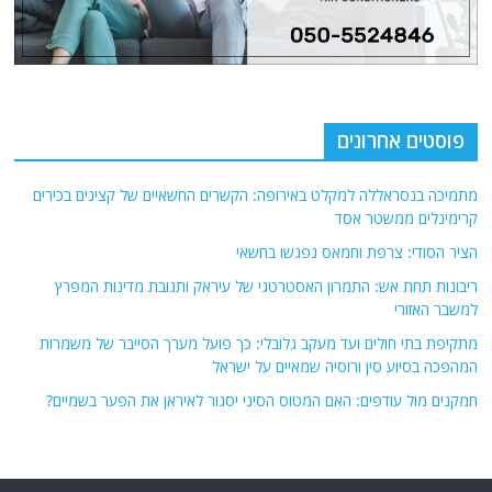
פוסטים אחרונים
מתמיכה בנסראללה למקלט באירופה: הקשרים החשאיים של קצינים בכירים
קרימינלים ממשטר אסד
הציר הסודי: צרפת וחמאס נפגשו בחשאי
ריבונות תחת אש: התמרון האסטרטגי של עיראק ותגובת מדינות המפרץ
למשבר האזורי
מתקיפת בתי חולים ועד מעקב גלובלי: כך פועל מערך הסייבר של משמרות
המהפכה בסיוע סין ורוסיה שמאיים על ישראל
חמקנים מול עודפים: האם המטוס הסיני יסגור לאיראן את הפער בשמיים?