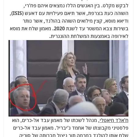
לבקש מקלט. בין האנשים הללו נמצאים איהם פח'רי,
השוהה כעת בצרפת, אשר תיאם פעילויות עם דאעש (ISIS),
ודיאא מוסא, קצין מילואים השוהה בהולנד, אשר נותר
בשירות צבא המשטר עד לשנת 2020. מאמון שלח את מוסא
לאירופה באמצעות המשלחת ההונגרית.
ח'אלד חיאטלי
, מנהל לשכתו של מאמון עבד אל-כרים, הוא
פלסטיני מקבוצתו של אחמד ג'יבריל. מאמון עבד אל-כרים
שלח אותו להולנד במרמה תוך ניצול חברותה של סוריה