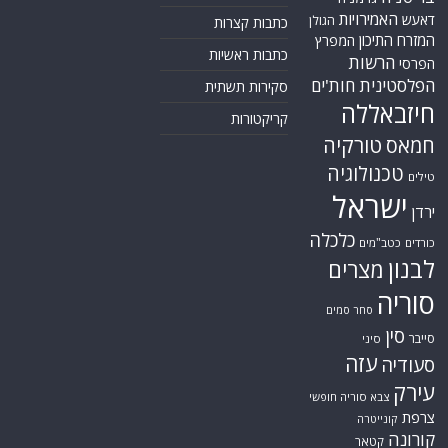
האמירויות
דאעש
הגולן
כתבות קצרות
המזרח התיכון
המפרץ
כתבות ראשיות
הרשות
הפרסי
הפלסטינית
חות'ים
סקירות תשתית
חיזבאללה
קריקטורות
טורקיה
חמאס
טכנולוגיה
טילים
ישראל
ירדן
כלכלה
כורדים
כטב"מים
לבנון
מצרים
סוריה
סחר סמים
סין
סייבר
סיני
עזה
סעודיה
עירק
צבא סוריה חופשי
צרפת
קונייטרה
קורונה
קטאר