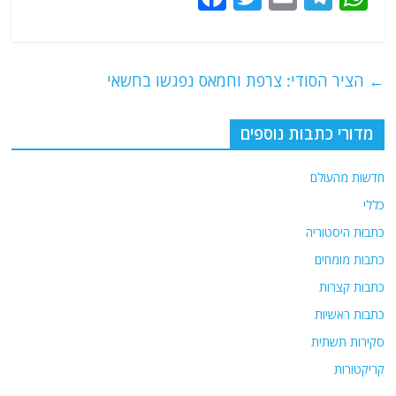
a
w
m
el
h
c
itt
ai
e
at
e
er
l
g
s
←
הציר הסודי: צרפת וחמאס נפגשו בחשאי
b
ra
A
o
m
p
מדורי כתבות נוספים
o
p
חדשות מהעולם
k
כללי
כתבות היסטוריה
כתבות מומחים
כתבות קצרות
כתבות ראשיות
סקירות תשתית
קריקטורות