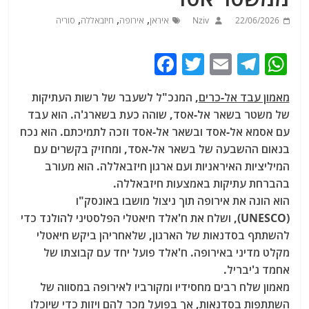
,
,
,
22/06/2026
Nziv
איראן
אירופה
חיזבאללה
סוריה
F
T
E
T
W
a
w
m
el
h
מאמון עבד אל-כרים
, המנכ"ל לשעבר של רשות העתיקות
c
itt
ai
e
at
של משטר בשאר אל-אסד, שוהה כעת בשארג'ה. הוא עבד
e
er
l
g
s
עם אסמא אל-אסד ובשאר אל-אסד וזכה לתמיכתם. הוא נכח
b
ra
A
בנאום ההשבעה של בשאר אל-אסד, ומחזיק בקשרים עם
המיליציות האיראניות ועם ארגון חיזבאללה. הוא מעורב
o
m
p
בהברחת עתיקות באמצעות חיזבאללה.
o
p
הוא הונה את אירופה תוך ניצול מושבו באונסק"ו
k
(UNESCO), ושלח את ח'אלד חיאטלי הפלסטיני להולנד כדי
להשתתף בסדנאות של הארגון, שלאחריהן ביקש חיאטלי
מקלט מדיני באירופה. ח'אלד פועל יחד עם קבוצתו של
אחמד ג'יבריל.
מאמון שלח רבים מחסידיו ומקורביו לאירופה במסווה של
השתתפות בסדנאות, אך בפועל מכר להם ויזות כדי שיוכלו