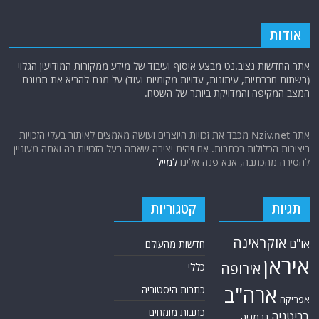
אודות
אתר החדשות נציב.נט מבצע איסוף ועיבוד של מידע ממקורות המודיעין הגלוי
(רשתות חברתיות, עיתונות, עדויות מקומיות ועוד) על מנת להביא את תמונת
המצב המקיפה והמדויקת ביותר של השטח.
אתר Nziv.net מכבד את זכויות היוצרים ועושה מאמצים לאיתור בעלי הזכויות
ביצירות הכלולות בכתבות. אם זיהית יצירה שאתה בעל הזכויות בה ואתה מעוניין
להסירה מהכתבה, אנא פנה אלינו
למייל
תגיות
קטגוריות
אוקראינה
או"ם
חדשות מהעולם
איראן
אירופה
כללי
ארה"ב
כתבות היסטוריה
אפריקה
כתבות מומחים
בריטניה
גרמניה