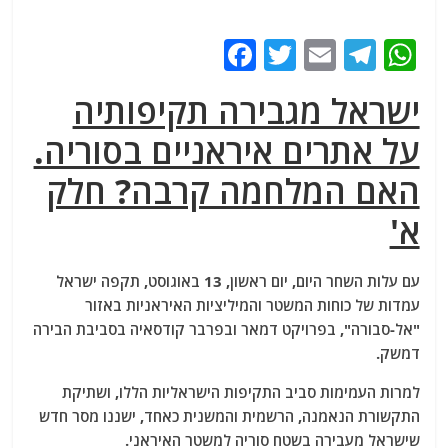
F
T
E
T
W
a
w
m
el
h
ישראל מגבירה תקיפותיה
c
itt
ai
e
at
על אתרים איראניים בסוריה.
e
er
l
g
s
b
ra
A
האם המלחמה קרבה? חלק
o
m
p
א'
o
p
k
עם עלות השחר היום, יום ראשון, 13 באוגוסט, תקפה ישראל
עמדות של כוחות המשטר והמיליציות האיראניות באזור
"אל-סבורה", בפרויקט דמאר ובפרבר קודסאיה בסביבת הבירה
דמשק.
למרות העמימות סביב התקיפות הישראליות הללו, ושתיקת
התקשורת הנאמנה, הרשמית והמשנית כאחד, ישננו מסר חדש
שישראל מעבירה בשטח סוריה למשטר האיראני.