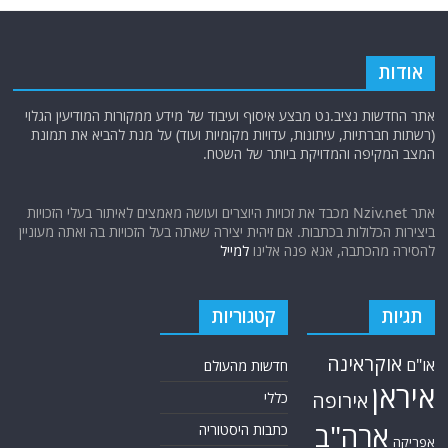
רגע
למרות חודשי כתישה מהאוויר: טהרן מאיצה פיתוח נשק שובר שוויון מול
מערכות ההגנה האווירית הישראלית. ספוילר: סין ורוסיה מסייעות בהעברת
טכנולוגיות!
בלי סלולרי, בלי שיירות: המצוד הישראלי שהוריד את הנהגת החות'ים למחתרת
מוות ל"מוות לאמריקה": הצצה לסקר החשאי שמוכיח כי העם האיראני כבר
בחר בדמוקרטיה ושלום עם המערב
אודות
אתר החדשות נציב.נט מבצע איסוף ועיבוד של מידע ממקורות המודיעין הגלוי
(רשתות חברתיות, עיתונות, עדויות מקומיות ועוד) על מנת להביא את תמונת
המצב המקיפה והמדויקת ביותר של השטח.
אתר Nziv.net מכבד את זכויות היוצרים ועושה מאמצים לאיתור בעלי הזכויות