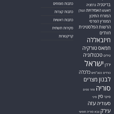
ביצירות הכלולות בכתבות. אם זיהית יצירה שאתה בעל הזכויות בה ואתה מעוניין
להסירה מהכתבה, אנא פנה אלינו
למייל
תגיות
קטגוריות
אוקראינה
או"ם
חדשות מהעולם
איראן
אירופה
כללי
ארה"ב
כתבות היסטוריה
אפריקה
כתבות מומחים
בריטניה
גרמניה
האמירויות
דאעש
הגולן
כתבות קצרות
המזרח התיכון
כתבות ראשיות
המפרץ הפרסי
הרשות הפלסטינית
סקירות תשתית
חות'ים
קריקטורות
חיזבאללה
טורקיה
חמאס
טכנולוגיה
טילים