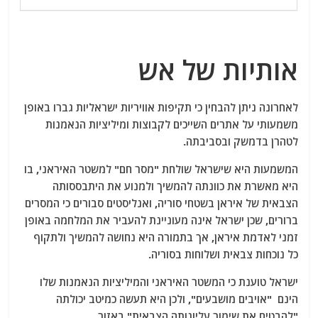
אותיות של אש
לאחרונה ניתן להבחין כי תקיפות אוויריות ישראליות גברו באופן
משמעותי על אתרים השייכים לקבוצות ומיליציות הנאמנות
לטהרן בדמשק ובסביבתה.
המשמעות היא שישראל שולחת "מסר חם" למשטר האיראני, בו
היא מאשרת את כוונתה להמשיך ולמנוע את היתבססותה
הצבאית של איראן בשטחי סוריה, ואנליסטים סבורים כי המסרים
ברורים, שכן ישראל אינה מעוניינת להעביר את המלחמה באופן
זמני לאדמת איראן, אך בתמורה היא נחושה להמשיך ולתקוף
כל נוכחות צבאית ושלוחות בסוריה.
ישראל טוענת כי המשטר האיראני והמיליציות הנאמנות שלו
הינם "אויבים מושבעים", ולכן היא תעשה כמיטב יכולתה
"להבטיח את שימור עליונותה הצבאית" באזור.