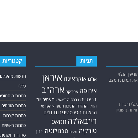
תגיות
קטגוריות
יעין הגלוי
איראן
חדשות מהעולם
אוקראינה
או"ם
א את תמונת המצב
כללי
ארה"ב
אירופה
אפריקה
כתבות היסטוריה
בריטניה
האמירויות
גרמניה
דאעש
בעלי הזכויות
כתבות מומחים
המזרח התיכון
המפרץ הפרסי
הגולן
אתה מעוניין
הרשות הפלסטינית
חות'ים
כתבות קצרות
חיזבאללה
חמאס
כתבות ראשיות
טורקיה
טכנולוגיה
ירדן
טילים
סקירות תשתית