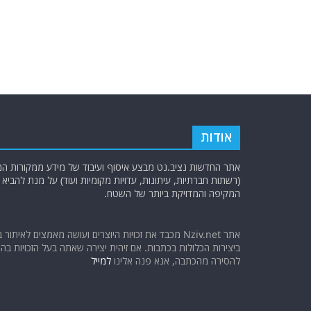
אודות
אתר החדשות נציב.נט מבצע איסוף ועיבוד של מידע ממקורות המוד
(רשתות חברתיות, עיתונות, עדויות מקומיות ועוד) על מנת להבי
המקיפה והמדויקת ביותר של השטח.
אתר Nziv.net מכבד את זכויות היוצרים ועושה מאמצים לאיתור 
ביצירות הכלולות בכתבות. אם זיהית יצירה שאתה בעל הזכויות בה ו
להסירה מהכתבה, אנא פנה אלינו
למייל