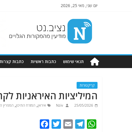
יום שני, מאי 25, 2026
Nziv.net
מודיעין
מהמקורות
הגלויים
תנאי שימוש
כתבות ראשיות
כתבות קצרות
קריקטורות
המיליציות האיראניות לקח
,
,
25/05/2026
Nziv
איראן
המזרח התיכון
המפרץ הפ
F
T
E
T
W