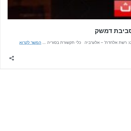
בסביבת דמשק
כלי
יט: רשת אלחדת' – אלערביה כלי תקשורת בסוריה …
המשך לקרוא
תקשורת
בסוריה:
נשמעו
קולות
פיצוצים
חזקים
בסביבת
דמשק