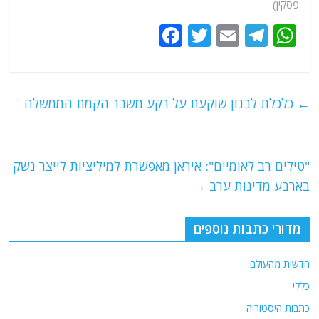
פסקין)
F
T
E
T
W
a
w
m
el
h
c
itt
ai
e
at
e
er
l
g
s
←
כלכלת לבנון שוקעת על רקע משבר הקמת הממשלה
b
ra
A
o
m
p
o
p
"טילים רב לאומיים": איראן מאפשרת למיליציות לייצר נשק
בארבע מדינות ערב
→
k
מדורי כתבות נוספים
חדשות מהעולם
כללי
כתבות היסטוריה