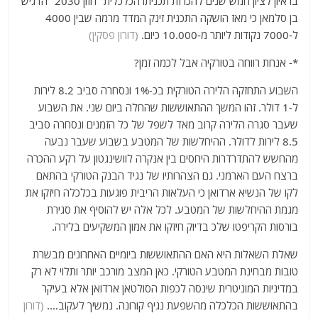
בראיון לציון חמש שנים להכרזת תכניתו הכלכלית "חזון 2030" הדגיש
בן סלמאן כי מאז הושקה התכנית זינק המדד מרמה שבין 4000
ל-7000 נקודות ליותר מ-10.000 כיום.
(דורון פסקין)
*- אנחת רווחה בטורקיה אבל לכמה זמן?
השבוע התחזקה הלירה הטורקית בכ-1% ונסחרה סביב 8.2 לירות
ל-1 דולר. זהו המשך ההתאוששות שהחלה ביום שני. את השבוע
שעבר סגרה הלירה קרוב מאד לשפל של כל הזמנים ונסחרה סביב
8.5 לירות לדולר. ההיחלשות של המטבע בשבוע שעבר נבעה
מהחשש להתדרדרות היחסים בין אנקרה לוושינגטון על רקע ההכרה
ברצח העם הארמני. גם הצהרותיו של נגיד הבנק הטורקי בהתאם
לקו של הנשיא ארדואן כי העלאות הריבית פוגעות בכלכלה חיזקו את
מגמת ההיחלשות של המטבע. לכל אלה יש להוסיף את סגירת
בורסות הקריפטו שלכ בדיוק חיזקו את אמון המשקיעים בלירה.
שאלת השאלות היא האם ההתאוששות ביומיים האחרונים מבשרת
טובות מבחינת המטבע הטורקי. כאן המצב מורכב יותר ותלוי לא רק
במדיניות המוניטרית שינסה לכפות הסולטאן ארדואן אלא בעיקר
בהתאוששות הכלכלה מהשפעת נגיף קורונה. נמשיך לעקוב….
(דורון