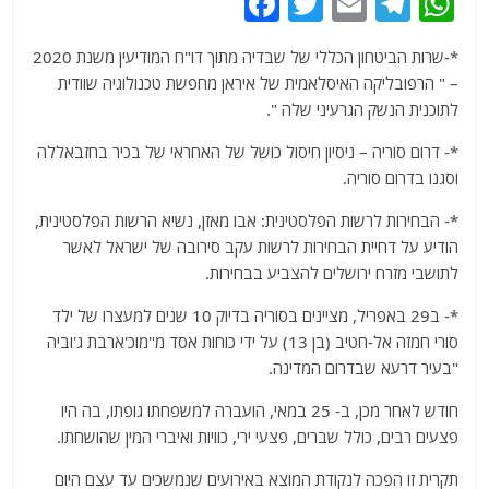
F
T
E
T
W
a
w
m
el
h
*-שרות הביטחון הכללי של שבדיה מתוך דו"ח המודיעין משנת 2020
c
itt
ai
e
at
– " הרפובליקה האיסלאמית של איראן מחפשת טכנולוגיה שוודית
e
er
l
g
s
לתוכנית הנשק הגרעיני שלה ".
b
ra
A
*- דרום סוריה – ניסיון חיסול כושל של האחראי של בכיר בחזבאללה
o
m
p
וסגנו בדרום סוריה.
o
p
*- הבחירות לרשות הפלסטינית: אבו מאזן, נשיא הרשות הפלסטינית,
k
הודיע על דחיית הבחירות לרשות עקב סירובה של ישראל לאשר
לתושבי מזרח ירושלים להצביע בבחירות.
*- ב29 באפריל, מציינים בסוריה בדיוק 10 שנים למעצרו של ילד
סורי חמזה אל-חטיב (בן 13) על ידי כוחות אסד מ"מוכ'ארבת ג'וביה
"בעיר דרעא שבדרום המדינה.
חודש לאחר מכן, ב- 25 במאי, הועברה למשפחתו גופתו, בה היו
פצעים רבים, כולל שברים, פצעי ירי, כוויות ואיברי המין שהושחתו.
תקרית זו הפכה לנקודת המוצא באירועים שנמשכים עד עצם היום