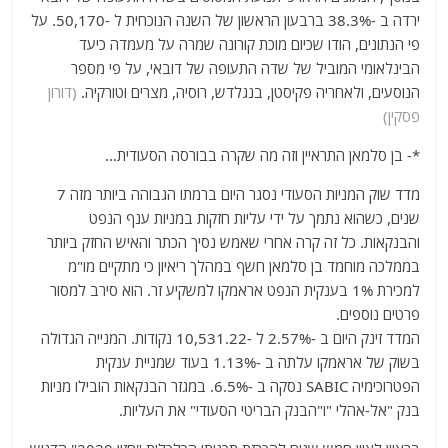
ירדה ב -38.3% ברבעון הראשון של השנה הנוכחית ל -50,170. על
פי הנתונים, הודו שכיום מוכת קורונה שמרה על מעמדה כיעד
הבינלאומי המוביל של שדה התעופה של דובאי, על פי מספר
הנוסעים, ולאחריה פקיסטן, בנגלדש, רוסיה, מצרים וטורקיה.
(דורון
פסקין)
*- בן סלמאן התראיין וזה מה שקרה בבורסה הסעודית…
מדד שוק המניות הסעודי נסגר היום ברמתו הגבוהה ביותר מזה 7
שנים, כשהוא נתמך על ידי עליות חזקות במניות ענף הנפט
והבנקאות. כל זה קרה אחרי שאמש נסיך הכתר והאיש החזק ביותר
בממלכה מוחמד בן סלמאן חשף במהלך ריאיון כי מתקיים מו"מ
למכירת 1% בענקית הנפט אראמקו למשקיע זר. הוא סירב למסור
פרטים נוספים.
המדד זינק היום ב -2.57% ל -10,531.22 נקודות. המנייה הגדולה
בשוק של אראמקו עלתה ב -1.13% בעוד שמניית ענקית
הפטרוכימיה SABIC נסקה ב -6.5%. במגזר הבנקאות הובילו מניות
בנק "אל-אהלי "ו"הבנק הבריטי הסעודי" את העליות.