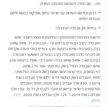
הזה – שם החלה להתהוות המהפכה הסורית.
*- לבנון מחדשת השיחות עם ישראל בתיווך אמריקאי בנושא תיחום
הגבולות הימיים.
*- בחירות אין, אבטלה יש והרבה
הלשכה המרכזית לסטטיסטיקה הפלסטינית מסרה היום כי שיעור
האבטלה בקרב הצעירים (גילאים 19 – 29) מגיע לכ- 39% (24%
בגדה המערבית ו 67% ברצועת עזה). צעירים בעלי תעודה אקדמית
סובלים הכי הרבה מאבטלה בקרב הצעירים, כששיעור האבטלה
בקרבם הוא כ -54% (36% בגדה המערבית ו -79% ברצועת עזה).
שיעור האבטלה הכולל בשוק הפלסטיני עומד על כ-26%.
לפי הנתונים, נגיף קורונה עשה שמות בשוק העבודה הפלסטיני.
מספר העובדים בשוק המקומי ירד מ -877 אלף עובדים בשנת
2019 ל -830 אלף עובדים בשנת 2020. מספר העובדים
הפלסטינים בישראל וביישובים מעבר לקו הירוק ירד מכ -133 אלף
עובדים בשנת 2019 ל -125 אלף עובדים בשנת 2020.
(דורון
פסקין)