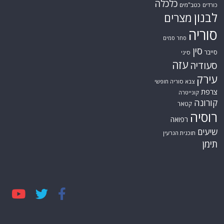
כלכלה
כורדים
כטב"מים
לבנון
מצרים
סוריה
סחר סמים
סין
סייבר
סיני
עזה
סעודיה
עירק
צבא סוריה חופשי
צרפת
קונייטרה
קורונה
קטאר
רוסיה
רפואה
שיעים
תוכנית הגרעין
תימן