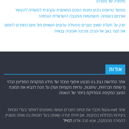
סיפורה של מטרה!
ממשל טראמפ גיבש טיוטת הסכם המאשרת עקרונית לסעודיה להעשיר
אורניום בשטחה. משמעויות והתגובה הישראלית הצפויה!
חנק על תעלת סואץ: מצרים מפעילה ערוצים חשאיים מול איום החות'ים לחסום
את מצר באב אל-מנדב ומכינה אופציה צבאית
אודות
אתר החדשות נציב.נט מבצע איסוף ועיבוד של מידע ממקורות המודיעין הגלוי
(רשתות חברתיות, עיתונות, עדויות מקומיות ועוד) על מנת להביא את תמונת
המצב המקיפה והמדויקת ביותר של השטח.
אתר Nziv.net מכבד את זכויות היוצרים ועושה מאמצים לאיתור בעלי הזכויות
ביצירות הכלולות בכתבות. אם זיהית יצירה שאתה בעל הזכויות בה ואתה מעוניין
להסירה מהכתבה, אנא פנה אלינו
למייל