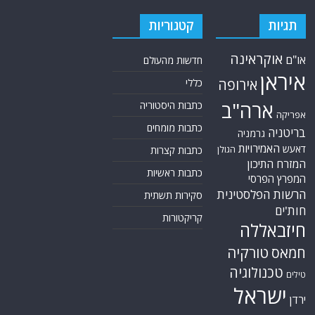
תגיות
קטגוריות
אוקראינה
או"ם
חדשות מהעולם
איראן
אירופה
כללי
ארה"ב
כתבות היסטוריה
אפריקה
כתבות מומחים
בריטניה
גרמניה
האמירויות
דאעש
הגולן
כתבות קצרות
המזרח התיכון
כתבות ראשיות
המפרץ הפרסי
הרשות הפלסטינית
סקירות תשתית
חות'ים
קריקטורות
חיזבאללה
טורקיה
חמאס
טכנולוגיה
טילים
ישראל
ירדן