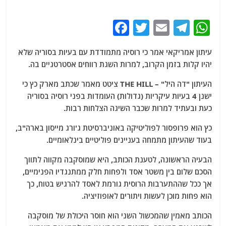
F
T
E
T
W
a
w
m
el
h
עיתון אמריקאי אמר כי רוסיה מתמודדת עם בעיות בסוריה שלא
c
itt
ai
e
at
יהיו קלות בזמן הקרוב, למרות השגת רווחים אסטרטגיים בה.
e
er
l
g
s
העיתון "דה היל" – THE HILL ציטט מאמר שכתב מארק כץ כי
b
ra
A
ישנן 4 בעיות עיקריות (גדולות) העומדות בפני רוסיה בסוריה
o
m
p
כעת ובעתיד למרות שכבר השיגה הצלחות רבות.
o
p
כץ הוא פרופסור לפוליטיקה באוניברסיטת ג'ורג מייסון בארה"ב,
k
בעוד שהעיתון מתמחה בעניינים פוליטיים בינלאומיים.
הבעיה הראשונה, לטענת הכותב, היא שמוסקבה מקווה לתווך
הסכם שלום בין משטר אסד ולפחות חלק ממתנגדיו הפנימיים,
אך ככל שההתערבות הרוסית גורמת לאסד להרגיש בטוח, כך
הוא פחות מוכן לעשות ויתורים לאופוזיציה.
הכותב מאמין שהמכשול השני הוא חוסר היכולת של מוסקבה