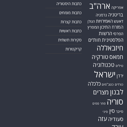
ארה"ב
כתבות היסטוריה
אפריקה
כתבות מומחים
בריטניה
גרמניה
האמירויות
דאעש
הגולן
כתבות קצרות
המזרח התיכון
המפרץ
כתבות ראשיות
הרשות
הפרסי
הפלסטינית
חות'ים
סקירות תשתית
חיזבאללה
קריקטורות
טורקיה
חמאס
טכנולוגיה
טילים
ישראל
ירדן
כלכלה
כורדים
כטב"מים
לבנון
מצרים
סוריה
סחר סמים
סין
סייבר
סיני
עזה
סעודיה
עירק