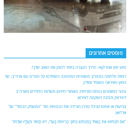
פוסטים אחרונים
סיוע חוץ אמריקאי: הדרך הקצרה ביותר לממן את האויב שלך!
רוחות מלחמה במפרץ: משמרות המהפכה השתלטו על המו"מ עם ארה"ב; שר
החוץ האיראני הושפל וסולק
צינור המזומנים נפתח מזרחית: מאחורי חידוש משלוחי הדולרים מארה"ב
לעיראק והמכה השקטה לאיראן
צביעות או אסטרטגיה? טהרן מורידה את הכפפות מול "המשחק הכפול" של
ארדואן
"אִם תִּכְתּוֹשׁ אֶת הָאֱוִיל בַּמַּכְתֵּשׁ בְּתוֹךְ הָרִיפוֹת בַּעֱלִי, לֹא תָסוּר מֵעָלָיו אִוַּלְתּוֹ"