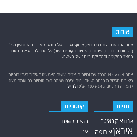
אודות
אתר החדשות נציב.נט מבצע איסוף ועיבוד של מידע ממקורות המודיעין הגלוי
(רשתות חברתיות, עיתונות, עדויות מקומיות ועוד) על מנת להביא את תמונת
המצב המקיפה והמדויקת ביותר של השטח.
אתר Nziv.net מכבד את זכויות היוצרים ועושה מאמצים לאיתור בעלי הזכויות
ביצירות הכלולות בכתבות. אם זיהית יצירה שאתה בעל הזכויות בה ואתה מעוניין
להסירה מהכתבה, אנא פנה אלינו
למייל
תגיות
קטגוריות
אוקראינה
או"ם
חדשות מהעולם
איראן
אירופה
כללי