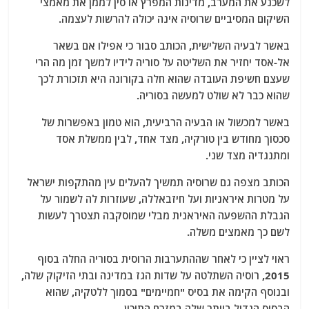
לשכנע את המערב, מדינות המפרץ או סין לממן את מאמצי
השיקום המסיביים שרוסיה אינה יכולה להרשות לעצמה.
באשר לבעיה השלישית, הכותב סבור כי אפילו אם בשאר
אל-אסד יחזיר את השליטה על סוריה לידיו למשך זמן מה הרי
שעצם חשיפת העובדה שהוא חלה בקורונה היא תזכורת לכך
שהוא כבר לא שולט למעשה בסוריה.
באשר למכשול או הבעיה הרביעית, הוא טמון באפשרות של
סכסוך מחודש בין טורקיה, מצד אחד, לבין ממשלת אסד
ומתנגדיה מצד שני.
הכותב מצפה גם שרוסיה תמשיך להעלים עין מהתקפות ישראל
על מטרות איראניות ועל חיזבאללה, שעוזרות לה לשמור על
הגבלת ההשפעה האיראנית מבלי שמוסקבה תצטרך לעשות
לשם כך מאמצים משלה.
ראוי לציין כי לאחר שההתערבות הרוסית בסוריה החלה בסוף
2015, רוסיה השתלטה על שדות הגז במדינה ובתי הזיקוק שלה,
ובנוסף הקימה את בסיס "חמיימים" בסמוך ללטקיה, שהוא
הבסיס הגדול ביותר שלה במזרח התיכון.