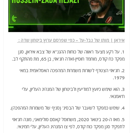
איראן | מותו של נבל-על – כפי שפרסם ערוץ ביטחון שדה :
1. על רקע מצעד ראווה של כוחות ההגנ"א של צבא איראן, סגן
מפקד כח קודס, מוחמד חוסיין-זאדה חג'אזי, בן 65, מת מהתקף לב.
2. חג'אזי הצטרף לשורות משמרות המהפכה האסלאמית במאי
1979.
3. הוא שימש כיועץ למודיעין ולביטחון של המנהיג העליון, עלי
ח'אמנאי.
4. שימש כמפקד לשעבר של הבסיג' (סניף של משמרות המהפכה).
5. מאז ה-20 בינואר 2020, משחוסל קאסם סולימאני, מונה חג’אזי
לתפקיד סגן מפקד כוח קודס, לפי צו המנהיג העליון, עלי חמינאי.