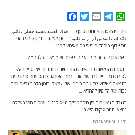
F
T
E
T
W
a
w
m
el
h
דיווח מהשעה האחרונה טוען כי : "هلاك العميد محمد حجازي نائب
c
itt
ai
e
at
قائد قوة القدس اثر أزمة قلبية" – סגן מפקד כוח קודס האיראני –
e
er
l
g
s
תת אלוף מוחמד חיג'אזי מת מאירוע לבבי.
b
ra
A
האם אכן הוא מת מאירוע לבבי או שמא מ-"אירוע לבבי" ?
o
m
p
התגובות הראשונות ברשתות החברתיות הן תגובות של ספק באשר
o
p
לסיבת מותו . יש כבר שמועות ברחבי האינטרנט הטוענות כי הוא מת
k
כתוצאה מאירוע של טרור ביולוגי של ישראל. בזמן הקרוב נראה כמה
גבוה יכול הדימיון להמריא…..
הגנרל חיג'אזי היה בין היתר מפקד "גייס לבנון" שכוחות החיזבאללה
נמצאו תחת פיקודו הישיר.
חיג'זי ונאסראללה: