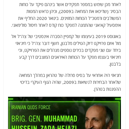
לאחר מכן שימש במספר תפקידים אשר בינהם פיקד על כוחות
הבסיג' (שדיכאו את המחאה ב2009), וכיהן כראש המטות
המשולבים ורמטכ"ל הכוחות המזוינים. בינואר 2020 החליף את
אימסעיל קא'אני שהתמנה למפקד כוח קודס לאחר חיסול סולימאני.
באוגוסט 2019 בעיצומו של קמפיין הסברה אינסטיבי של צה"ל אל
מול איום פרוייקט דיוק הטילים מלבנון, חשף דובר צה"ל כי חיג'אזי
ביחד עם שני מפקדים בכירים נוספים מנהלים את הפרוייקט, וכי
חיג'אזי בעצמו מפקד על הכוחות האיראנים המוצבים דרך קבע
בלבנון.
חג'אזי היה אחראי על בסיס סרולה של טהראן במהלך המחאה
שלאחר הבחירות לנשיאות ב2009, שהיה הגוף העיקרי בדיכוי
ההפגנות בטהרן.