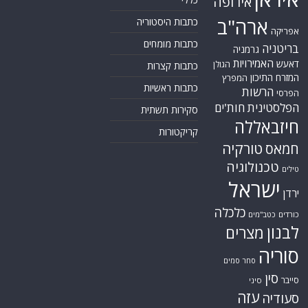
אירופה
ארה"ב
כתבות היסטוריה
אפריקה
כתבות מומחים
בריטניה
גרמניה
האמירויות
דאעש
הגולן
כתבות קצרות
המזרח התיכון
המפרץ
כתבות ראשיות
הרשות
הפרסי
הפלסטינית
חות'ים
סקירות תשתית
חיזבאללה
קריקטורות
טורקיה
חמאס
טכנולוגיה
טילים
ישראל
ירדן
כלכלה
כורדים
כטב"מים
לבנון
מצרים
סוריה
סחר סמים
סין
סייבר
סיני
עזה
סעודיה