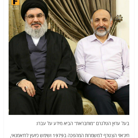
בעל ערוץ הטלגרם "מוחבראת" הביא מידע על עברו:
חיג'אזי הצטרף למשמרות המהפכה ב1979 ושימש כיועץ לח'אמנאי,