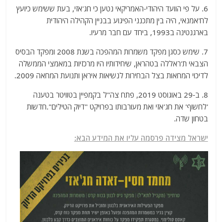
6. על פי הוועד היהודי-האמריקאי נטען כי חג'אזי, בעת ששימש כיועץ
לח'אמנאי, היה בין מתכנני הפיגוע בבניין הקהילה היהודית
בארגנטינה ב1993, ביחד עם חבר מרעיו.
7. שימש כסגן מפקד משמרות המהפכה בשנת 2008 ומפקד הבסיס
הצבאי ת'ראללה בטהראן, שיחידותיו היו מרכזיות במאמצי הממשלה
לדיכוי המחאות בצל הבחירות לנשיאות איראן ותנועת המחאה 2009.
8. ב-29 באוגוסט 2019, פתח צה"ל בקמפיין בטוויטר בטענה
'לחשוף' את חג'אזי ואת מעורבותו בפרויקט "דיוק הטילים".חדשות
בטחון שדה.
ישראל מצידה פרסמה עליו את המידע הבא: