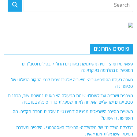
פוסטים אחרונים
פשעי מלחמה: רוסיה משתמשת באורניום מדולדל בטילים וכטב"מים
המופעלים במלחמה באוקראינה
סערה בעולם הפסיכיאטריה: תיאוריה אלטרנטיבית לגבי המקור הביולוגי של
סכיזופרניה
מצרפת ושבדיה ועד לאוסלו: שיטת הפעולה האיראנית נחשפת שוב, הכוננות
סביב יעדים ישראליים הועלתה לאחר שפעולת טרור סוכלה בנורבגיה
תעשיית הסייבר הישראלית מפגינה דומיננטיות עולמית חסרת תקדים. מה
משמעות ההישגים?
"כלכלת הצללים" של חיזבאללה- הרציונל האסטרטגי , היקפים ומערכת
הסיכול הישראלית-אמריקאית