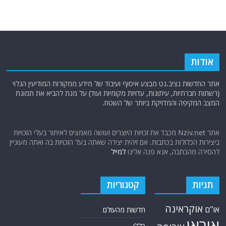
אודות
אתר החדשות נציב.נט מבצע איסוף ועיבוד של מידע ממקורות המודיעין הגלוי
(רשתות חברתיות, עיתונות, עדויות מקומיות ועוד) על מנת להביא את תמונת
המצב המקיפה והמדויקת ביותר של השטח.
אתר Nziv.net מכבד את זכויות היוצרים ועושה מאמצים לאיתור בעלי הזכויות
ביצירות הכלולות בכתבות. אם זיהית יצירה שאתה בעל הזכויות בה ואתה מעוניין
להסירה מהכתבה, אנא פנה אלינו
למייל
תגיות
קטגוריות
אוקראינה
או"ם
חדשות מהעולם
איראן
כללי