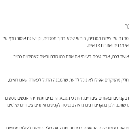
ר
סר גם על צילום מסגדים, בוודאי שלא בתוך מסגדים, וכן יש גם איסור גורף על
י מבנים ואתרים צבאיים.
ר לכם, אבל טיפה בעייתי אם אתם כמו כולם ובאים לאמירויות כתייר
חלק מהמקרים אפילו לא נוכל לדעת שהמבנה הרגיל לכאורה שאנו רואים,
1987) הוביל לאיסור צילום בקניונים ובאזורים ציבוריים, היות כי מטבע הדברים תמיד יהיו אנשים נוספים
שותם, ולכן במקרים רבים נראה בכניסה לקניונים ואתרים ציבוריים שלטים
 את ביטחון שדה התעופה ברצינות יתרה, וזה כולל רגישות לצילום מטוסים