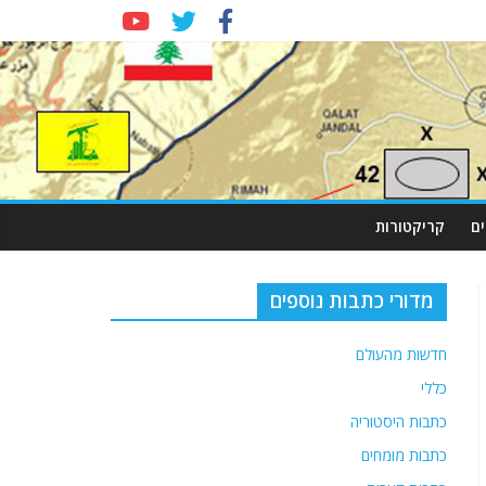
ם
קריקטורות
מדורי כתבות נוספים
חדשות מהעולם
כללי
כתבות היסטוריה
כתבות מומחים