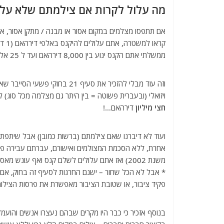
מה עלול לקרות אם צילמתם שלא על 
אם תתפסו מצלמים במקום אסור או מבנה / מתקן אסור, או
ממשלתי אתם הקנס ינוע בין 8,000 דירהאם ועד ל 25 אלף דירהאם.
ויזואלי (ובעברית פשוטה = בין היתר גם מצלמה מכל סוג)
חצי מיליון
דירהאם…!
ועוד לא דיברנו שאם צילמתם (ברשות כמובן) אבל שיתפ
משנת 2002) ואז אתם עלולים לשלם קנס ואף עונש מאסר עד שישה חודשים.
* אבל לא הכל שחור – ישנם החרגות לסעיף זה בחוק, אם מ
פקיד ציבור, או שטובת הציבור מאפשרת את פרסות הצילומ
בנוסף אזכיר כי כבר היו מקרים שבהם נעצרו אנשים והועמד