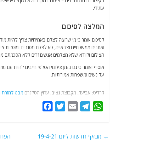
בקיצור חברות וחברים – צילום במקום הלא נכון וללא אישור 
עתידי.
המלצה לסיכום
לסיכום אומר כי מי שרוצה לצלם באמירויות צריך להיות מו
ואתרים ממשלתיים וצבאיים, לא לצלם מסגדים ומוסדות ציב
הצילום ולוודא שלא מצלמים אנשים זרים ללא הסכמתם מ
אוסיף ואומר כי גם בזמן צילומי הסלפי חייבים להיות עם מו
על נשים ומשפחות אמירותיות.
קרדיט: אביעד, מקבוצת נציב, ערוץ הטלגרם
מבט למזרח הת
F
T
E
T
W
a
w
m
el
h
c
itt
ai
e
at
e
er
l
g
s
←
מבזקי חדשות ליום 19-4-21
הפרוי