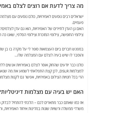
a
w
m
el
h
מה צריך לדעת אם רוצים לצלם באמיר
c
itt
ai
e
at
e
er
l
g
s
ישראלים רבים נוסעים לאמירויות, כולם נוסעים עם מצלמה,
פעמיים.
A
ra
b
האם גן העדן לתיירים של האמירויות, הוא גם עדן לצלמים?
o
m
p
צילומי החופשה, צילומי המזכרת וצילומי הסלפי, שאנו כה ר
o
p
k
והוסבר לו שיש בעיה לצלם עם המצלמה שלו…
כולנו כבר יודעים שהחוק אוסר לצלם באמירויות אנשים לל
למצלמות DSLR, לכן קצת התפלאתי לשמוע את מה שנאמר לי,
הרי בכל חנויות הצילום באמירויות, אפשר גם לקנות מצלמות DLSR מכל סוג, כולל מקצועיות וכולל עדשות שונות וכל ציוד עזר שת
האם יש בעיה עם מצלמות דיגיטליות?
אז כמו שאתם כבר מתארים לכם – הלכתי להתחיל לבדוק מ
משרדי ממשלה ורשויות שונות במדינות איחוד האמירויות,