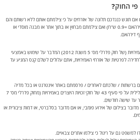
פי החוק?
 אם תוגש כנגדכם תלונה של אזרחים על כי צילמתם אותם ללא רשותם והם
קראו למשטרה, אתם עלולים להיקנס באלפי דירהאם (1 דירהאם =0.9 ש"ח) ואם צילמתם מבחוץ או בתוך אתר או מבנה מוסדי או
וזה עוד מבלי להזכיר את סעיף 21 בחוקי פשעי הסייבר שאמירויות (של חוק פדרלי מס’ 5 משנת 2012) המדבר על שימוש באמצעי
 לחדירה לפרטיות של אזרחי האמירויות, אתם עלולים לשלם קנס המגיע עד
תם ברשתות / שלכתם לאחרים / פרסמתם באתר אינטרנט או בכל מדיה
אחרת, ללא הסכמת המצולמים ואישורם, עברתם עבירה פלילית על פי סעיף 43 של חוקי זכויות היוצרים באמירויות (מחוק פדרלי מס’ 7
דובר בצילום של אירוע פומבי, או אם מדובר בסלברטי, או דמות ציבורית או
ים.
ו למשפט גם על ריגול כי צילמו אתרים צבאיים.