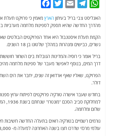
F
T
E
T
W
a
w
m
el
h
האנליסט צבי בריל בעיתון
הארץ
מאמין כי פרויקט תעלת אי
c
itt
ai
e
at
מהדרך החדשה שהיא תספק לספינות מלחמה מערביות במה
e
er
l
g
s
הקמת תעלת איסטנבול היא אחד הפרויקטים הבולטים שארדו
b
ra
A
גשרים, כבישים ומנהרות במהלך שלטונו בן 18 השנים.
o
m
p
בריל אומר כי רוסיה והמדינות הגובלות בים השחור חושש
o
p
דרך המים, בנוסף לאפשר מעבר של ספינות מלחמה מהים ה
k
דולר.
בחודש שעבר אישרה טורקיה פרויקטים לפיתוח ערוץ ספנות
למחלוקת
שלום ומלחמה.
גורמים רשמיים בטורקיה רואים בתעלה החדשה חשיבות חיו
עולמי מרכזי שדרכו חצו בשנה האחרונה למעלה מ- 38,000 ספינות.