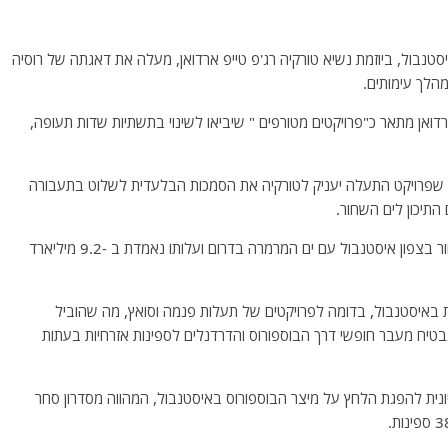
סטנבול, ביוזמת נשיא טורקיה רג'פ טייפ ארדואן, מעלה את דאגתה של רוסיה
לך עימותים.
אן מתאר כ"פרויקטים מטורפים " שיביאו לשינוי בתשתיות שדות תעופה,
ות שפרויקט התעלה יעניק לטורקיה את הסמכות הבלעדית לשלוט בתעבורה
תיכון לים השחור.
הפרויקט, שאליו שאף ארדואן זה שנים, יחבר את הים השחור בצפון איסטנבול עם ים המרמרה בדרום ועלותו נאמדת ב -9.2 מיליארד
 באיסטנבול, בדומה לפרויקטים של תעלות פנמה וסואץ, מה שהוביל
 סביב הסכם "מונטרו" שנחתם בשנת 1936, המבטיח מעבר חופשי דרך הבוספורוס והדרדנלים לספינות אזרחיות בעתות
נית להפגת הלחץ על מיצר הבוספורוס באיסטנבול, המהווה מסדרון סחר