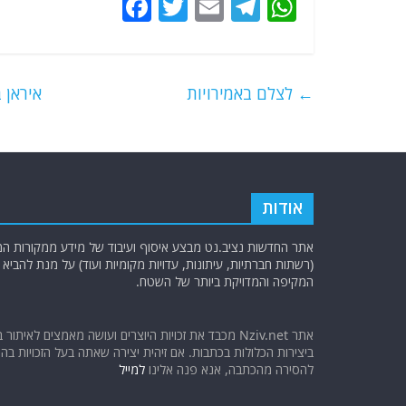
F
T
E
T
W
a
w
m
el
h
c
itt
ai
e
at
e
er
l
g
s
←
לצלם באמירויות
איראן 
b
ra
A
o
m
p
o
p
k
אודות
אתר החדשות נציב.נט מבצע איסוף ועיבוד של מידע ממקורות המוד
(רשתות חברתיות, עיתונות, עדויות מקומיות ועוד) על מנת להבי
המקיפה והמדויקת ביותר של השטח.
אתר Nziv.net מכבד את זכויות היוצרים ועושה מאמצים לאיתור 
ביצירות הכלולות בכתבות. אם זיהית יצירה שאתה בעל הזכויות בה ו
להסירה מהכתבה, אנא פנה אלינו
למייל