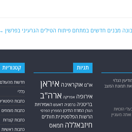
בונה מבנים חדשים במתחם פיתוח הטילים הגרעיני בפרשין
→
תגיות
קטגוריות
יעין הגלוי
איראן
חדשות מהעולם
אוקראינה
או"ם
א את תמונת המצב
כללי
ארה"ב
אירופה
אפריקה
כתבות היסטוריה
בריטניה
האמירויות
גרמניה
דאעש
בעלי הזכויות
המזרח התיכון
כתבות מומחים
המפרץ הפרסי
הגולן
אתה מעוניין
הרשות הפלסטינית
חות'ים
כתבות קצרות
חיזבאללה
חמאס
כתבות ראשיות