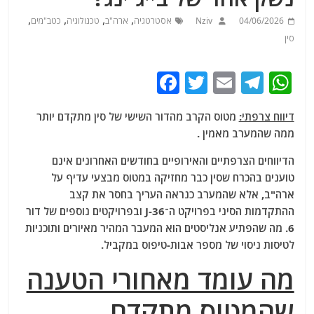
,
,
,
,
04/06/2026
Nziv
אסטרטגיה
ארה"ב
טכנולוגיה
כטב"מים
סין
F
T
E
T
W
a
w
m
el
h
דיווח צרפתי:
מטוס הקרב מהדור השישי של סין מתקדם יותר
c
itt
ai
e
at
ממה שהמערב מאמין .
e
er
l
g
s
הדיווחים הצרפתיים והאירופיים בחודשים האחרונים אינם
b
ra
A
טוענים בהכרח שסין כבר מחזיקה במטוס מבצעי עדיף על
o
m
p
ארה"ב, אלא שהמערב כנראה העריך בחסר את קצב
o
p
ההתקדמות הסיני בפרויקט ה־J-36 ובפרויקטים נוספים של דור
6. מה שהפתיע אנליסטים הוא המעבר המהיר מאיורים ותוכניות
k
לטיסות ניסוי של מספר אבות-טיפוס במקביל.
מה עומד מאחורי הטענה
שהמטוס מתקדם