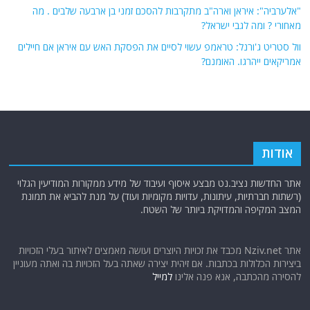
"אלערביה": איראן וארה"ב מתקרבות להסכם זמני בן ארבעה שלבים . מה
מאחורי ? ומה לגבי ישראל?
וול סטריט ג'ורנל: טראמפ עשוי לסיים את הפסקת האש עם איראן אם חיילים
אמריקאים ייהרגו. האומנם?
אודות
אתר החדשות נציב.נט מבצע איסוף ועיבוד של מידע ממקורות המודיעין הגלוי
(רשתות חברתיות, עיתונות, עדויות מקומיות ועוד) על מנת להביא את תמונת
המצב המקיפה והמדויקת ביותר של השטח.
אתר Nziv.net מכבד את זכויות היוצרים ועושה מאמצים לאיתור בעלי הזכויות
ביצירות הכלולות בכתבות. אם זיהית יצירה שאתה בעל הזכויות בה ואתה מעוניין
להסירה מהכתבה, אנא פנה אלינו
למייל