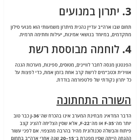
3. יתרון במנועים
תחום שבו ארה"ב עדיין נהנית מיתרון משמעותי הוא מנועי סילון
מתקדמים, במיוחד בנושאי אמינות, יעילות וחתימה תרמית.
4. לוחמה מבוססת רשת
הפנטגון מנסה לחבר לוויינים, מטוסים, ספינות, מערכות הגנה
אווירית וכטב"מים לרשת קרב אחת בזמן אמת, כדי לפצות על
כל יתרון נקודתי של פלטפורמה בודדת.
השורה התחתונה
הדבר המדאיג מבחינת המערב אינו בהכרח שה־J-36 כבר טוב
יותר מה־F-35 או מה־F-22, אלא שסין הצליחה להציג קצב
פיתוח והבשלה טכנולוגית מהיר בהרבה מהצפוי. אם לפני עשור
ההנחה הייתה שסין מפגרת ב־15–20 שנה אחרי ארה"ב בתחום