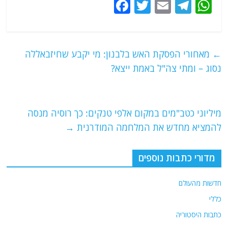
F
T
E
T
W
a
w
m
el
h
c
itt
ai
e
at
e
er
l
g
s
←
מאחורי הפסקת האש בלבנון: מי יקבע שחיזבאללה
b
ra
A
נסוג – ומתי צה"ל באמת ייצא?
o
m
p
o
p
מיליוני כטב"מים במקום אלפי טנקים: כך רוסיה מנסה
k
להמציא מחדש את המלחמה המודרנית
→
מדורי כתבות נוספים
חדשות מהעולם
כללי
כתבות היסטוריה