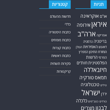
תגיות
קטגוריות
אוקראינה
או"ם
חדשות מהעולם
איראן
אירופה
כללי
ארה"ב
כתבות היסטוריה
אפריקה
כתבות מומחים
בריטניה
גרמניה
האמירויות
דאעש
הגולן
כתבות קצרות
המזרח התיכון
המפרץ
כתבות ראשיות
הרשות
הפרסי
הפלסטינית
חות'ים
סקירות תשתית
חיזבאללה
קריקטורות
טורקיה
חמאס
טכנולוגיה
טילים
ישראל
ירדן
כלכלה
כורדים
כטב"מים
לבנון
מצרים