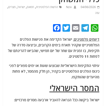
,
,
,
,
04/06/2026
Nziv
הרשות הפלסטינית
חמאס
ישראל
מצרים
עזה
F
T
E
T
W
a
w
m
el
h
דיווחים פלסטינים:
ישראל הקדימה את פגישות הפלגים
c
itt
ai
e
at
הפלסטיניים שקהיר תארח בימים הקרובים, וביצעה סדרה של
e
er
l
g
s
תקיפות, בו זמנית עם שחר של יום חמישי, שהביאו להריגתם של
b
ra
A
לפחות 11 פלסטינים.
o
m
p
עיתוי התקיפות הישראליות שבוצעו שעות או ימים ספורים לפני
o
p
כינוס הפלגים הפלסטיניים בקהיר, הן חלק מהמסר, לא פחות
מהיעדים שהותקפו.
k
המסר הישראלי
ישראל ביקשה ככל הנראה להעביר ארבעה מסרים מרכזיים: