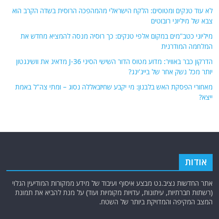
לא עוד טנקים ומטוסים: הלקח הישראלי מהמהפכה הרוסית בשדה הקרב הוא
צבא של מיליוני רובוטים
מיליוני כטב"מים במקום אלפי טנקים: כך רוסיה מנסה להמציא מחדש את
המלחמה המודרנית
הדרקון כבר באוויר: מדוע מטוס הדור השישי הסיני J-36 מדאיג את וושינגטון
יותר מכל נשק אחר של בייג'ינג?
מאחורי הפסקת האש בלבנון: מי יקבע שחיזבאללה נסוג – ומתי צה"ל באמת
ייצא?
אודות
אתר החדשות נציב.נט מבצע איסוף ועיבוד של מידע ממקורות המודיעין הגלוי
(רשתות חברתיות, עיתונות, עדויות מקומיות ועוד) על מנת להביא את תמונת
המצב המקיפה והמדויקת ביותר של השטח.