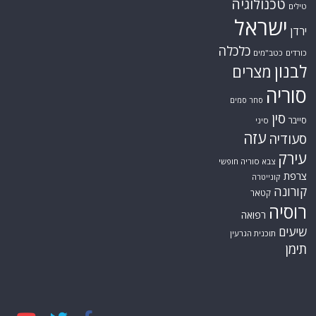
טכנולוגיה
טילים
ישראל
ירדן
כלכלה
כורדים
כטב"מים
לבנון
מצרים
סוריה
סחר סמים
סין
סייבר
סיני
עזה
סעודיה
עירק
צבא סוריה חופשי
צרפת
קונייטרה
קורונה
קטאר
רוסיה
רפואה
שיעים
תוכנית הגרעין
תימן