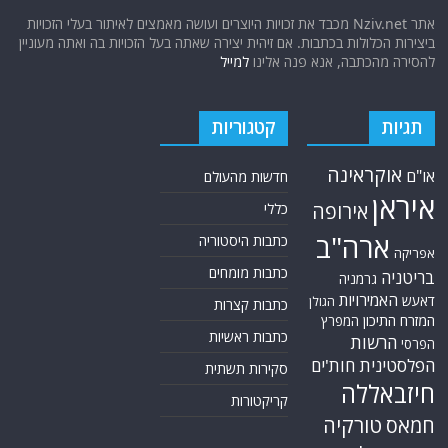
אתר Nziv.net מכבד את זכויות היוצרים ועושה מאמצים לאיתור בעלי הזכויות
ביצירות הכלולות בכתבות. אם זיהית יצירה שאתה בעל הזכויות בה ואתה מעוניין
להסירה מהכתבה, אנא פנה אלינו
למייל
תגיות
קטגוריות
אוקראינה
או"ם
חדשות מהעולם
איראן
אירופה
כללי
ארה"ב
כתבות היסטוריה
אפריקה
כתבות מומחים
בריטניה
גרמניה
האמירויות
דאעש
הגולן
כתבות קצרות
המזרח התיכון
המפרץ
כתבות ראשיות
הרשות
הפרסי
הפלסטינית
חות'ים
סקירות תשתית
חיזבאללה
קריקטורות
טורקיה
חמאס