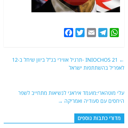
F
T
E
T
W
a
w
m
el
h
c
itt
ai
e
at
e
er
l
g
s
←
INIOCHOS 21 -תרגיל אווירי בנ"ל ביוון שיחל ב-12
b
ra
A
לאפריל בהשתתפות ישראל
o
m
p
o
p
עלי מוטהארי:מועמד איראני לנשיאות מתחייב לשפר
k
היחסים עם סעודיה ואמריקה
→
מדורי כתבות נוספים