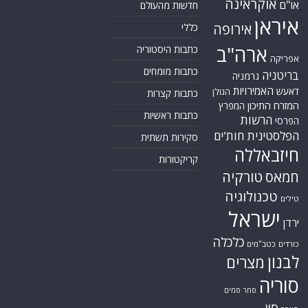
אוקראינה
או"ם
חדשות מהעולם
איראן
אירופה
כללי
ארה"ב
כתבות היסטוריה
אפריקה
כתבות מומחים
בריטניה
גרמניה
האמירויות
דאעש
הגולן
כתבות קצרות
המזרח התיכון
המפרץ
כתבות ראשיות
הרשות
הפרסי
הפלסטינית
חות'ים
סקירות תשתית
חיזבאללה
קריקטורות
טורקיה
חמאס
טכנולוגיה
טילים
ישראל
ירדן
כלכלה
כורדים
כטב"מים
לבנון
מצרים
סוריה
סחר סמים
סין