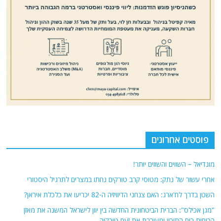
פוסטים אחרונים
מונדיאל – השווים והשווים יותר!
אחרי עשור של נתק: מטוסי קרב טורקים נחתו במצרים לתרגיל היסטורי
השטן בדרך לח'ארג: האם צנחני הדיוויזיה ה-82 יכריעו את כלכלת איראן?
"מגן אכילס": הברית הביטחונית החדשה בין יוון לישראל המשנה את מאזן
הכוחות בים התיכון ומעוררת את זעם טורקיה