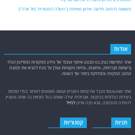
משוואת הרתעה חדשה: איראן מאיימת ב'פעולה היסטורית' מול ארה"ב
אודות
אתר החדשות נציב.נט מבצע איסוף ועיבוד של מידע ממקורות המודיעין הגלוי
(רשתות חברתיות, עיתונות, עדויות מקומיות ועוד) על מנת להביא את תמונת
המצב המקיפה והמדויקת ביותר של השטח.
אתר Nziv.net מכבד את זכויות היוצרים ועושה מאמצים לאיתור בעלי הזכויות
ביצירות הכלולות בכתבות. אם זיהית יצירה שאתה בעל הזכויות בה ואתה מעוניין
להסירה מהכתבה, אנא פנה אלינו
למייל
תגיות
קטגוריות