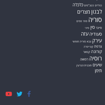
כלכלה
כורדים
כטב"מים
לבנון
מצרים
סוריה
סחר סמים
סין
סייבר
סיני
עזה
סעודיה
עירק
צבא סוריה חופשי
צרפת
קונייטרה
קורונה
קטאר
רוסיה
רפואה
שיעים
תוכנית הגרעין
תימן