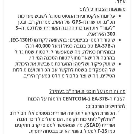
אחד.
משמעות הצבתו כוללת:
עליונות אלקטרונית:
המטוס מסוגל לשבש מערכות
מכ"ם, תקשורת ו-GPS של האויב ממרחק רב, ובכך
"לעוור" את מערכות ההגנה האווירית שלו (כמו ה-S-
300 האיראני).
שיפור דרמטי בביצועים: בהשוואה לקודמו (EC-130H),
ה-EA-37B טס בגובה כפול (מעל 40,000 רגל)
ובמהירות כפולה, מה שמאפשר לו לכסות שטח גדול
בהרבה ולהישאר מחוץ לטווח הסכנה המיידי.
שיתוק פיקוד ושליטה: המערכת משבשת את היכולת
של המפקדים בשטח לתקשר עם הכוחות ועם סוללות
הטילים, מה שיוצר בלבול מוחלט במערך היריב.
מה זה רומז על תוכניות ארה"ב בעתיד?
הצבת ה-EA-37B ב-CENTCOM מרמזת על הכנות
לתרחישים מורכבים:
הכשרת הקרקע לתקיפה אווירית:
מטוסים אלו הם לרוב
"החלוץ" לפני כוח תקיפה. הם פועלים לדיכוי הגנה
אווירית (SEAD), מה שמאפשר למטוסי קרב חמקנים
כמו F-35 לפעול בשמי האויב בבטחה יחסית.