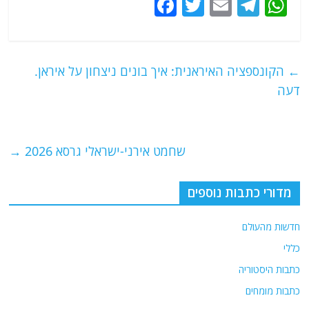
F
T
E
T
W
a
w
m
el
h
c
itt
ai
e
at
e
er
l
g
s
←
הקונספציה האיראנית: איך בונים ניצחון על איראן.
b
ra
A
דעה
o
m
p
o
p
שחמט אירני-ישראלי גרסא 2026
→
k
מדורי כתבות נוספים
חדשות מהעולם
כללי
כתבות היסטוריה
כתבות מומחים