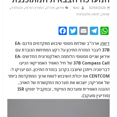
,
,
,
,
02/04/2026
Nziv
איראן
ארה"ב
המפרץ הפרסי
טכנולוגיה
,
ישראל
לוחמה אלקטרונית
F
T
E
T
W
a
w
m
el
h
דיווח:
ארה"ב שולחת מטוסי שיבוש מתקדמים מדגם EA-
c
itt
ai
e
at
37B לעבר המזרח התיכון על רקע המתיחות הגוברת עם
e
er
l
g
s
איראן שניים ממטוסי הלוחמה האלקטרונית החדשים EA-
b
ra
A
37B Compass Call של חיל האוויר האמריקאי הגיעו
לבריטניה וייתכן שיוצבו בקרוב במזרח התיכון. הם יעניקו ל-
o
m
p
CENTCOM את יכולת השיבוש לטווח ארוך המתקדמת ביותר
o
p
של אמריקה; ישבשו את מערכות התקשורת של האויב,
k
ההגנה האווירית ומערכות הפיקוד, ובמקביל יספקו ISR
(מודיעין ומעקב).