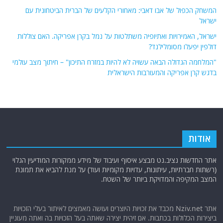
המשחק הכפול של אבו דאבי: מאחורי הקלעים של הברית הביטחונית עם
ישראל
ישראל, האמירויות ואתיופיה משתלטות על נמל בקרן אפריקה. האם צוללות
דולפין יפעלו מסומלילנד?
"המלחמה הגדולה הבאה עשויה לא להיות במזרח התיכון" – חיתוך מצב עולמי
בדגש קרן אפריקה והמעורבות הישראלית
אודות
אתר החדשות נציב.נט מבצע איסוף ועיבוד של מידע ממקורות המודיעין הגלוי
(רשתות חברתיות, עיתונות, עדויות מקומיות ועוד) על מנת להביא את תמונת
המצב המקיפה והמדויקת ביותר של השטח.
אתר Nziv.net מכבד את זכויות היוצרים ועושה מאמצים לאיתור בעלי הזכויות
ביצירות הכלולות בכתבות. אם זיהית יצירה שאתה בעל הזכויות בה ואתה מעוניין