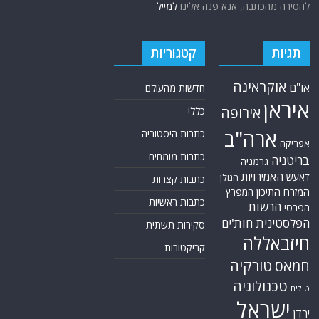
להסירה מהכתבה, אנא פנה אלינו
למייל
תגיות
קטגוריות
אוקראינה
או"ם
חדשות מהעולם
איראן
אירופה
כללי
ארה"ב
כתבות היסטוריה
אפריקה
כתבות מומחים
בריטניה
גרמניה
האמירויות
דאעש
הגולן
כתבות קצרות
המזרח התיכון
המפרץ
כתבות ראשיות
הרשות
הפרסי
הפלסטינית
חות'ים
סקירות תשתית
חיזבאללה
קריקטורות
טורקיה
חמאס
טכנולוגיה
טילים
ישראל
ירדן