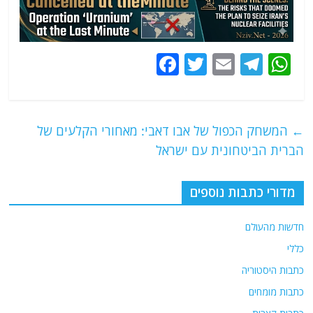
F
T
E
T
W
a
w
m
el
h
c
itt
ai
e
at
e
er
l
g
s
←
המשחק הכפול של אבו דאבי: מאחורי הקלעים של
b
ra
A
הברית הביטחונית עם ישראל
o
m
p
o
p
מדורי כתבות נוספים
k
חדשות מהעולם
כללי
כתבות היסטוריה
כתבות מומחים