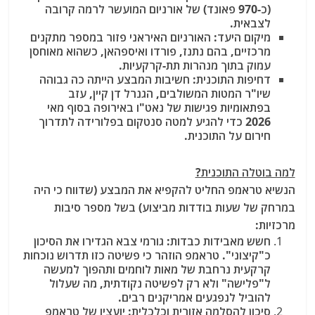
(כ-970 פאונד) של אורניום המועשר לרמה קרובה
לצבאית.
מיקום היעד:
האורניום האיראני פזור במספר מתקנים
מרכזיים, בהם נתנז
, פורדו
ואיספהאן
, כשהוא מאוחסן
עמוק בתוך מנהרות תת-קרקעיות.
דחיפות התוכנית:
חשיבות המבצע הייתה כה גבוהה
שיו"ר המטות המשולבים, הגנרל דן קיין, עזב
בפתאומיות פגישות של נאט"ו באירופה בסוף מאי
2026 כדי להגיע למטה סנטקום בפלורידה לתדרוך
חירום על התוכנית.
למה בוטלה התוכנית?
הנשיא טראמפ החליט להקפיא את המבצע (שדווח כי היה
במרחק של שעות בודדות מביצוע) בשל מספר סיבות
מרכזיות:
חשש מאבידות כבדות:
גורמי צבא הגדירו את הסיכון
כ"קיצוני". טראמפ הוזהר כי פשיטה כזו תדרוש נוכחות
קרקעית נרחבת של מאות לוחמים ותהפוך למעשה
ל"פלישה" ולא רק לפשיטה נקודתית, מה שעלול
להוביל לנפגעים אמריקנים רבים.
סיכון להסלמה אזורית וכלכלית:
יועציו של טראמפ