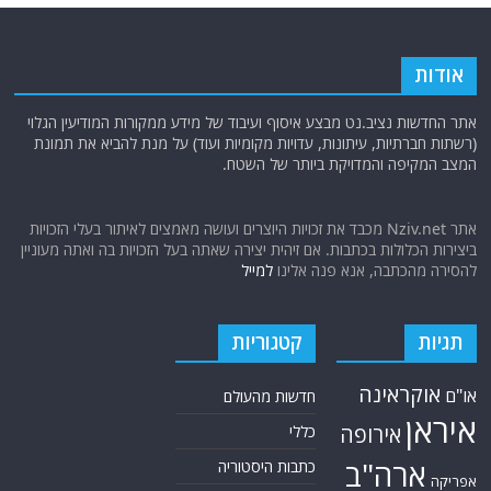
אודות
אתר החדשות נציב.נט מבצע איסוף ועיבוד של מידע ממקורות המודיעין הגלוי
(רשתות חברתיות, עיתונות, עדויות מקומיות ועוד) על מנת להביא את תמונת
המצב המקיפה והמדויקת ביותר של השטח.
אתר Nziv.net מכבד את זכויות היוצרים ועושה מאמצים לאיתור בעלי הזכויות
ביצירות הכלולות בכתבות. אם זיהית יצירה שאתה בעל הזכויות בה ואתה מעוניין
להסירה מהכתבה, אנא פנה אלינו
למייל
תגיות
קטגוריות
אוקראינה
או"ם
חדשות מהעולם
איראן
אירופה
כללי
ארה"ב
כתבות היסטוריה
אפריקה