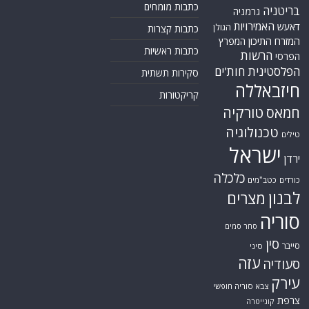
כתבות מומחים
בריטניה
גרמניה
האמירויות
דאעש
הגולן
כתבות קצרות
המזרח התיכון
המפרץ
כתבות ראשיות
הרשות
הפרסי
הפלסטינית
חות'ים
סקירות תשתית
חיזבאללה
קריקטורות
טורקיה
חמאס
טכנולוגיה
טילים
ישראל
ירדן
כלכלה
כורדים
כטב"מים
לבנון
מצרים
סוריה
סחר סמים
סין
סייבר
סיני
עזה
סעודיה
עירק
צבא סוריה חופשי
צרפת
קונייטרה