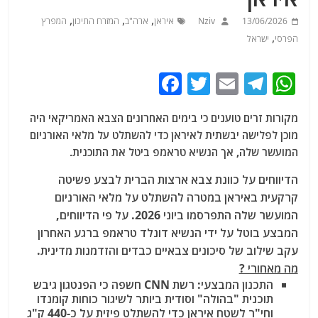
,
,
,
13/06/2026
Nziv
איראן
ארה"ב
המזרח התיכון
המפרץ
,
הפרסי
ישראל
F
T
E
T
W
a
w
m
el
h
מקורות זרים טוענים כי בימים האחרונים הצבא האמריקאי היה
c
itt
ai
e
at
מוכן לפלישה יבשתית לאיראן כדי להשתלט על מלאי האורניום
e
er
l
g
s
המועשר שלה
,
אך
הנ
שיא
טרא
מ
פ ב
יטל את הת
וכ
נית.
b
ra
A
הדיווחים על כוונת צבא ארצות הברית לבצע פשיטה
o
m
p
קרקעית באיראן במטרה להשתלט על מלאי האורניום
o
p
המועשר שלה התפרסמו ביוני 2026. על פי הדיווחים,
המבצע בוטל על ידי הנשיא דונלד טראמפ ברגע האחרון
k
עקב שילוב של סיכונים צבאיים כבדים והזדמנות מדינית.
מה מאחורי ?
התכנון המבצעי:
רשת CNN חשפה כי הפנטגון גיבש
תוכנית "בהולה" וסודית ביותר לשיגור כוחות קומנדו
וחי"ר לשטח איראן כדי להשתלט פיזית על כ-440 ק"ג