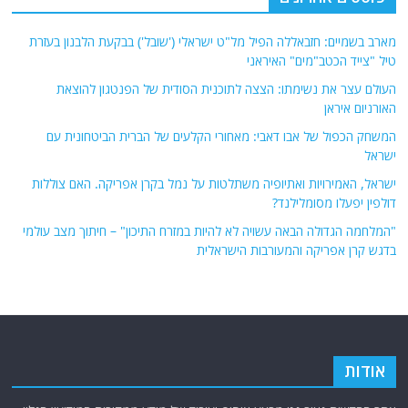
מארב בשמיים: חזבאללה הפיל מל"ט ישראלי ('שובל') בבקעת הלבנון בעזרת
טיל "צייד הכטב"מים" האיראני
העולם עצר את נשימתו: הצצה לתוכנית הסודית של הפנטגון להוצאת
האורניום איראן
המשחק הכפול של אבו דאבי: מאחורי הקלעים של הברית הביטחונית עם
ישראל
ישראל, האמירויות ואתיופיה משתלטות על נמל בקרן אפריקה. האם צוללות
דולפין יפעלו מסומלילנד?
"המלחמה הגדולה הבאה עשויה לא להיות במזרח התיכון" – חיתוך מצב עולמי
בדגש קרן אפריקה והמעורבות הישראלית
אודות