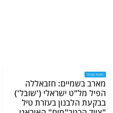
כתבות קצרות
מארב בשמיים: חזבאללה
הפיל מל"ט ישראלי ('שובל')
בבקעת הלבנון בעזרת טיל
"צייד הכטב"מים" האיראני