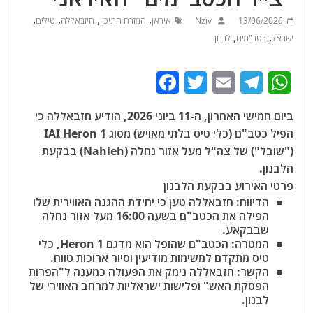
,
,
,
,
13/06/2026
Nziv
איראן
המזרח התיכון
חיזבאללה
טילים
,
,
ישראל
כטב"מים
לבנון
F
T
E
T
W
a
w
m
el
h
ביום חמישי האחרון, ה-11 ביוני 2026, הודיע חזבאללה כי
c
itt
ai
e
at
הפיל כטב"ם (כלי טיס בלתי מאויש) מסוג IAI Heron 1
e
er
l
g
s
("שובל") של צה"ל מעל אזור נחלה (Nahleh) בבקעת
b
ra
A
הלבנון.
פרטי האירוע בבקעת הלבנון
o
m
p
הדיווח
: חזבאללה טען כי יחידת ההגנה האווירית שלו
o
p
הפילה את הכטב"ם בשעה 16:00 מעל אזור נחלה
שבבקאע.
k
המטרה
: הכטב"ם שהופל הוא מדגם Heron 1
, כלי
טיס מתקדם למשימות מודיעין וסיור ארוכות טווח.
הקשר
: חזבאללה נימק את הפעולה כמענה ל"הפרות
הפסקת האש" ופלישות ישראליות למרחב האווירי של
לבנון.