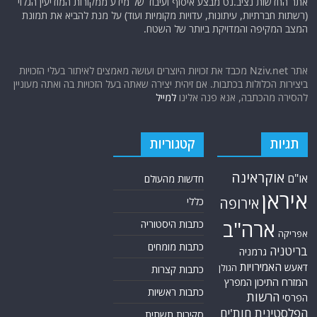
אתר החדשות נציב.נט מבצע איסוף ועיבוד של מידע ממקורות המודיעין הגלוי
(רשתות חברתיות, עיתונות, עדויות מקומיות ועוד) על מנת להביא את תמונת
המצב המקיפה והמדויקת ביותר של השטח.
אתר Nziv.net מכבד את זכויות היוצרים ועושה מאמצים לאיתור בעלי הזכויות
ביצירות הכלולות בכתבות. אם זיהית יצירה שאתה בעל הזכויות בה ואתה מעוניין
להסירה מהכתבה, אנא פנה אלינו
למייל
תגיות
קטגוריות
אוקראינה
או"ם
חדשות מהעולם
איראן
אירופה
כללי
ארה"ב
כתבות היסטוריה
אפריקה
כתבות מומחים
בריטניה
גרמניה
האמירויות
דאעש
הגולן
כתבות קצרות
המזרח התיכון
המפרץ
כתבות ראשיות
הרשות
הפרסי
הפלסטינית
חות'ים
סקירות תשתית