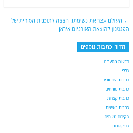
a
w
m
el
h
c
itt
ai
e
at
e
er
l
g
s
←
העולם עצר את נשימתו: הצצה לתוכנית הסודית של
b
ra
A
הפנטגון להוצאת האורניום איראן
o
m
p
o
p
מדורי כתבות נוספים
k
חדשות מהעולם
כללי
כתבות היסטוריה
כתבות מומחים
כתבות קצרות
כתבות ראשיות
סקירות תשתית
קריקטורות