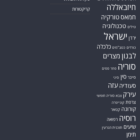
חיזבאללה
קריקטורות
טורקיה
חמאס
טכנולוגיה
טילים
ישראל
ירדן
כלכלה
כורדים
כטב"מים
לבנון
מצרים
סוריה
סחר סמים
סין
סייבר
סיני
עזה
סעודיה
עירק
צבא סוריה חופשי
צרפת
קונייטרה
קורונה
קטאר
רוסיה
רפואה
שיעים
תוכנית הגרעין
תימן