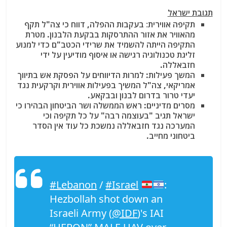
תגובת ישראל
תקיפה אווירית
:
בעקבות ההפלה, דווח כי צה"ל תקף
מהאוויר את אזור ההתרסקות בבקעת הלבנון. מטרת
התקיפה הייתה להשמיד את שרידי הכטב"ם כדי למנוע
זליגת טכנולוגיה רגישה או איסוף מודיעין על ידי
חזבאללה.
המשך פעילות
: למרות הדיווחים על הפסקת אש בתיווך
אמריקאי, צה"ל המשיך בפעילות אווירית וקרקעית נגד
יעדי טרור בדרום לבנון ובבקאע.
מסרים מדיניים
: ראש הממשלה ושר הביטחון הבהירו כי
ישראל תגיב "בעוצמה רבה" על כל תקיפה וכי
המערכה נגד חזבאללה נמשכת כל עוד אין הסדר
ביטחוני מחייב.
#Lebanon
/
#Israel
:
Hezbollah shot down an
Israeli Army (
@IDF
)'s IAI