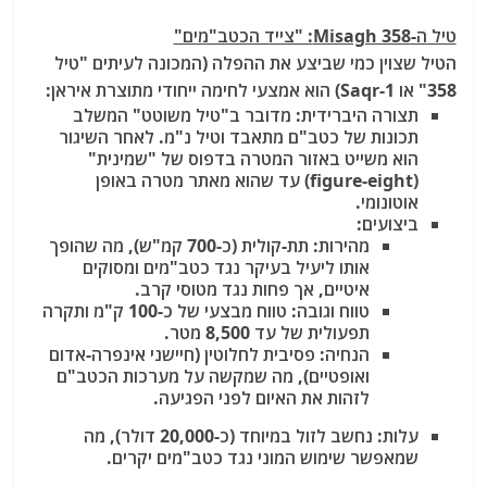
טיל ה-Misagh 358: "צייד הכטב"מים"
הטיל שצוין כמי שביצע את ההפלה (המכונה לעיתים "טיל
358" או Saqr-1) הוא אמצעי לחימה ייחודי מתוצרת איראן:
תצורה היברידית
: מדובר ב"טיל משוטט" המשלב
תכונות של כטב"ם מתאבד וטיל נ"מ. לאחר השיגור
הוא משייט באזור המטרה בדפוס של "שמינית"
(figure-eight) עד שהוא מאתר מטרה באופן
אוטונומי.
ביצועים
:
מהירות
: תת-קולית (כ-700 קמ"ש), מה שהופך
אותו ליעיל בעיקר נגד כטב"מים ומסוקים
איטיים, אך פחות נגד מטוסי קרב.
טווח וגובה
: טווח מבצעי של כ-100 ק"מ ותקרה
תפעולית של עד 8,500 מטר.
הנחיה
: פסיבית לחלוטין (חיישני אינפרה-אדום
ואופטיים), מה שמקשה על מערכות הכטב"ם
לזהות את האיום לפני הפגיעה.
עלות
: נחשב לזול במיוחד (כ-20,000 דולר), מה
שמאפשר שימוש המוני נגד כטב"מים יקרים.