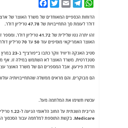
F
T
E
T
W
a
w
m
el
h
c
itt
ai
e
at
דולר לעומת סך התחייבויות של 47.78 טריליון דולר.
e
er
l
g
s
זהו יתרה נטו שלילית של 41.72
b
ra
A
האוצר האמריקאי מוסיפים עוד 50 עד 70 טריליון דולר בהתחייבויות לא ממומנות על פני 30 שנה.
o
m
p
סטיב האנקה 
o
p
סטנדרטית. משרד האוצר לא השתמש במילה זו. אף מ
k
חדלת פירעון. אבל המספרים הם של משרד האוצר עצמ
הם מבוקרים. והם מראים ממשלה שהתחייבויותיה עולות על 
עכשיו תשימו את המלחמה מעל.
Medicare. בקשת התוספת למלחמה עבור הסכסוך האיראני עולה על 200 מיליארד דולר.