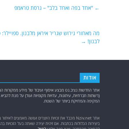
e
er
l
g
s
←
"אחד בפה ואחד בלב" – גרסת טראמפ
b
ra
A
o
m
p
o
p
מה מאחורי גירוש שגריר איראן מלבנון. ספויילר
לבנון!
→
k
אודות
אתר החדשות נציב.נט מבצע איסוף ועיבוד של מידע ממקורות המוד
(רשתות חברתיות, עיתונות, עדויות מקומיות ועוד) על מנת להבי
המקיפה והמדויקת ביותר של השטח.
אתר Nziv.net מכבד את זכויות היוצרים ועושה מאמצים לאיתור 
ביצירות הכלולות בכתבות. אם זיהית יצירה שאתה בעל הזכויות בה ו
להסירה מהכתבה, אנא פנה אלינו
למייל