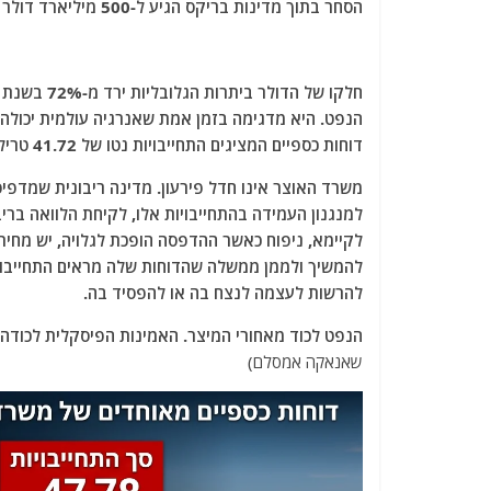
הסחר בתוך מדינות בריקס הגיע ל-500 מיליארד דולר בשנת 2025, כאשר יותר ממחציתו סולקה במטבעות מקומיים.
הנפט. היא מדגימה בזמן אמת שאנרגיה עולמית יכול
דוחות כספיים המציגים התחייבויות נטו של 41.72 טריליון דולר.
משרד האוצר אינו חדל פירעון. מדינה ריבונית שמדפי
למנגנון העמידה בהתחייבויות אלו, לקיחת הלוואה ברי
לקיימא, ניפוח כאשר ההדפסה הופכת לגלויה, יש מחיר. 
להמשיך ולממן ממשלה שהדוחות שלה מראים התחייבויו
להרשות לעצמה לנצח בה או להפסיד בה.
הנפט לכוד מאחורי המיצר. האמינות הפיסקלית לכודה
שאנאקה אמסלם)