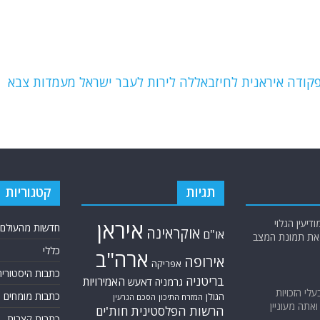
: פקודה איראנית לחיזבאללה לירות לעבר ישראל מעמדות צבא
תגיות
קטגוריות
יעין הגלוי
איראן
חדשות מהעולם
אוקראינה
או"ם
א את תמונת המצב
כללי
ארה"ב
אירופה
אפריקה
כתבות היסטוריה
בריטניה
האמירויות
גרמניה
דאעש
בעלי הזכויות
כתבות מומחים
הגולן
המזרח התיכון
הסכם הגרעין
אתה מעוניין
הרשות הפלסטינית
חות'ים
כתבות קצרות