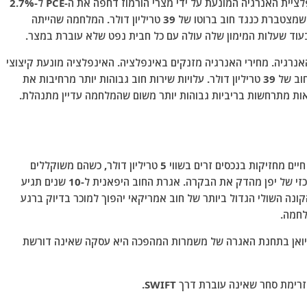
הפדרל ריזרב אינו יכול לקצץ את הריבית משום שאינפלציית האנרגיה המונעת על ידי מצרי הורמוז דחפה את ה-PCE ל-2.7%
ועולה. כל נקודת בסיס שהפד מחזיק היא נקודת בסיס שמצטברת כנגד חוב ברוטו של 39 טריליון דולר. המלחמה שהייתה
עוד שעלות המימון שלה עולה עם כל חבית נפט שלא עוברת במצר.
נרגיה. מחירי האנרגיה מזנקים באינפלציה. האינפלציה מונעת קיצוצי
ריבית. ריביות גבוהות יותר מגדילות את עלות שירות החוב של 39 טריליון דולר. עלויות שירות חוב גבוהות יותר מרחיבות את
וואות מתרחשות בריביות גבוהות יותר משום שהמלחמה עדיין מתנהלת.
יפן צופה מהצד השני של סחר ה"נשיא". חברות ביטוח חיים מחזיקות בנכסים זרים בשווי 5 טריליון דולר, כשהם משוקללים
במידה רבה לאג"ח ממשלתיות של ארה"ב. הבנק המרכזי של יפן מהדק את הבקרה. אגרת החוב היפאנית ל-10 שנים תגיע
רצם, הקונה השולי הגדול ביותר של חוב אמריקאי יהפוך למוכר בדיוק ברגע
ל מכלית שמשלמת 2 מיליון דולר ביואן בתחנת האגרה של משמרות המהפכה היא עסקה שאינה דורשת
ימת סחר שאינה עוברת דרך SWIFT.