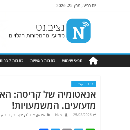
יום רביעי, מרץ 25, 2026
Nziv.net
מודיעין
מהמקורות
הגלויים
תנאי שימוש
כתבות ראשיות
כתבות קצרות
כתבות קצרות
אנאטומיה של קריסה: הא
מזעזעים. המשמעויות!
,
,
,
,
,
25/03/2026
Nziv
איראן
ארה"ב
יפן
סין
רוסיה