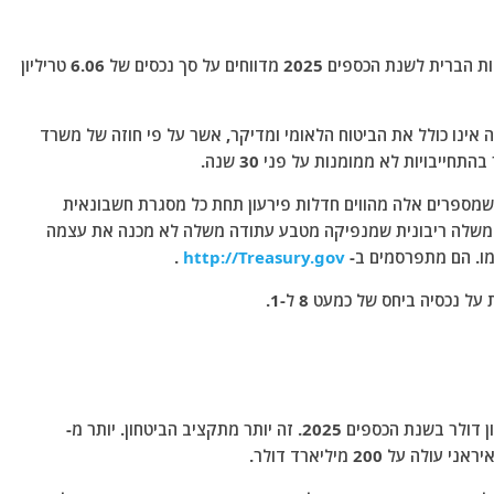
הדוחות הכספיים המאוחדים של משרד האוצר של ארצות הברית לשנת הכספים 2025 מדווחים על סך נכסים של 6.06 טריליון
 טריליון דולר. ומספר זה אינו כולל את הביטוח הלאומי ומדיקר, אשר על פי חוזה של משרד
ודיוויד ווקר כתבו ב"פורצ'ן" ב-23 במרץ שמספרים אלה מהווים חדלות פירעון תחת כל מסגרת חשבונאית
משלה ריבונית שמנפיקה מטבע עתודה משלה לא מכנה את עצמה
ו. הם מתפרסמים ב-
Treasury.gov
http://
.
נכסיה ביחס של כמעט 8 ל-1.
הריבית השנתית על החוב הלאומי הגיעה ל-1.22 טריליון דולר בשנת הכספים 2025. זה יותר מתקציב הביטחון. יותר מ-