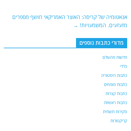
b
ra
A
o
m
p
o
p
אנאטומיה של קריסה: האוצר האמריקאי חושף מספרים
מזעזעים. המשמעויות!
→
k
מדורי כתבות נוספים
חדשות מהעולם
כללי
כתבות היסטוריה
כתבות מומחים
כתבות קצרות
כתבות ראשיות
סקירות תשתית
קריקטורות