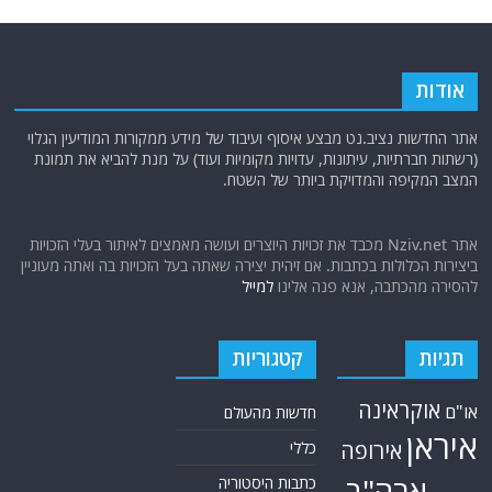
אודות
אתר החדשות נציב.נט מבצע איסוף ועיבוד של מידע ממקורות המודיעין הגלוי
(רשתות חברתיות, עיתונות, עדויות מקומיות ועוד) על מנת להביא את תמונת
המצב המקיפה והמדויקת ביותר של השטח.
אתר Nziv.net מכבד את זכויות היוצרים ועושה מאמצים לאיתור בעלי הזכויות
ביצירות הכלולות בכתבות. אם זיהית יצירה שאתה בעל הזכויות בה ואתה מעוניין
להסירה מהכתבה, אנא פנה אלינו
למייל
תגיות
קטגוריות
אוקראינה
או"ם
חדשות מהעולם
איראן
אירופה
כללי
ארה"ב
כתבות היסטוריה