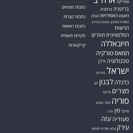
אפריקה
כתבות מומחים
בריטניה
גרמניה
האמירויות
דאעש
הגולן
כתבות קצרות
המזרח התיכון
הסכם הגרעין
כתבות ראשיות
הרשות
הפלסטינית
חות'ים
סקירות תשתית
חיזבאללה
קריקטורות
חמאס
טורקיה
טכנולוגיה
ירדן
ישראל
כורדים
לבנון
כלכלה
לוב
מצרים
מרוקו
סוריה
סחר סמים
סין
סייבר
סיני
עזה
סעודיה
עירק
צבא סוריה חופשי