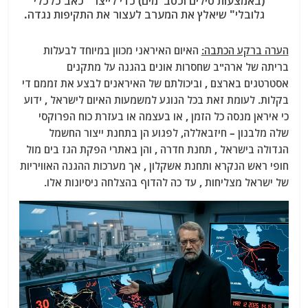
(באמצעות טילים וכטב"מים) כדי לייצר "כאב כלכלי
גלובלי" שיאלץ את המערב לעצור את התקיפות נגדה.
הערה ברקע הכתבה:
האיום האיראני מכוון במיוחד לבעלות
בריתה של ארה"ב שחסרות אונים בהגנה על מתקנים
אסטרטגים בארצם , וביכולתם של האיראנים לבצע את זממם
די
בקלות. לעומת זאת בכל הנוגע למשמעות האיום לישראל , ידוע
כי איראן מנסה כל הזמן , או בעצמה או בעזרת כוח הפרוקסי
שלה מלבנון – חיזבאללה, לפגוע הן בתחנת ייצור החשמל
הגדולה בישראל , תחנת חדרה , והן באתרי הפקת הגז בים מול
חופי ראש הנקרא ותחנת אשקלון , אך מערכות ההגנה האוויריות
של ישראל מצליחות , עד כה להדוף בהצלחה ניסיונות אלו.