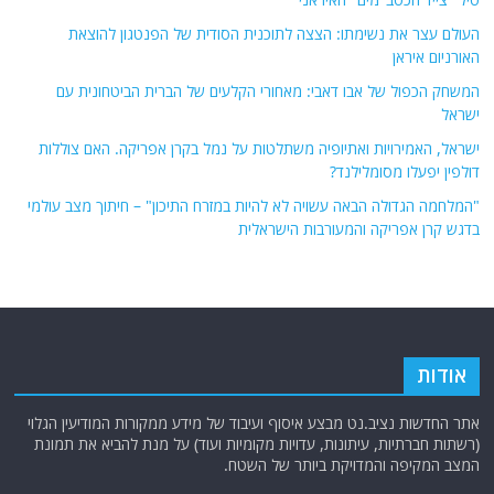
העולם עצר את נשימתו: הצצה לתוכנית הסודית של הפנטגון להוצאת
האורניום איראן
המשחק הכפול של אבו דאבי: מאחורי הקלעים של הברית הביטחונית עם
ישראל
ישראל, האמירויות ואתיופיה משתלטות על נמל בקרן אפריקה. האם צוללות
דולפין יפעלו מסומלילנד?
"המלחמה הגדולה הבאה עשויה לא להיות במזרח התיכון" – חיתוך מצב עולמי
בדגש קרן אפריקה והמעורבות הישראלית
אודות
אתר החדשות נציב.נט מבצע איסוף ועיבוד של מידע ממקורות המודיעין הגלוי
(רשתות חברתיות, עיתונות, עדויות מקומיות ועוד) על מנת להביא את תמונת
המצב המקיפה והמדויקת ביותר של השטח.