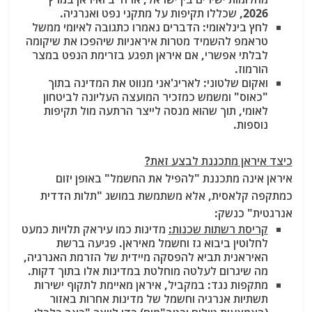
2026, שכללו תקיפות על מתקני נפט ואנרגיה.
לחץ בינלאומי:
הדברים נאמרו כתגובה לאיומי ממשל
טראמפ להשמיד מטרות איראניות שיהפכו את שיקומה
לבלתי אפשרי, אם איראן תפגע בזרימת הנפט במצר
הורמוז.
ואקום שלטוני:
לאריג'אני מנווט את המדינה בתוך
"כאוס" ומשמש כמזכיר המועצה העליונה לביטחון
לאומי, תוך שהוא מנסה לייצר הרתעה מול תקיפות
נוספות.
כיצד איראן מתכננת לבצע זאת?
איראן אינה מתכננת "להפיל את החשמל" באופן יזום
כמתקפה קלאסית, אלא משתמשת במושג "תלות הדדית
אנרגטית" כנשק:
קריסת רשתות שכנות:
מדינות כמו עיראק תלויות כמעט
לחלוטין ביבוא גז וחשמל מאיראן. פגיעה ברשת
האיראנית תביא להפסקה מיידית של הזרמת האנרגיה,
מה שיגרום לעלטה מוחלטת במדינות אלו בתוך דקות.
מתקפות נגד:
במקביל, איראן מאיימת לתקוף ישירות
תשתיות אנרגיה וחשמל של מדינות אחרות באזור