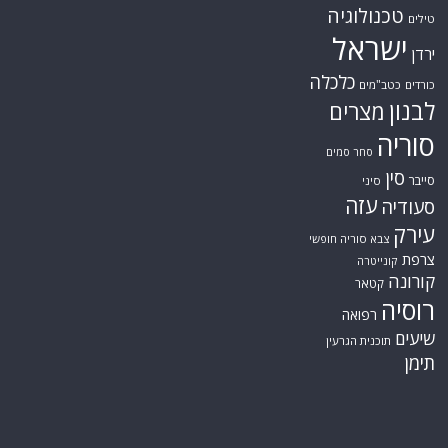
טכנולוגיה
טילים
ישראל
ירדן
כלכלה
כורדים
כטב"מים
לבנון
מצרים
סוריה
סחר סמים
סין
סייבר
סיני
עזה
סעודיה
עירק
צבא סוריה חופשי
צרפת
קונייטרה
קורונה
קטאר
רוסיה
רפואה
שיעים
תוכנית הגרעין
תימן