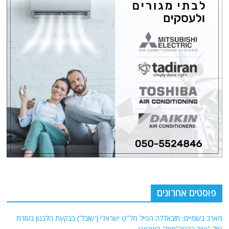
פוסטים אחרונים
מארב בשמיים: חזבאללה הפיל מל"ט ישראלי ('שובל') בבקעת הלבנון בעזרת
טיל "צייד הכטב"מים" האיראני