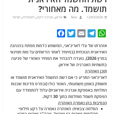
תושמד. מה מאחורי?
,
,
,
12/03/2026
Nziv
איראן
אנרגיה ירוקה
חיזבאללה
ישראל
F
T
E
T
W
a
w
m
el
h
אזהרתו של עלי לאריג'אני, המשמש כדמות מפתח בהנהגה
c
itt
ai
e
at
האיראנית הנוכחית (במיוחד לאחר הדיווחים על מות חמינאי
e
er
l
g
s
במרץ 2026), נועדה להבהיר את המחיר האזורי של פגיעה
b
ra
A
בתשתיות האנרגיה של איראן.
תוכן האזהרה
o
m
p
לאריג'אני התריע כי אם רשת החשמל האיראנית תושמד או
o
p
תשותק באופן משמעותי, האזור כולו (ובפרט מדינות שכנות
k
התלויות באספקת אנרגיה איראנית) עלול להתמודד עם
הפסקת חשמל מוחלטת בתוך 30 דקות.
הנסיבות בהן נאמרה האזהרה
הסלמה צבאית:
האזהרה נאמרה על רקע חילופי
מהלומות ישירים בין ישראל, ארה"ב ואיראן במרץ