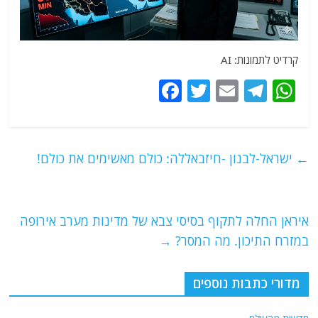
קרדיט לתמונות: AI
F
T
E
T
W
a
w
m
el
h
c
itt
ai
e
at
e
er
l
g
s
←
ישראל-לבנון -חיזבאללה: כולם מאשימים את כולם!
b
ra
A
o
m
p
o
p
איראן החלה לתקוף בסיסי צבא של מדינות מערב אירופה
במזרח התיכון. מה המסר?
→
k
מדורי כתבות נוספים