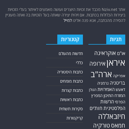
אתר Nziv.net מכבד את זכויות היוצרים ועושה מאמצים לאיתור בעלי הזכויות
ביצירות הכלולות בכתבות. אם זיהית יצירה שאתה בעל הזכויות בה ואתה מעוניין
להסירה מהכתבה, אנא פנה אלינו
למייל
תגיות
קטגוריות
אוקראינה
או"ם
חדשות מהעולם
איראן
אירופה
כללי
ארה"ב
כתבות היסטוריה
אפריקה
כתבות מומחים
בריטניה
גרמניה
האמירויות
דאעש
הגולן
כתבות קצרות
המזרח התיכון
המפרץ
כתבות ראשיות
הרשות
הפרסי
הפלסטינית
חות'ים
סקירות תשתית
חיזבאללה
קריקטורות
טורקיה
חמאס