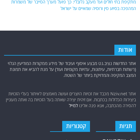
מתקיפת בתי חולים ועד מעקב גלובלי: כך פועל מערך הסייבר של משמרות
המהפכה בסיוע סין ורוסיה שמאיים על ישראל
אודות
אתר החדשות נציב.נט מבצע איסוף ועיבוד של מידע ממקורות המודיעין הגלוי
(רשתות חברתיות, עיתונות, עדויות מקומיות ועוד) על מנת להביא את תמונת
המצב המקיפה והמדויקת ביותר של השטח.
אתר Nziv.net מכבד את זכויות היוצרים ועושה מאמצים לאיתור בעלי הזכויות
ביצירות הכלולות בכתבות. אם זיהית יצירה שאתה בעל הזכויות בה ואתה מעוניין
להסירה מהכתבה, אנא פנה אלינו
למייל
תגיות
קטגוריות