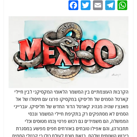
F
T
E
T
W
a
w
m
el
h
c
itt
ai
e
at
e
er
l
g
s
b
ra
A
o
m
p
o
p
k
הקרבות העוצמתיים בין המשמר הלאומי המקסיקני לבין חיילי
קארטל הסמים של חליסיקו במקסיקו פרצו עם חיסולו של אל
מאנצ'ו שהיה מנהיג קארטל הדור החדש של חליסיקו. עברייני
הסמים לא מסתפקים רק בתקיפת חיילי המשמר ונכסי
הממשלה, הם משמידים גם רכוש פרטי (כמו מטוסים וכלי
תחבורה), והם אפילו טובחים באזרחים חפים מפשע במסגרת
כיבוש השטחים שלהם. בזאת מוכח לעולם כולו כי קרטלי הסמים