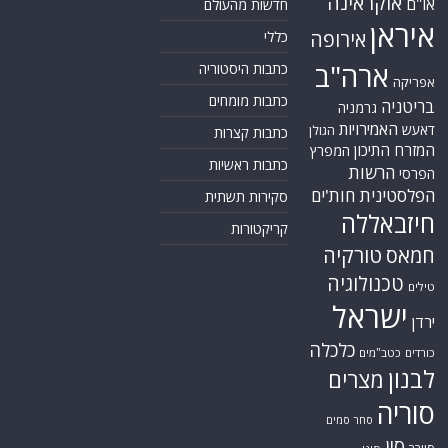
אוקראינה
או"ם
חדשות מהעולם
איראן
אירופה
כללי
ארה"ב
כתבות היסטוריה
אפריקה
כתבות מומחים
בריטניה
גרמניה
האמירויות
דאעש
הגולן
כתבות קצרות
המזרח התיכון
המפרץ
כתבות ראשיות
הרשות
הפרסי
הפלסטינית
חות'ים
סקירות תשתית
חיזבאללה
קריקטורות
טורקיה
חמאס
טכנולוגיה
טילים
ישראל
ירדן
כלכלה
כורדים
כטב"מים
לבנון
מצרים
סוריה
סחר סמים
סין