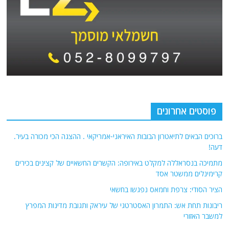
פוסטים אחרונים
ברוכים הבאים לתיאטרון הבובות האיראני-אמריקאי . ההצגה הכי מכורה בעיר.
דעה!
מתמיכה בנסראללה למקלט באירופה: הקשרים החשאיים של קצינים בכירים
קרימינלים ממשטר אסד
הציר הסודי: צרפת וחמאס נפגשו בחשאי
ריבונות תחת אש: התמרון האסטרטגי של עיראק ותגובת מדינות המפרץ
למשבר האזורי