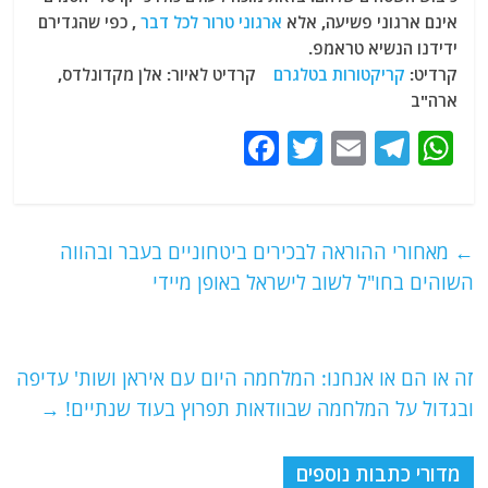
אינם ארגוני פשיעה, אלא
ארגוני טרור לכל דבר
, כפי שהגדירם
ידידנו הנשיא טראמפ.
קרדיט:
קריקטורות בטלגרם
קרדיט לאיור: אלן מקדונלדס,
ארה"ב
F
T
E
T
W
a
w
m
el
h
c
itt
ai
e
at
e
er
l
g
s
←
מאחורי ההוראה לבכירים ביטחוניים בעבר ובהווה
b
ra
A
השוהים בחו"ל לשוב לישראל באופן מיידי
o
m
p
o
p
זה או הם או אנחנו: המלחמה היום עם איראן ושות' עדיפה
k
ובגדול על המלחמה שבוודאות תפרוץ בעוד שנתיים!
→
מדורי כתבות נוספים