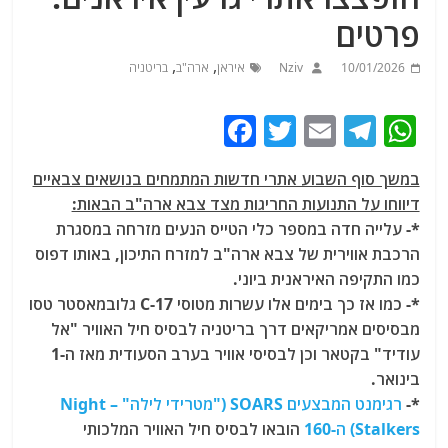
פרטים
,
,
10/01/2026
Nziv
איראן
ארה"ב
בריטניה
F
T
E
T
W
a
w
m
el
h
במשך סוף השבוע אתרי חדשות המתמחים בנושאים צבאיים
c
itt
ai
e
at
דיווחו על התנועות החריגות מצד צבא ארה"ב הבאות:
e
er
l
g
s
*- עלייה חדה במספר כלי הטייס הנעים מזרחה במסגרת
b
ra
A
הרכבת אווירית של צבא ארה"ב למזרח התיכון, באותו דפוס
כמו התקיפה האיראנית ביוני.
o
m
p
*- כמו אז כך בימים אלו עשרות מטוסי C-17 גלובמאסטר טסו
o
p
מבסיסים אמריקאים דרך בריטניה לבסיס חיל האוויר "אל
k
עודיד" בקטאר וכן לבסיסי אוויר בערב הסעודית מאז ה-1
בינואר.
*-
רגימנט המבצעים SOARS ("מטרידי לילה" –
Night
Stalkers
) ה-160
הובאו לבסיס חיל האוויר המלכותי