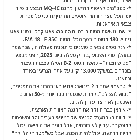
אוייב , נחתו אף הם בקרבת מקום.
*- כטב"מים לאיסוף מודיעין מדגם MQ-4C מבצעים סיור
יומי מעל מצר הורמוז ואוספים מודיעין עדכני על מטרות
צבאיות איראניות.
*- שתי נושאות מטוסים בטווח הטיסה: USS קרל וינסון ו-USS
נימיץ. 180 מטוסים בסך הכל, מטוסי F-35C ו-F/A-18.
*- אנליסטים צבאיים טוענים כי תוכנית פעולה זו , שנחשפה
במהלך סוף השבוע ,בדיוק פעלה ביוני 2025, לפני מבצע
"פטיש חצות" – כאשר מטוסי B-2 הטילו פצצות מפצחי
בונקרים במשקל 13,000 ק"ג על אתרי הגרעין בפורדו
ונתאנז.
*- טראמפ אמר ב-2 בינואר: אם איראן תהרוג את המפגינים,
"נבוא להצילם". למרות שנספרו כבר יותר מ-50 הרוגים
הפנטגון לא רוצה עדיין להגיב.
*- איראן כבר חיזקה את ההגנה האווירית הארצית.
*- דיווחים: המעגל הפנימי של חמינאי מעביר זהב ומשפחות
למוסקבה. עדיין לא בורחים, אבל בונים את היציאה. יכול
להיות הרתעה. יכול להיות הכנה. אבל כש"מטרידי הליילה"