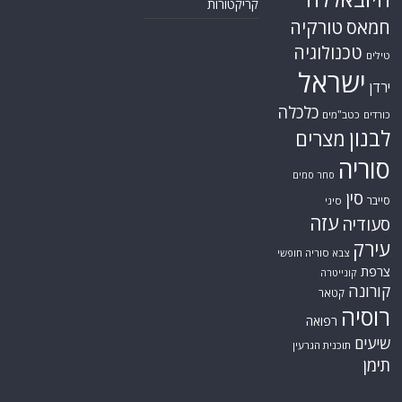
קריקטורות
טורקיה
חמאס
טכנולוגיה
טילים
ישראל
ירדן
כלכלה
כורדים
כטב"מים
לבנון
מצרים
סוריה
סחר סמים
סין
סייבר
סיני
עזה
סעודיה
עירק
צבא סוריה חופשי
צרפת
קונייטרה
קורונה
קטאר
רוסיה
רפואה
שיעים
תוכנית הגרעין
תימן