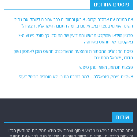
פוסטים אחרונים
אם המו"מ עם ארה"ב יקרוס: איראן והחות'ים כבר ערוכים לשתק את נתיב
השיט העולמי במצרי באב אלמנדב, ומה התגובה הישראלית הצפויה?
סרטון הוידאו שהוקלט מראש והמודיעין של המוסד: כך סוכל פיגוע ה-7
באוקטובר של חמאס באירופה
טיסת המנהלים המסתורית וההצעה המעודכנת: חמאס מוכן לאחסון נשק
מדורג, ישראל מסתייגת
פצצות חכמות, משא ומתן טיפש
אשליית פירוק חיזבאללה – למה במזרח התיכון לא מוסרים רובים? דעה!
אודות
אתר החדשות נציב.נט מבצע איסוף ועיבוד של מידע ממקורות המודיעין הגלוי
(רשתות חברתיות, עיתונות, עדויות מקומיות ועוד) על מנת להביא את תמונת