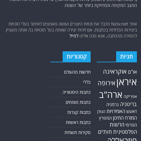
המצב המקיפה והמדויקת ביותר של השטח.
אתר Nziv.net מכבד את זכויות היוצרים ועושה מאמצים לאיתור בעלי הזכויות
ביצירות הכלולות בכתבות. אם זיהית יצירה שאתה בעל הזכויות בה ואתה מעוניין
להסירה מהכתבה, אנא פנה אלינו
למייל
תגיות
קטגוריות
אוקראינה
או"ם
חדשות מהעולם
איראן
אירופה
כללי
ארה"ב
כתבות היסטוריה
אפריקה
כתבות מומחים
בריטניה
גרמניה
האמירויות
דאעש
הגולן
כתבות קצרות
המזרח התיכון
המפרץ
כתבות ראשיות
הרשות
הפרסי
הפלסטינית
חות'ים
סקירות תשתית
חיזבאללה