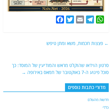
F
T
E
T
W
a
w
m
el
h
c
itt
ai
e
at
e
er
l
g
s
←
פצצות חכמות, משא ומתן טיפש
b
ra
A
o
m
p
o
p
סרטון הוידאו שהוקלט מראש והמודיעין של המוסד: כך
סוכל פיגוע ה-7 באוקטובר של חמאס באירופה
→
k
מדורי כתבות נוספים
חדשות מהעולם
כללי