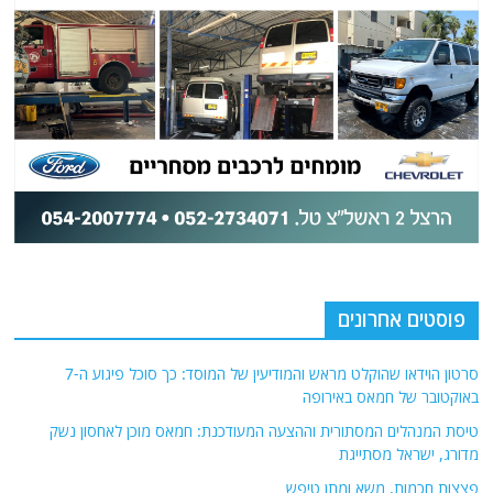
פוסטים אחרונים
סרטון הוידאו שהוקלט מראש והמודיעין של המוסד: כך סוכל פיגוע ה-7
באוקטובר של חמאס באירופה
טיסת המנהלים המסתורית וההצעה המעודכנת: חמאס מוכן לאחסון נשק
מדורג, ישראל מסתייגת
פצצות חכמות, משא ומתן טיפש