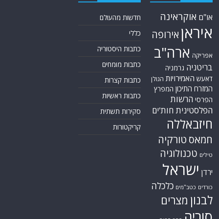
אוקראינה
או"ם
חדשות מהעולם
איראן
אירופה
כללי
ארה"ב
כתבות היסטוריה
אפריקה
כתבות מומחים
בריטניה
גרמניה
האמירויות
דאעש
הגולן
כתבות קצרות
המזרח התיכון
המפרץ
כתבות ראשיות
הרשות
הפרסי
הפלסטינית
חות'ים
סקירות תשתית
חיזבאללה
קריקטורות
טורקיה
חמאס
טכנולוגיה
טילים
ישראל
ירדן
כלכלה
כורדים
כטב"מים
לבנון
מצרים
סוריה