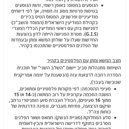
הנוסעים במטוס
: באופן רשמי, זהות הנוסעים
בטיסות פרטיות מסוג זה חסויה, אך לפי דיווחים
מודיעיניים ופרשנים, המטוס הטיס בכירים
בקהילת המודיעין הישראלית (המוסד והשב"כ)
לפגישת בזק עם ראשי המודיעין הכללי המצרי
(G.I.S). מטרת הפגישה הייתה לדון בהצעות
החדשות שעלו על שולחן המשא ומתן ובעמדות
של הפלגים הפלסטיניים שהתכנסו בקהיר.
מצב המשא ומתן עם הפלסטינים בקהיר
השיחות מתנהלות סביב יישום "השלב השני" של תוכנית
הסדרה רחבה לרצועת עזה (הנשענת על יוזמה אמריקנית
שגובשה בעבר).
סעיפי ההסכמה
: לפי מקורות פלסטיניים ומתווכים,
הושגה הסכמה עקרונית על רוב המתווה (כ-14 או 15
מתוך 16 סעיפים), הכולל העברת סיוע הומניטרי נרחב,
שיקום הרצועה, פתיחת מעברים, ונסיגה הדרגתית של
כוחות צה"ל.
סלע המחלוקת (סוגיית הנשק)
: חמאס ושאר הפלגים
מסרבים בתוקף לדרישה הישראלית והבין-לאומית