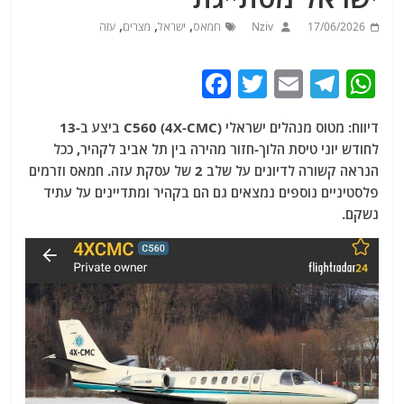
,
,
,
17/06/2026
Nziv
חמאס
ישראל
מצרים
עזה
F
T
E
T
W
a
w
m
el
h
דיווח: מטוס מנהלים ישראלי C560 (4X-CMC) ביצע ב-13
c
itt
ai
e
at
לחודש יוני טיסת הלוך-חזור מהירה בין תל אביב לקהיר, ככל
e
er
l
g
s
הנראה קשורה לדיונים על שלב 2 של עסקת עזה. חמאס וזרמים
b
ra
A
פלסטיניים נוספים נמצאים גם הם בקהיר ומתדיינים על עתיד
נשקם.
o
m
p
o
p
k