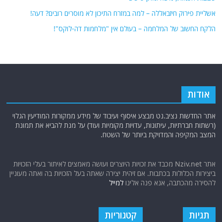
אשליית פירוק חיזבאללה – למה במזרח התיכון לא מוסרים רובים? דעה!
הלקח החשוב של המלחמה – בעולם אין "מלחמות דה-לוקס"!
אודות
אתר החדשות נציב.נט מבצע איסוף ועיבוד של מידע ממקורות המודיעין הגלוי
(רשתות חברתיות, עיתונות, עדויות מקומיות ועוד) על מנת להביא את תמונת
המצב המקיפה והמדויקת ביותר של השטח.
אתר Nziv.net מכבד את זכויות היוצרים ועושה מאמצים לאיתור בעלי הזכויות
ביצירות הכלולות בכתבות. אם זיהית יצירה שאתה בעל הזכויות בה ואתה מעוניין
להסירה מהכתבה, אנא פנה אלינו
למייל
תגיות
קטגוריות