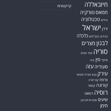
חיזבאללה
קריקטורות
טורקיה
חמאס
טכנולוגיה
טילים
ישראל
ירדן
כלכלה
כורדים
כטב"מים
לבנון
מצרים
סוריה
סחר סמים
סין
סייבר
סיני
עזה
סעודיה
עירק
צבא סוריה חופשי
צרפת
קונייטרה
קורונה
קטאר
רוסיה
רפואה
שיעים
תוכנית הגרעין
תימן