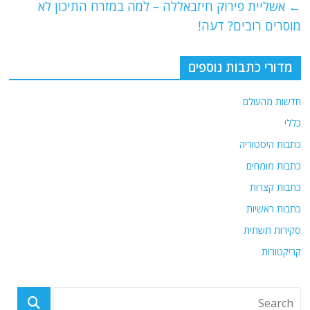
e
er
l
g
s
←
אשליית פירוק חיזבאללה – למה במזרח התיכון לא
b
ra
A
מוסרים רובים? דעה!
o
m
p
o
p
מדורי כתבות נוספים
k
חדשות מהעולם
כללי
כתבות היסטוריה
כתבות מומחים
כתבות קצרות
כתבות ראשיות
סקירות תשתית
קריקטורות