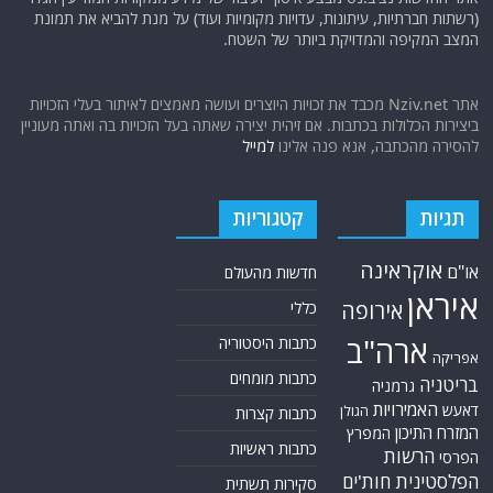
(רשתות חברתיות, עיתונות, עדויות מקומיות ועוד) על מנת להביא את תמונת
המצב המקיפה והמדויקת ביותר של השטח.
אתר Nziv.net מכבד את זכויות היוצרים ועושה מאמצים לאיתור בעלי הזכויות
ביצירות הכלולות בכתבות. אם זיהית יצירה שאתה בעל הזכויות בה ואתה מעוניין
להסירה מהכתבה, אנא פנה אלינו
למייל
תגיות
קטגוריות
אוקראינה
או"ם
חדשות מהעולם
איראן
אירופה
כללי
ארה"ב
כתבות היסטוריה
אפריקה
כתבות מומחים
בריטניה
גרמניה
האמירויות
דאעש
הגולן
כתבות קצרות
המזרח התיכון
המפרץ
כתבות ראשיות
הרשות
הפרסי
הפלסטינית
חות'ים
סקירות תשתית