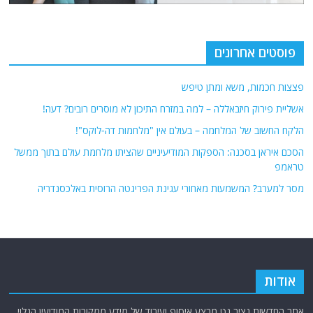
פוסטים אחרונים
פצצות חכמות, משא ומתן טיפש
אשליית פירוק חיזבאללה – למה במזרח התיכון לא מוסרים רובים? דעה!
הלקח החשוב של המלחמה – בעולם אין "מלחמות דה-לוקס"!
הסכם איראן בסכנה: הספקות המודיעיניים שהציתו מלחמת עולם בתוך ממשל
טראמפ
מסר למערב? המשמעות מאחורי עגינת הפריגטה הרוסית באלכסנדריה
אודות
אתר החדשות נציב.נט מבצע איסוף ועיבוד של מידע ממקורות המודיעין הגלוי