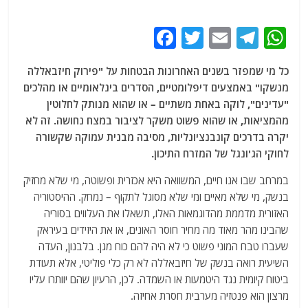
F
T
E
T
W
a
w
m
el
h
כל מי שמפזר בשנים האחרונות הבטחות על "פירוק חיזבאללה
c
itt
ai
e
at
מנשקו" באמצעים דיפלומטיים, הסדרים בינלאומיים או מהלכים
e
er
l
g
s
"עדינים", לוקה באחת משתיים – או שהוא מנותק לחלוטין
b
ra
A
מהמציאות, או שהוא פשוט משקר לציבור במצח נחושה. זה לא
יקרה בדרכים קונבנציונליות, מסיבה מבנית עמוקה שקשורה
o
m
p
לחוקי הג'ונגל של המזרח התיכון.
o
p
במרחב שבו אנו חיים, המשוואה היא אכזרית ופשוטה, מי שלא מחזיק
k
בנשק, מי שלא מאיים ומי שלא מסוגל לתקוף – נמחק. ההיסטוריה
האזורית מדממת מהדוגמאות האלו, תשאלו את העלווים בסוריה
שהבינו מהר מאוד מה מחיר חוסר האונים, או את היזידים בעיראק
שעברו טבח המוני פשוט כי לא היה להם כוח מגן. בלבנון, העדה
השיעית רואה בנשק של חיזבאללה לא רק כלי פוליטי, אלא תעודת
ביטוח קיומית נגד היטמעות או השמדה. לכן, הרעיון שהם יוותרו עליו
מרצון הוא פנטזיה מערבית חסרת אחיזה.