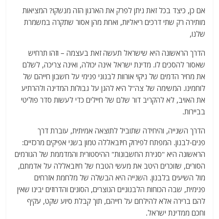
אם כן, כיצד בכל זאת ניתן לפרק את הארגון הזה מנשקו? המציאות
מותירה רק שתי דרכים ריאליות, ואחת מהן אסור שתקרה במשמרת
שלנו,
הדרך הראשונה היא שישראל תעשה זאת בעצמה – וזהו תרחיש
שאסור להסכים לו. מדינת ישראל אינה יכולה, ואינה צריכה, לשלם
את מחיר הדמים של ניקוי אורוות לבנוני פנימי על חשבון חייהם של
לוחמינו. המשימה של צה"ל היא להגן על גבולות המדינה ולהרתיע
את האויב, לא להקריב דור שלם של חיילים כדי לעשות סדר פוליטי
בביירות.
הדרך השנייה, והיחידה שתוביל לתוצאה אמיתית, עוברת דרך
פנים-לבנון. המפתח לפירוק חיזבאללה טמון בשני אפיקים מרכזיים:
הראשונה היא "סגירת החשבונות" ההיסטורית והמדממת של הגורמים
הסורים, שזוכרים היטב את מעשי הטבח של חיזבאללה על אדמתם,
מול השיעים בלבנון. השנייה היא הבשלה של מלחמת אזרחים
פנימית, שבה הכוחות הלבנוניים הנוצרים, הסונים והדרוזים יבינו שאין
להם ברירה אלא להילחם על חייהם, תוך קבלת סיוע שקט, עקיף
וחכם ממדינת ישראל.