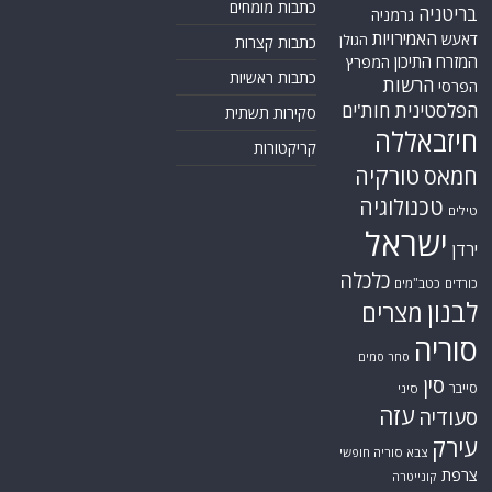
כתבות מומחים
בריטניה
גרמניה
האמירויות
דאעש
הגולן
כתבות קצרות
המזרח התיכון
המפרץ
כתבות ראשיות
הרשות
הפרסי
הפלסטינית
חות'ים
סקירות תשתית
חיזבאללה
קריקטורות
טורקיה
חמאס
טכנולוגיה
טילים
ישראל
ירדן
כלכלה
כורדים
כטב"מים
לבנון
מצרים
סוריה
סחר סמים
סין
סייבר
סיני
עזה
סעודיה
עירק
צבא סוריה חופשי
צרפת
קונייטרה