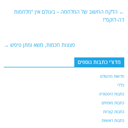
c
itt
ai
e
at
e
er
l
g
s
←
הלקח החשוב של המלחמה – בעולם אין "מלחמות
b
ra
A
דה-לוקס"!
o
m
p
o
p
פצצות חכמות, משא ומתן טיפש
→
k
מדורי כתבות נוספים
חדשות מהעולם
כללי
כתבות היסטוריה
כתבות מומחים
כתבות קצרות
כתבות ראשיות