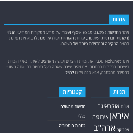
אודות
אתר החדשות נציב.נט מבצע איסוף ועיבוד של מידע ממקורות המודיעין הגלוי
(רשתות חברתיות, עיתונות, עדויות מקומיות ועוד) על מנת להביא את תמונת
המצב המקיפה והמדויקת ביותר של השטח.
אתר Nziv.net מכבד את זכויות היוצרים ועושה מאמצים לאיתור בעלי הזכויות
ביצירות הכלולות בכתבות. אם זיהית יצירה שאתה בעל הזכויות בה ואתה מעוניין
להסירה מהכתבה, אנא פנה אלינו
למייל
תגיות
קטגוריות
אוקראינה
או"ם
חדשות מהעולם
איראן
אירופה
כללי
ארה"ב
כתבות היסטוריה
אפריקה