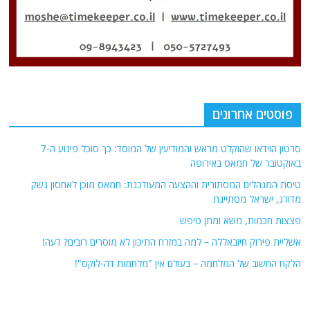
פוסטים אחרונים
סרטון הוידאו שהוקלט מראש והמודיעין של המוסד: כך סוכל פיגוע ה-7
באוקטובר של חמאס באירופה
טיסת המנהלים המסתורית וההצעה המעודכנת: חמאס מוכן לאחסון נשק
מדורג, ישראל מסתייגת
פצצות חכמות, משא ומתן טיפש
אשליית פירוק חיזבאללה – למה במזרח התיכון לא מוסרים רובים? דעה!
הלקח החשוב של המלחמה – בעולם אין "מלחמות דה-לוקס"!