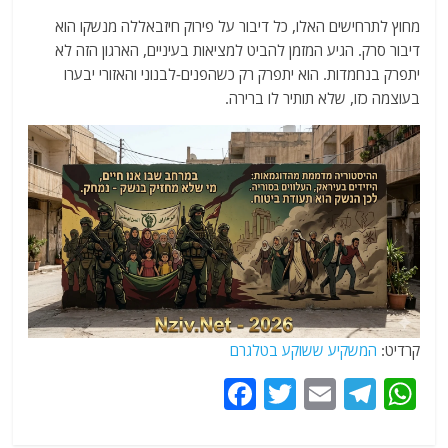
מחוץ לתרחישים האלו, כל דיבור על פירוק חיזבאללה מנשקו הוא
דיבור סרק. הגיע המזמן להביט למציאות בעיניים, הארגון הזה לא
יתפרק בנחמדות. הוא יתפרק רק כשהפנים-לבנוני והאזורי יבערו
בעוצמה כזו, שלא תותיר לו ברירה.
קרדיט:
המשקיע ששוקע בטלגרם
F
T
E
T
W
a
w
m
el
h