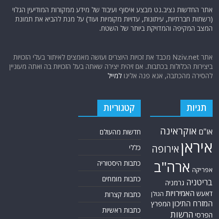
אתר החדשות נציב.נט מבצע איסוף ועיבוד של מידע ממקורות המודיעין הגלוי
(רשתות חברתיות, עיתונות, עדויות מקומיות ועוד) על מנת להביא את תמונת
המצב המקיפה והמדויקת ביותר של השטח.
אתר Nziv.net מכבד את זכויות היוצרים ועושה מאמצים לאיתור בעלי הזכויות
ביצירות הכלולות בכתבות. אם זיהית יצירה שאתה בעל הזכויות בה ואתה מעוניין
להסירה מהכתבה, אנא פנה אלינו
למייל
תגיות
קטגוריות
אוקראינה
או"ם
חדשות מהעולם
איראן
אירופה
כללי
ארה"ב
כתבות היסטוריה
אפריקה
כתבות מומחים
בריטניה
גרמניה
האמירויות
דאעש
הגולן
כתבות קצרות
המזרח התיכון
המפרץ
כתבות ראשיות
הרשות
הפרסי