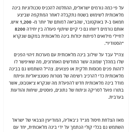
על פי כמה גורמים ישראלים, ההחלטה להכניס טכנולוגיות בינה
מלאכותית לשימוש בשטח נתקבלה לאחר המתקפה שביצע
חמאס ב-7 באוקטובר, שהביאה למותם של יותר מ- 1,200 איש.
אותם גורמים דיווחו גם כי קיים שיתוף פעולה בין יחידה 8200
לחיילי מילואים לפיתוח יכולות בינה מלאכותית במקום שנקרא
"הסטודיו".
צה"ל עבד על שילוב בינה מלאכותית עם מערכות זיהוי הפנים
שלו במהלך שמונה עשר החודשים האחרונים, מה שאיפשר לו
לזהות פנים מכוסות חלקית או פצועים. צה"ל השתמש גם בבינה
מלאכותית כדי להרכיב רשימה של מטרות פוטנציאליות ופיתח
מודל בינה מלאכותית חדש להפעלת מה שנקרא צ'אטבוט, אשר
בתורו פועל לסריקה וניתוח של נתונים, פוסטים, שיחות והודעות
בערבית.
מאז הצלחת חיסול מג"ד ג'באליה, המודיעין הצבאי של ישראל
השתמש גם בכלי קולי הנתמך על ידי בינה מלאכותית, יחד עם