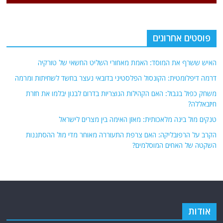
פוסטים אחרונים
האיש ששרף את המוסד: האמת מאחורי השליט החשאי של טורקיה
דרמה דיפלומטית: הקונסול הפלסטיני בדובאי נעצר בחשד לשחיתות ומרמה
משחק כפול בגבול: האם הקהילות הנוצריות בדרום לבנון יבלמו את חזרת
חיזבאללה?
טנקים מול בינה מלאכותית: מאזן האימה בין מצרים לישראל
הקרב על הרפובליקה: האם צרפת התעוררה מאוחר מדי מול ההסתננות
השקטה של האחים המוסלמים?
אודות