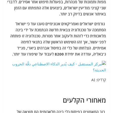
מפות ותמונות של מנהרות, בפעולות חיפוש אחר אסירים. לדברי
שני קציני מודיעין ישראלים, ביצועים אלה התפתחו עם הזמן
באיתור אנשים בדיוק רב יותר.
גורמים ישראלים ואמריקאים אנונימיים טענו עוד כי ישראל
הסתמכה על טכנולוגיה צבאית חדשה הנתמכת על ידי בינה
מלאכותית כדי לזהות ולעקוב אחר מטרות. טכנולוגיה זו פותחה
לפני עשור, אך זהו השימוש הראשון שלה בתנאי לחימה
אמיתיים. הצלחתו של כלי זה בחיסול אברהים ביארי, מג"ד
ג'באליה, עודדה את יחידת 8200 לעבוד על שיפורו עוד יותר.
קרדיט: AI
מאחורי הקלעים
רוב המאמצים בפיתוח כלי בינה מלאכותית הם תוצאה של