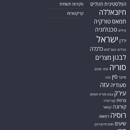
הפלסטינית
חות'ים
סקירות תשתית
חיזבאללה
קריקטורות
טורקיה
חמאס
טכנולוגיה
טילים
ישראל
ירדן
כלכלה
כורדים
כטב"מים
לבנון
מצרים
סוריה
סחר סמים
סין
סייבר
סיני
עזה
סעודיה
עירק
צבא סוריה חופשי
צרפת
קונייטרה
קורונה
קטאר
רוסיה
רפואה
שיעים
תוכנית הגרעין