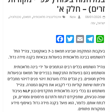
זרים) – חלק א'
,
,
,
08/01/2026
Nziv
אינטליגנציה מלאכותית
חמאס
טכנולוגיה
,
ישראל
עזה
F
T
E
T
W
a
w
m
el
h
בעקבות המתקפה שביצע חמאס ב-7 באוקטובר, צה"ל החל
c
itt
ai
e
at
להשתמש בבינה מלאכותית בפעולות צבאיות בקנה מידה גדול.
e
er
l
g
s
צה"ל השתמש בכלים רבים הנתמכים על ידי בינה מלאכותית
b
ra
A
והשתמש בהם בפעולות התנקשות בבכירים של חמאס ובפעולות
o
m
p
חילוץ חטופים. בין הכלים הללו מערכות זיהוי פנים לזיהוי מחבלים
o
p
ולניתוח שיחות קוליות כדי לקבוע את מיקום המטרה. צה"ל
משתמש גם בכלי בינה מלאכותית מתקדמים כגון NLP (עיבוד
k
שפה טבעית), שתפקידם לנתח ולתרגם פרסומים ומסרים, וכן
לנתח אותם. כלומר, הוא פועל בקנה מידה גדול באיסוף מידע
ממקורות פתוחים.