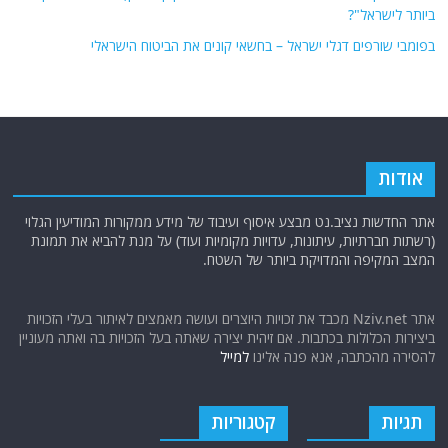
ביותר לישראל"?
בפומבי שורפים דגלי ישראל – בחשאי קונים את הביטוח הישראלי
אודות
אתר החדשות נציב.נט מבצע איסוף ועיבוד של מידע ממקורות המודיעין הגלוי
(רשתות חברתיות, עיתונות, עדויות מקומיות ועוד) על מנת להביא את תמונת
המצב המקיפה והמדויקת ביותר של השטח.
אתר Nziv.net מכבד את זכויות היוצרים ועושה מאמצים לאיתור בעלי הזכויות
ביצירות הכלולות בכתבות. אם זיהית יצירה שאתה בעל הזכויות בה ואתה מעוניין
להסירה מהכתבה, אנא פנה אלינו
למייל
תגיות
קטגוריות