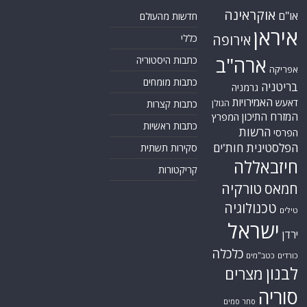
אוקראינה
או"ם
חדשות מהעולם
איראן
אירופה
כללי
ארה"ב
כתבות היסטוריה
אפריקה
כתבות מומחים
בריטניה
גרמניה
האמירויות
דאעש
הגולן
כתבות קצרות
המזרח התיכון
המפרץ
כתבות ראשיות
הרשות
הפרסי
הפלסטינית
חות'ים
סקירות תשתית
חיזבאללה
קריקטורות
טורקיה
חמאס
טכנולוגיה
טילים
ישראל
ירדן
כלכלה
כורדים
כטב"מים
לבנון
מצרים
סוריה
סחר סמים