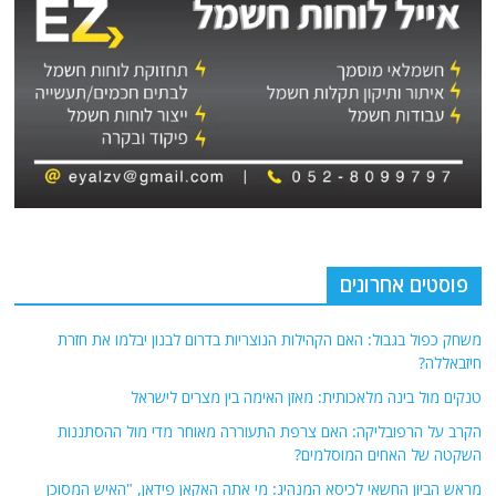
פוסטים אחרונים
משחק כפול בגבול: האם הקהילות הנוצריות בדרום לבנון יבלמו את חזרת
חיזבאללה?
טנקים מול בינה מלאכותית: מאזן האימה בין מצרים לישראל
הקרב על הרפובליקה: האם צרפת התעוררה מאוחר מדי מול ההסתננות
השקטה של האחים המוסלמים?
מראש הביון החשאי לכיסא המנהיג: מי אתה האקאן פידאן, "האיש המסוכן