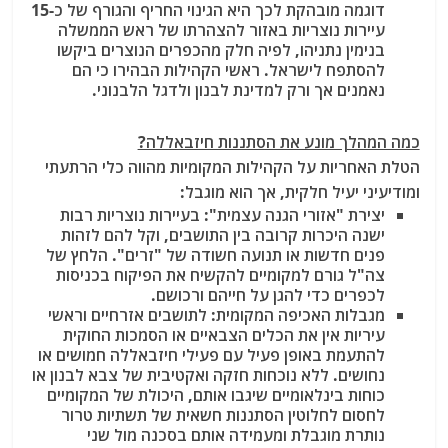
דוגמה מובהקת לכך היא הגינוי החריף והגורף של כ-15
עיירות נוצריות באזור להצהרתו של ראש הממשלה
בנימין נתניהו, לפיה חלק מהכפרים הנוצרים ביקשו
להסתפח לישראל. ראשי הקהילות הבהירו כי הם
נאמנים אך ורק למדינת לבנון ולדגל הלבנוני.
כמה המהלך מונע את הסתננות חיזבאללה?
הטלת האחריות על הקהילות המקומיות מהווה כלי הרתעתי
ומודיעיני יעיל חלקית, אך הוא מוגבל:
יצירת "אזורי הגנה עצמית":
בעיירות נוצריות רבות
ישנה היכרות קרובה בין התושבים, וקל להם לזהות
פנים חדשות או תנועה חשודה של "זרים". הלחץ של
צה"ל גורם למקומיים להקשיח את הפיקוח בכניסות
לכפרים כדי להגן על חייהם ורכושם.
מגבלות האכיפה המקומית:
לתושבים אזרחיים וראשי
עיריות אין את הכלים הצבאיים או הסמכות החוקית
להתעמת באופן פעיל עם פעילי חיזבאללה חמושים או
נחושים. ללא נוכחות חזקה ואקטיבית של צבא לבנון או
כוחות בינלאומיים שיגבו אותם, היכולת של המקומיים
לחסום לחלוטין הסתננות חשאית של תשתיות טרור
נותרת מוגבלת ומעמידה אותם בסכנה מול שני