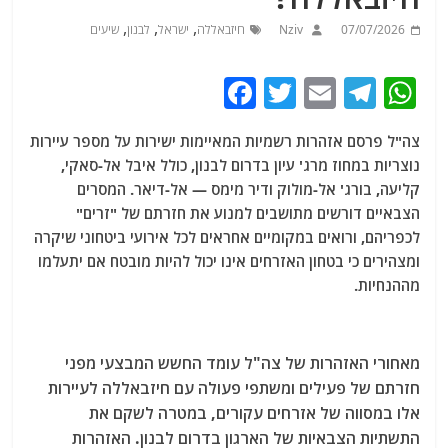
,
,
,
07/07/2026
Nziv
חיזבאללה
ישראל
לבנון
שיעים
F
T
E
T
W
a
w
m
el
h
צ
ה
"ל פר
סם
אזהרות רשמיות המא
י
ימות ישירות על
מס
פר ע
י
ירות
c
itt
ai
e
at
נ
וצ
ריות במ
חוז
מרג
'
ע
יון ב
דרום לב
נון,
כולל איב
ל אל
-סאקי
,
e
er
l
g
s
קלי
עה
, בורג
' אל-
מולוק
וד
יר מימ
ס — אל
-דיא
ר.
המס
רים
b
ra
A
הצ
ב
איים
ד
ורשים
מת
וש
בים למנוע את חז
רת
ם של "
זרים
"
לכ
פריהם
, ורואים ב
מק
ומיים אחראים
ל
כל אירועי
ביטח
וני שיקרה
o
m
p
ומ
צה
ירים כי ב
טח
ון הא
זרח
ים א
ינו
יכול להיות
מוב
טח
אם יתעלמו
o
p
מהה
נחיות
.
k
מאחורי האזהרות של צה"ל עומד החשש המבצעי מפני
חזרתם של פעילים ומשתפי פעולה עם חיזבאללה לעיירות
אלו במסווה של אזרחים עקורים, במטרה לשקם את
התשתיות הצבאיות של הארגון בדרום לבנון. האזהרות