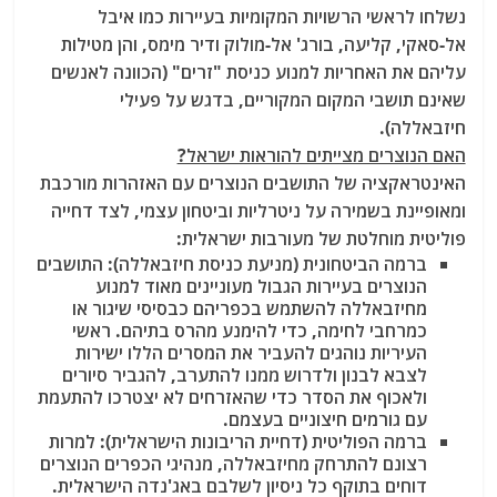
נשלחו לראשי הרשויות המקומיות בעיירות כמו איבל
אל-סאקי, קליעה, בורג' אל-מולוק ודיר מימס, והן מטילות
עליהם את האחריות למנוע כניסת "זרים" (הכוונה לאנשים
שאינם תושבי המקום המקוריים, בדגש על פעילי
חיזבאללה).
האם הנוצרים מצייתים להוראות ישראל?
האינטראקציה של התושבים הנוצרים עם האזהרות מורכבת
ומאופיינת בשמירה על ניטרליות וביטחון עצמי, לצד דחייה
פוליטית מוחלטת של מעורבות ישראלית:
ברמה הביטחונית (מניעת כניסת חיזבאללה):
התושבים
הנוצרים בעיירות הגבול מעוניינים מאוד למנוע
מחיזבאללה להשתמש בכפריהם כבסיסי שיגור או
כמרחבי לחימה, כדי להימנע מהרס בתיהם. ראשי
העיריות נוהגים להעביר את המסרים הללו ישירות
לצבא לבנון ולדרוש ממנו להתערב, להגביר סיורים
ולאכוף את הסדר כדי שהאזרחים לא יצטרכו להתעמת
עם גורמים חיצוניים בעצמם.
ברמה הפוליטית (דחיית הריבונות הישראלית):
למרות
רצונם להתרחק מחיזבאללה, מנהיגי הכפרים הנוצרים
דוחים בתוקף כל ניסיון לשלבם באג'נדה הישראלית.