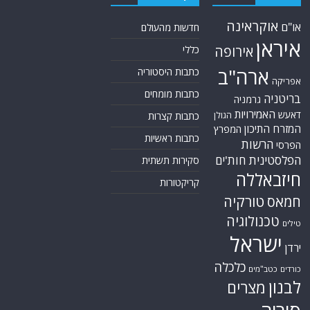
אוקראינה
או"ם
חדשות מהעולם
איראן
אירופה
כללי
ארה"ב
כתבות היסטוריה
אפריקה
כתבות מומחים
בריטניה
גרמניה
האמירויות
דאעש
הגולן
כתבות קצרות
המזרח התיכון
המפרץ
כתבות ראשיות
הרשות
הפרסי
הפלסטינית
חות'ים
סקירות תשתית
חיזבאללה
קריקטורות
טורקיה
חמאס
טכנולוגיה
טילים
ישראל
ירדן
כלכלה
כורדים
כטב"מים
לבנון
מצרים