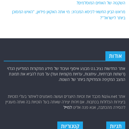
השקטה של האחים המוסלמים?
מראש הביון החשאי לכיסא המנהיג: מי אתה האקאן פידאן, "האיש המסוכן
ביותר לישראל"?
אודות
אתר החדשות נציב.נט מבצע איסוף ועיבוד של מידע ממקורות המודיעין הגלוי
(רשתות חברתיות, עיתונות, עדויות מקומיות ועוד) על מנת להביא את תמונת
המצב המקיפה והמדויקת ביותר של השטח.
אתר Nziv.net מכבד את זכויות היוצרים ועושה מאמצים לאיתור בעלי הזכויות
ביצירות הכלולות בכתבות. אם זיהית יצירה שאתה בעל הזכויות בה ואתה מעוניין
להסירה מהכתבה, אנא פנה אלינו
למייל
תגיות
קטגוריות