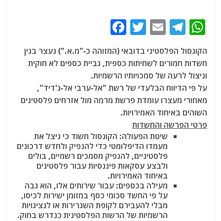
F
T
E
T
W
a
w
m
el
h
הקונסול הפלסטיני בדובאי (המזוהה כ-"מ.א.") נעצר בגין
c
itt
ai
e
at
חשדות חמורים לשחיתות כספית, גביית כספים לא חוקית
e
er
l
g
s
וניצול לרעה של סמכויותיו הרשמיות.
b
ra
A
על פי הדיווח הבלעדי של רשת "אל-ערבי אל-ג'דיד",
מאחורי מעצרו עומדת פרשת מרמה מול אזרחים פלסטינים
o
m
p
השוהים באיחוד האמירויות.
o
p
פרטי הפרשה והחשדות
k
שיטת הפעולה:
הקונסול חשוד כי ניצל את
מעמדו הדיפלומטי כדי להנפיק ולחדש דרכונים
פלסטיניים, להנפיק מסמכים רשמיים, בולים
ולבצע עסקאות פיננסיות עבור פלסטינים
באיחוד האמירויות.
מעילה בכספים:
עבור שירותים אלו, הוא גבה
על פי החשד סכומי כסף במזומן ישירות לכיסו,
מבלי להעבירם לקופת השגרירות או לנציגויות
הרשמיות של הרשות הפלסטינית כנדרש בחוק.