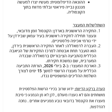
ההונאה הדיפלומטית:
מעשיו יצרו למעשה
מנגנון גבייה פיראטי ובלתי מדווח בתוך
הקונסוליה.
השתלשלות המעצר
החקירה הראשונית בארדן:
הקונסול זומן מדובאי,
ונעצר תחילה לחקירה ראשונית בעיר עמאן שבירדן על
ידי גורמי אכיפה פלסטיניים.
העברה לרמאללה:
לאחר החקירה הראשונית בירדן,
הוא הועבר תחת אבטחה למרכז החקירות של הניאבה
הכללית (התביעה הציבורית) ברמאללה שבגדה
המערבית, שם נמשכת חקירתו.
הארכת המעצר:
ב-2 ביולי 2026, הורתה התביעה
הכללית על מעצרו הרשמי למשך 15 ימים לצורך
השלמת ההליכים המשפטיים נגדו.
הערה ברקע הדיווח:
ידוע שרוב בכירי הרשות הפלסטינית
מושחתים והם לא נעצרו מעולם , לכן לא מן הנמנע כי סיבת
מעצרו את הקונסול בדובאי נובע ממניעים אחרים . נחכה
להדלפות.