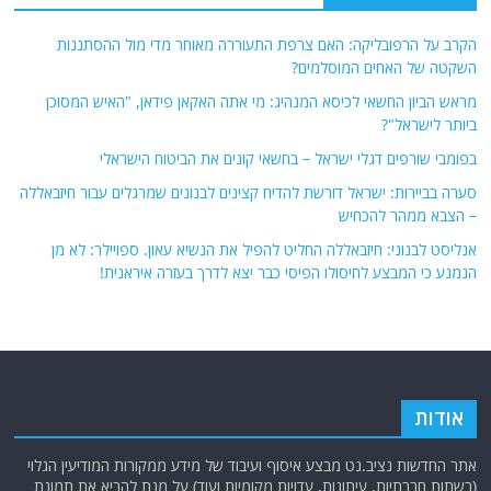
הקרב על הרפובליקה: האם צרפת התעוררה מאוחר מדי מול ההסתננות
השקטה של האחים המוסלמים?
מראש הביון החשאי לכיסא המנהיג: מי אתה האקאן פידאן, "האיש המסוכן
ביותר לישראל"?
בפומבי שורפים דגלי ישראל – בחשאי קונים את הביטוח הישראלי
סערה בביירות: ישראל דורשת להדיח קצינים לבנונים שמרגלים עבור חיזבאללה
– הצבא ממהר להכחיש
אנליסט לבנוני: חיזבאללה החליט להפיל את הנשיא עאון. ספויילר: לא מן
הנמנע כי המבצע לחיסולו הפיסי כבר יצא לדרך בעזרה איראנית!
אודות
אתר החדשות נציב.נט מבצע איסוף ועיבוד של מידע ממקורות המודיעין הגלוי
(רשתות חברתיות, עיתונות, עדויות מקומיות ועוד) על מנת להביא את תמונת