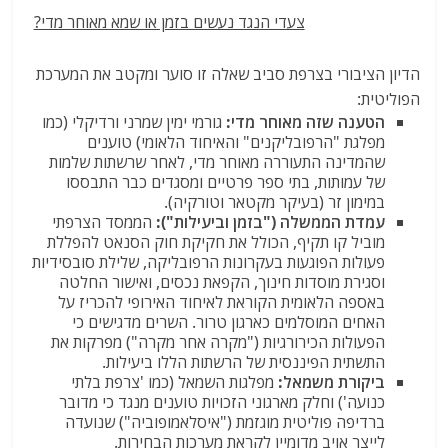
צעדי הנגד נעשים בזמן או שמא מאוחר מדי?
הדיון הציבורי בצרפת סביב שאלה זו סוער ומקטב את המערכת
הפוליטית:
הטענה שזה מאוחר מדי:
גורמי ימין שמרני ורדיקלי (כמו
מפלגת "הרפובליקנים" והאיחוד הלאומי) טוענים
שהמדינה התעוררה מאוחר מדי, לאחר שרשתות שלמות
של עמותות, בתי ספר פרטיים ומסגדים כבר התבססו
במימון זר (בעיקר מקטאר וטורקיה).
עמדת הממשלה ("בזמן וביעילות"):
הממסד הצרפתי
מוביל קו תקיף, הכולל את חקיקת חוק הסנאט להפללת
פעולות הפוגעות בעקרונות הרפובליקה, שלילת סובסידיות
וסגירת מוסדות חינוך, הקפאת נכסים, ואישור החלטה
באספה הלאומית הקוראת לאיחוד האירופי להכריז על
האחים המוסלמים כארגון טרור. השרים מדגישים כי
הפעולות הכירורגיות ("מקרה אחר מקרה") מפרקות את
התשתית הפיננסית של הרשתות הללו ביעילות.
ביקורת משמאל:
מפלגות השמאל (כמו 'צרפת בלתי
כנועה') וחלק מארגוני הזכויות טוענים מנגד כי מדובר
ברדיפה פוליטית מוגזמת ("איסלאמופוביה") שנועדה
לייצר אויב מדומיין לקראת מערכות הבחירות.