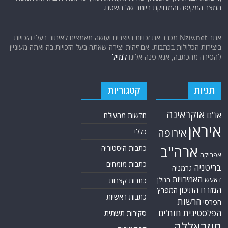
המצב המקיפה והמדויקת ביותר של השטח.
אתר Nziv.net מכבד את זכויות היוצרים ועושה מאמצים לאיתור בעלי הזכויות
ביצירות הכלולות בכתבות. אם זיהית יצירה שאתה בעל הזכויות בה ואתה מעוניין
להסירה מהכתבה, אנא פנה אלינו
למייל
תגיות
קטגוריות
אוקראינה
או"ם
חדשות מהעולם
איראן
אירופה
כללי
ארה"ב
כתבות היסטוריה
אפריקה
כתבות מומחים
בריטניה
גרמניה
האמירויות
דאעש
הגולן
כתבות קצרות
המזרח התיכון
המפרץ
כתבות ראשיות
הרשות
הפרסי
הפלסטינית
חות'ים
סקירות תשתית
חיזבאללה