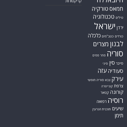
קריקטורות
טורקיה
חמאס
טכנולוגיה
טילים
ישראל
ירדן
כלכלה
כורדים
כטב"מים
לבנון
מצרים
סוריה
סחר סמים
סין
סייבר
סיני
עזה
סעודיה
עירק
צבא סוריה חופשי
צרפת
קונייטרה
קורונה
קטאר
רוסיה
רפואה
שיעים
תוכנית הגרעין
תימן