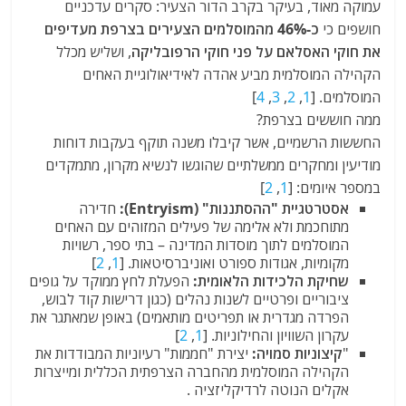
עמוקה מאוד, בעיקר בקרב הדור הצעיר: סקרים עדכניים
חושפים כי
כ-46% מהמוסלמים הצעירים בצרפת מעדיפים
את חוקי האסלאם על פני חוקי הרפובליקה
, ושליש מכלל
הקהילה המוסלמית מביע אהדה לאידיאולוגיית האחים
המוסלמים. [
1
,
2
,
3
,
4
]
ממה חוששים בצרפת?
החששות הרשמיים, אשר קיבלו משנה תוקף בעקבות דוחות
מודיעין ומחקרים ממשלתיים שהוגשו לנשיא מקרון, מתמקדים
במספר איומים: [
1
,
2
]
אסטרטגיית "ההסתננות" (Entryism):
חדירה
מתוחכמת ולא אלימה של פעילים המזוהים עם האחים
המוסלמים לתוך מוסדות המדינה – בתי ספר, רשויות
מקומיות, אגודות ספורט ואוניברסיטאות.
[
1
,
2
]
שחיקת הלכידות הלאומית:
הפעלת לחץ ממוקד על גופים
ציבוריים ופרטיים לשנות נהלים (כגון דרישות קוד לבוש,
הפרדה מגדרית או תפריטים מותאמים) באופן שמאתגר את
עקרון השוויון והחילוניות.
[
1
,
2
]
"
קיצוניות סמויה:
יצירת "חממות" רעיוניות המבודדות את
הקהילה המוסלמית מהחברה הצרפתית הכללית ומייצרות
אקלים הנוטה לרדיקליזציה
.