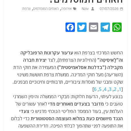
,
,
07/07/2026
Nziv
אירופה
האחים המוסלמים
צרפת
F
T
E
T
W
a
w
m
el
h
c
itt
ai
e
at
e
er
l
g
s
החשש המרכזי בצרפת הוא
ערעור עקרונות הרפובליקה
וה"לָאִיסִיטֶה"
(החילוניות הצרפתית), לצד
יצירת חברה
b
ra
A
מקבילה ("בדלנות אסלאמיסטית")
המעמידה את חוקי הדת
o
m
p
(השריעה) מעל חוקי המדינה. ממשלת צרפת חוששת משינוי
o
p
שקט ומבני של מוסדות ציבוריים, תרבותיים וחינוכיים מבפנים.
]
6
,
5
,
4
,
3
,
2
,
1
[
k
בנוגע לעיתוי, הדעות חלוקות: מבקרי הממשלה והימין השמרני
טוענים כי
מדובר בצעדים מאוחרים מדי
לאחר עשורים של
העלמת עין, בעוד הממסד הפוליטי הנוכחי מדגיש כי
צעדי
הנגד מיושמים כעת במלוא העוצמה הסטטוטורית
כדי לבלום
את התופעה לפני שתהפוך לבלתי הפיכה. חדירת ההשפעה