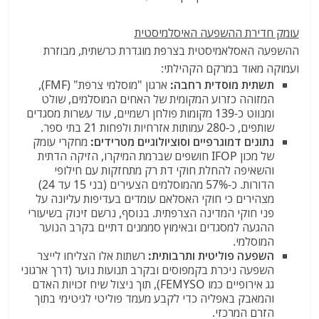
עומק חדירת ההשפעה האיסלמיסטית
ההשפעה האסלאמיסטית בצרפת מוגדרת כרשתית, מבוזרת
ועמוקה מאוד במרקם הקהילתי:
תשתית מוסדית רחבה:
ארגון "מוסלמי צרפת" (FMF),
המזוהה כזרוע המקומית של האחים המוסלמים, שולט
ומנווט כ-139 מקומות פולחן רשמיים, עוד עשרות מסגדים
שותפים, כ-280 עמותות אזרחיות ולפחות 21 בתי ספר.
נתונים דמוגרפיים וסוציולוגיים מטרידים:
מחקרי עומק
של מכון IFOP חושפים שברמת המיקרו, הזיקה הדתית
והשאיפה להחלת חוקי דת רק מתחזקות עם חילופי
הדורות. כ-57% מהמוסלמים הצעירים (בני 15 עד 24)
מצהירים כי חוקי האסלאם עומדים בעדיפות עליונה על
פני חוקי המדינה הצרפתית. בנוסף, נרשם זינוק בשיעורי
ההגעה למסגדים ובאימוץ סממנים דתיים בקרב הנוער
המוסלמי.
השפעה פוליטית ותרבותית:
רשתות אלו הצליחו לייצר
השפעה ניכרת בקמפוסים ובקרב תנועות נוער (דרך ארגוני
גג אירופיים כמו FEMYSO), תוך ניצול שיח זכויות האדם
והמאבק באפליה כדי לקבע מעמד פוליטי לגיטימי בתוך
הזרם המרכזי.