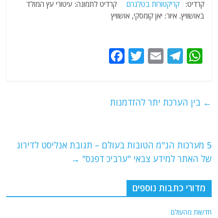
קרדיט:
קריקטורות בטלגרם
קרדיט לתמונה: עיטורי עץ המולד
באושוויץ. איור: יאן קומסקי, אושוויץ
F
T
E
T
W
a
w
m
el
h
c
itt
ai
e
at
e
er
l
g
s
←
בין הערכת יתר להזדמנות
b
ra
A
o
m
p
o
p
5 מערכות הנ"מ הטובות בעולם – תגובת אנליסט לדירוג
של האתר למידע צבאי "ערביכ דפנס"
→
k
מדורי כתבות נוספים
חדשות מהעולם