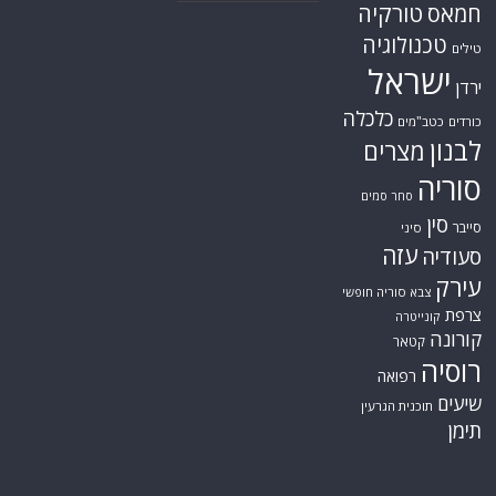
טורקיה
חמאס
טכנולוגיה
טילים
ישראל
ירדן
כלכלה
כורדים
כטב"מים
לבנון
מצרים
סוריה
סחר סמים
סין
סייבר
סיני
עזה
סעודיה
עירק
צבא סוריה חופשי
צרפת
קונייטרה
קורונה
קטאר
רוסיה
רפואה
שיעים
תוכנית הגרעין
תימן