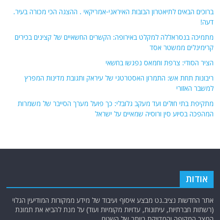
ברוכים הבאים לתיאטרון הבובות האיראני-אמריקאי . ההצגה הכי מכורה בעיר.
דעה!
מתמיכה בנסראללה למקלט באירופה: הקשרים החשאיים של קצינים בכירים
קרימינלים ממשטר אסד
הציר הסודי: צרפת וחמאס נפגשו בחשאי
ריבונות תחת אש: התמרון האסטרטגי של עיראק ותגובת מדינות המפרץ
למשבר האזורי
מתקיפת בתי חולים ועד מעקב גלובלי: כך פועל מערך הסייבר של משמרות
המהפכה בסיוע סין ורוסיה שמאיים על ישראל
אודות
אתר החדשות נציב.נט מבצע איסוף ועיבוד של מידע ממקורות המודיעין הגלוי
(רשתות חברתיות, עיתונות, עדויות מקומיות ועוד) על מנת להביא את תמונת
המצב המקיפה והמדויקת ביותר של השטח.