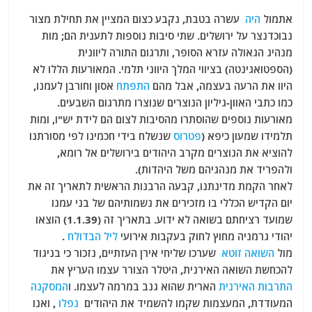
a
w
m
el
h
אתמול
היה
עשרה בטבת, נקבע כצום המציין את תחילת מצור
c
itt
ai
e
at
נבוכדנצר על ירושלים. שתי סיבות נוספות לתענית הם; מות
e
er
l
g
s
מנהיג הגאולה עזרא הסופר, ותרגום התורה ליוונית
b
ra
A
(הספטואגינטה) בציווי המלך היווני תלמי. המאורעות הללו לא
היוו את הרעה בעצמה, אבל מהם
התפתח
אסון וחורבן לעמנו,
o
m
p
כמו כתבי האוון-גיליון הנוצרים שנוצרו מתרגום השבעים.
o
p
מאורעות נוספים שהוסתרו מהסיבות לצום הם לידת יש"ו, ומות
k
תלמידו שמעון כיפא (
פטרוס
שנשלח בידי חכמינו לפי מסורתנו
להוציא את הנוצרים מקרב היהודים בירושלים אל רומא,
ולהפריד את מנהגיהם משל היהדות).
לאחר הקמת מדינתנו, קבעה הרבנות הראשית לתאריך זה את
יום הקדיש הכללי בו מזכירים את נשמותיהם של בני עמנו
שמועד רציחתם בשואה לא ידוע. בתאריך זה (1.1.39) הוצאו
יהודי גרמניה מחוץ לחוק בעקבות אירועי
ליל הבדולח
.
מול
השואה זוטא
שערכו שליחי אירן העזתיים, נזכור כי בניגוד
להכחשת השואה האירנית, היטלר הצורר עצמו העריץ את
התרבות האירנית
הארית שהוא גנב במרמה לעצמו. ו
המסקנה
המעודדת, המעצמות שקמו להשמיד את היהודים
נפלו
, ואנו