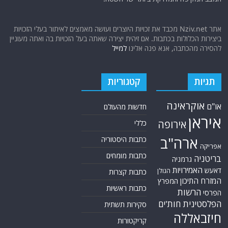
אתר Nziv.net מכבד את זכויות היוצרים ועושה מאמצים לאיתור בעלי הזכויות
ביצירות הכלולות בכתבות. אם זיהית יצירה שאתה בעל הזכויות בה ואתה מעוניין
להסירה מהכתבה, אנא פנה אלינו
למייל
תגיות
קטגוריות
אוקראינה
או"ם
חדשות מהעולם
איראן
אירופה
כללי
ארה"ב
כתבות היסטוריה
אפריקה
כתבות מומחים
בריטניה
גרמניה
האמירויות
דאעש
הגולן
כתבות קצרות
המזרח התיכון
המפרץ
כתבות ראשיות
הרשות
הפרסי
הפלסטינית
חות'ים
סקירות תשתית
חיזבאללה
קריקטורות