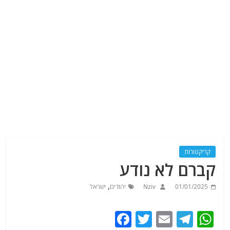
קריקטורות
קברם לא נודע
,
01/01/2025
Nziv
יהודים
ישראל
F
T
E
T
W