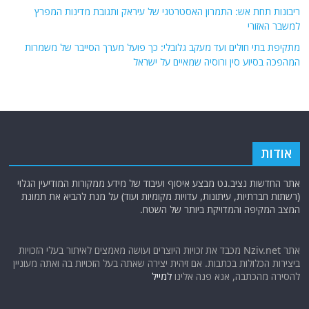
ריבונות תחת אש: התמרון האסטרטגי של עיראק ותגובת מדינות המפרץ
למשבר האזורי
מתקיפת בתי חולים ועד מעקב גלובלי: כך פועל מערך הסייבר של משמרות
המהפכה בסיוע סין ורוסיה שמאיים על ישראל
אודות
אתר החדשות נציב.נט מבצע איסוף ועיבוד של מידע ממקורות המודיעין הגלוי
(רשתות חברתיות, עיתונות, עדויות מקומיות ועוד) על מנת להביא את תמונת
המצב המקיפה והמדויקת ביותר של השטח.
אתר Nziv.net מכבד את זכויות היוצרים ועושה מאמצים לאיתור בעלי הזכויות
ביצירות הכלולות בכתבות. אם זיהית יצירה שאתה בעל הזכויות בה ואתה מעוניין
להסירה מהכתבה, אנא פנה אלינו
למייל