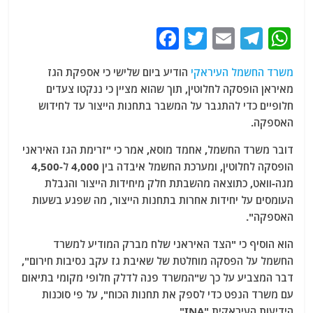
F
T
E
T
W
a
w
m
el
h
משרד החשמל העיראקי
הודיע ​​ביום שלישי כי אספקת הגז
c
itt
ai
e
at
מאיראן הופסקה לחלוטין, תוך שהוא מציין כי ננקטו צעדים
e
er
l
g
s
חלופיים כדי להתגבר על המשבר בתחנות הייצור עד לחידוש
b
ra
A
האספקה.
o
m
p
דובר משרד החשמל, אחמד מוסא, אמר כי "זרימת הגז האיראני
o
p
הופסקה לחלוטין, ומערכת החשמל איבדה בין 4,000 ל-4,500
מגה-וואט, כתוצאה מהשבתת חלק מיחידות הייצור והגבלת
k
העומסים על יחידות אחרות בתחנות הייצור, מה שפגע בשעות
האספקה".
הוא הוסיף כי "הצד האיראני שלח מברק המודיע למשרד
החשמל על הפסקה מוחלטת של שאיבת גז עקב נסיבות חירום",
דבר המצביע על כך ש"המשרד פנה לדלק חלופי מקומי בתיאום
עם משרד הנפט כדי לספק את תחנות הכוח", על פי סוכנות
הידיעות העיראקית "INA".