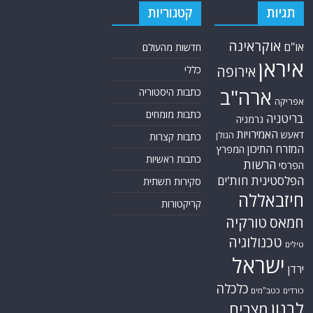
תגיות
קטגוריות
אוקראינה
או"ם
חדשות מהעולם
איראן
אירופה
כללי
ארה"ב
כתבות היסטוריה
אפריקה
כתבות מומחים
בריטניה
גרמניה
האמירויות
דאעש
הגולן
כתבות קצרות
המזרח התיכון
המפרץ
כתבות ראשיות
הרשות
הפרסי
הפלסטינית
חות'ים
סקירות תשתית
חיזבאללה
קריקטורות
טורקיה
חמאס
טכנולוגיה
טילים
ישראל
ירדן
כלכלה
כורדים
כטב"מים
לבנון
מצרים