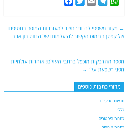
F
T
E
T
W
a
w
m
el
h
c
itt
ai
e
at
e
er
l
g
s
←
מקור משפטי לבנוני: חשד למעורבות המוסד בחטיפתו
b
ra
A
של קפטן בדימוס הקשור להיעלמותו של הנווט רון ארד
o
m
p
o
p
מספר ההדבקות מוכפל ברחבי העולם: אזהרות עולמיות
k
מפני "שפעת-על"
→
מדורי כתבות נוספים
חדשות מהעולם
כללי
כתבות היסטוריה
כתבות מומחים