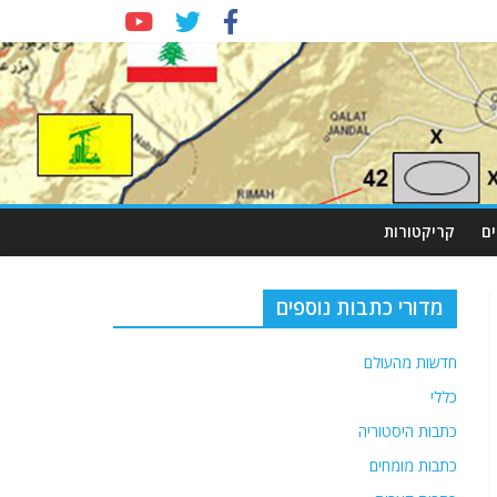
ם
קריקטורות
מדורי כתבות נוספים
חדשות מהעולם
כללי
כתבות היסטוריה
כתבות מומחים