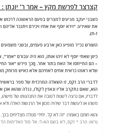
a
w
m
el
h
קצרצר לפרשת מקץ – אמר ר' יונתן : 
c
itt
ai
e
at
e
er
l
g
s
כשבני יעקב מגיעים למצרים בפעם הראשונה לרכוש א
A
ra
b
את שאירע: "וירא יוסף את אחיו ויכירם ויתנכר אליהם 
ז-ח).
o
m
p
השורש נכ"ר מופיע כאן ארבע פעמים, ובשני משמעים מ
o
p
k
כיוון שאחי יוסף לא זיהו אותו, הוא היה עבורם "אחֵר
– הם התייחסו אל האח בתור אחר. [וכך פירש "אור החיים" א
שלא ראוהו כראית אחים לאחיהם אלא כאיש מרוחק מה
לדברי הרב זקס, זו השאלה המרכזית של ספר בראשית 
הוא, שאם נתקרב אליו ונאזין לקולו, נגלה שהוא אכן אח,
לדבריו, אם נרצה לשנות לטובה את התנהגותו של מישהו, יהי
משהו או לעשות דבר שיהיה מכוון אל הרגשות האלה ולא א
והוא חותם באומרו: "זה לא קל. יחידי סגולה מצליחים בכך.
(ראו: הרב י' זקס, לא בשם הא-ל: אל מול האלימות הדתית, עמ' 160-159; רעיונות משני-חיי