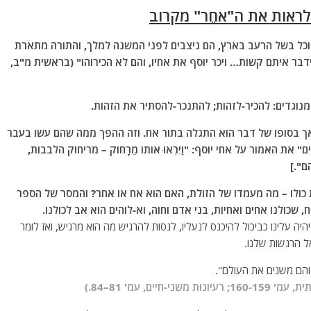
לראות את ה"אחֵר" מקרוב
וכל בשל הרעב בארץ, הם ניצבים לפני המשנה למלך, והתורה מתארת
וידבר איתם קשות… ויכר יוסף את אחיו, והם לא הכירוהו" (בראשית מ"ב,
נוגדים: להכיר-לזהות; להתנכר-להסתיר את הזהות.
", אך בסופו של דבר הוא התגלה בתור אח. וזה ההפך ממה שהם עשו בעבר
ת האמור על אחי יוסף: "וַיִּרְאוּ אוֹתוֹ מֵרָחוֹק – מריחוק הלבבות,
ם".]
כולו – מה מעמדו של הזולת, האם הוא אח או אחר? והמסר של הספר
 שכולנו אחים ואחיות, בני אדם וחוה, וא-לוהים הוא אב לכולנו.
ה עלינו כביכול להיכנס לנעליו, לנסות להרגיש מה הוא מרגיש, ואז לומר
ל הרגשות שלנו.
 והם משנים את העולם".
ם, עמ' 81–84.)