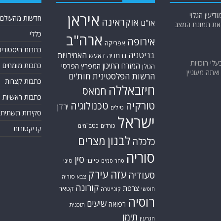
יעין הגלוי
איראן
חדשות מהעולם
אוקראינה
או"ם
א את תמונת המצב
כללי
ארה"ב
אירופה
אפריקה
כתבות היסטוריה
בריטניה
האמירויות
גרמניה
דאעש
בעלי הזכויות
המזרח התיכון
כתבות מומחים
המפרץ הפרסי
הגולן
אתה מעוניין
הרשות הפלסטינית
חות'ים
כתבות קצרות
חיזבאללה
חמאס
כתבות ראשיות
טורקיה
טכנולוגיה
ירדן
טילים
סקירות תשתית
ישראל
כורדים
כטב"מים
קריקטורות
לבנון
מצרים
כלכלה
סוריה
סין
סייבר
סיני
סחר סמים
עזה
עירק
סעודיה
צבא סוריה
קורונה
צרפת
קטאר
חופשי
קונייטרה
רוסיה
שיעים
רפואה
תוכנית
תימן
הגרעין