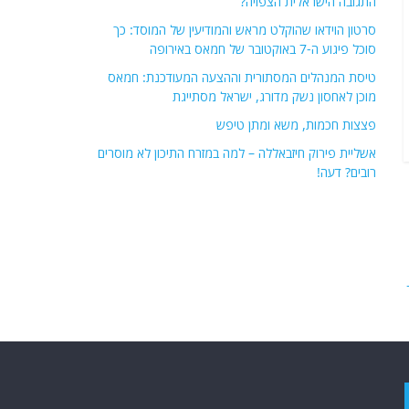
התגובה הישראלית הצפויה?
סרטון הוידאו שהוקלט מראש והמודיעין של המוסד: כך
סוכל פיגוע ה-7 באוקטובר של חמאס באירופה
טיסת המנהלים המסתורית וההצעה המעודכנת: חמאס
מוכן לאחסון נשק מדורג, ישראל מסתייגת
פצצות חכמות, משא ומתן טיפש
אשליית פירוק חיזבאללה – למה במזרח התיכון לא מוסרים
רובים? דעה!