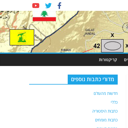
ם
קריקטורות
מדורי כתבות נוספים
חדשות מהעולם
כללי
כתבות היסטוריה
כתבות מומחים