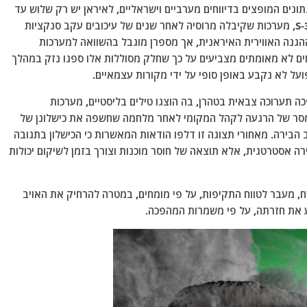
נתונים המופצים בדיווחים מערביים וישראליים, לאיראן יש רק שלוש עד
ארבע סוללות של מערכת ההגנה האווירית הרוסית S-300, מערכות שקיבלה מרוסיה לאחר שנים של עיכובים עקב סנקציות
הגנה האווירית האיראנית, אך מספרן מוגבל בהשוואה למערכות
ים לא מאומתים מצביעים על כך שחלק מסוללות אלו ספגו נזק במהלך
ל לא נקבע באופן סופי על ידי מקורות עצמאיים.
תערוכה צבאית בטהרן, בה הוצגו טילים בליסטיים, מערכות
 מסר של הרגעה לקהל המקומי לאחר מלחמה שחשפה את כישלונן של
הבירה. מאחורי תצוגה זו דלפו הודאות המאשרות כי הכישלון בתגובה
 איראנים בקיץ 2014 לא היה בחירה אסטרטגית, אלא תוצאה של חוסר מוכנות וצורך בזמן לשיקום יכולות
, מעבר לטווח התקיפות, על פי מומחים, במטרה להרחיק את האויב
 את חזרתה, על פי משמרות המהפכה.