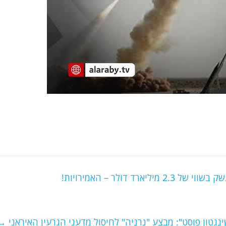
 דולר – האמירויות!
ינגטון פוסט": מבצע "נרניה" לחיסול מדעני הגרעין האיראני
→