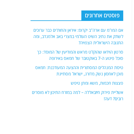
פוסטים אחרונים
אם המו"מ עם ארה"ב יקרוס: איראן והחות'ים כבר ערוכים
לשתק את נתיב השיט העולמי במצרי באב אלמנדב, ומה
התגובה הישראלית הצפויה?
סרטון הוידאו שהוקלט מראש והמודיעין של המוסד: כך
סוכל פיגוע ה-7 באוקטובר של חמאס באירופה
טיסת המנהלים המסתורית וההצעה המעודכנת: חמאס
מוכן לאחסון נשק מדורג, ישראל מסתייגת
פצצות חכמות, משא ומתן טיפש
אשליית פירוק חיזבאללה – למה במזרח התיכון לא מוסרים
רובים? דעה!