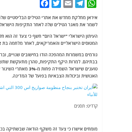
F
T
E
T
W
a
w
m
el
h
איראן מחלקת מחדש את אתרי הטילים הבליסטיים שלה 
c
itt
ai
e
at
לשמר את מאגר הטילים שלה לאחר התקיפות הישראליו
e
er
l
g
s
העיתון הישראלי "ישראל היום" חשף כי צעד זה הוא 
b
ra
A
המטוסים הישראליים והאמריקאים, לאחר מלחמה בת 12 ימים שחשפה פגמים משמעותיים במערכת הטילים האיראנית.
o
m
p
גורמים במשמרות המהפכה הודו בחישובים שגויים, וברא
o
p
בבתיהם. למרות היקף התקיפות, טהרן מתעקשת שתשת
k
טוענים שישראל השמידה
האנושית וביכולות הצבאיות בפועל של המדינה.
קרדיט: תסנים