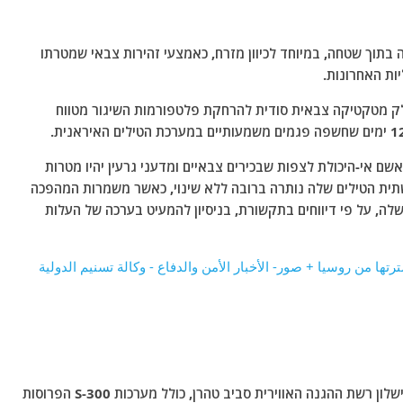
בתוך שטחה, במיוחד לכיוון מזרח, כאמצעי זהירות צבאי שמטרתו
ת האחרונות.
חלק מטקטיקה צבאית סודית להרחקת פלטפורמות השיגור מטווח
שם אי-היכולת לצפות שבכירים צבאיים ומדעני גרעין יהיו מטרות
ית הטילים שלה נותרה ברובה ללא שינוי, כאשר משמרות המהפכה
 פחות מ-3% מאתרי השיגור שלה, על פי דיווחים בתקשורת, בניסיון להמעיט בערכה של העלות
מומחים אישרו כי צעד זה משקף הודאה שבשתיקה בכישלון רשת ההגנה האווירית סביב טהרן, כולל מערכות S-300 הפרוסות