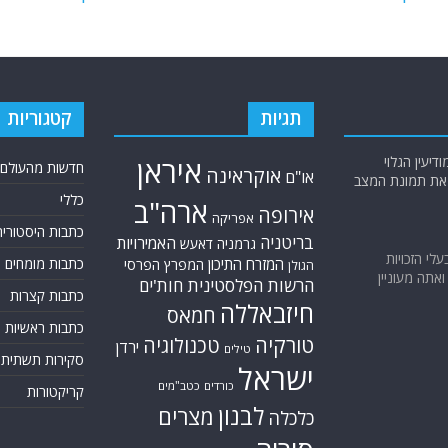
תגיות
קטגוריות
יעין הגלוי
איראן
חדשות מהעולם
אוקראינה
או"ם
א את תמונת המצב
כללי
ארה"ב
אירופה
אפריקה
כתבות היסטוריה
בריטניה
האמירויות
גרמניה
דאעש
בעלי הזכויות
המזרח התיכון
כתבות מומחים
המפרץ הפרסי
הגולן
אתה מעוניין
הרשות הפלסטינית
חות'ים
כתבות קצרות
חיזבאללה
חמאס
כתבות ראשיות
טורקיה
טכנולוגיה
ירדן
טילים
סקירות תשתית
ישראל
כורדים
כטב"מים
קריקטורות
לבנון
מצרים
כלכלה