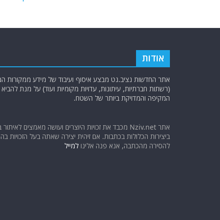
o
p
k
אודות
אתר החדשות נציב.נט מבצע איסוף ועיבוד של מידע ממקורות המוד
(רשתות חברתיות, עיתונות, עדויות מקומיות ועוד) על מנת להבי
המקיפה והמדויקת ביותר של השטח.
אתר Nziv.net מכבד את זכויות היוצרים ועושה מאמצים לאיתור 
ביצירות הכלולות בכתבות. אם זיהית יצירה שאתה בעל הזכויות בה ו
להסירה מהכתבה, אנא פנה אלינו
למייל