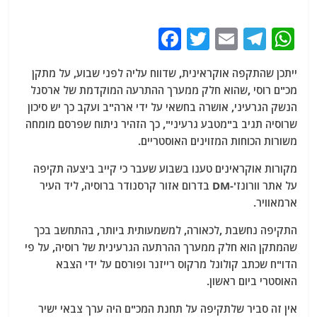
F
T
E
T
W
a
w
m
el
h
ייתכן שהתקפה אוקראינית, שדווח עליה לפני שבוע, על מתקן
c
itt
ai
e
at
מכ"ם רוסי ,שהוא חלק ממערך ההתרעה המוקדמת של ארסנל
e
er
l
g
s
הנשק הגרעיני, אושרה בחשאי על ידי ארה"ב ועקב כך יש סיכון
b
ra
A
שרוסיה תגיב ב"מטבע גרעיני", כך הזהיר ניתוח שפרסם מומחה
משורות הכוחות המזוינים האוסטריים.
o
m
p
o
p
מקורות אוקראינים טענו בשבוע שעבר כי קייב ביצעה תקיפה
על אתר וורונז'-DM בדרום אזור קרסנודר ברוסיה, ליד העיר
k
ארמאוויר.
התקיפה נחשבת ,לכאורה, למשמעותית ביותר, בהתחשב בכך
שהמתקן הוא חלק ממערך ההרתעה הגרעינית של רוסיה, על פי
הדו"ח שכתב קולונל מרקוס רייזנר ופורסם על ידי הצבא
האוסטרי ביום ראשון.
אין זה סביר שלתקיפה על תחנת המכ"ם היה ערך צבאי ישיר