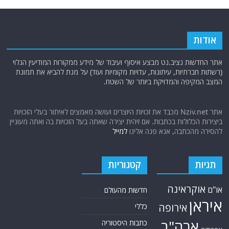
אודות
אתר החדשות נציב.נט מבצע איסוף ועיבוד של מידע ממקורות המודיעין הגלוי
(רשתות חברתיות, עיתונות, עדויות מקומיות ועוד) על מנת להביא את תמונת
המצב המקיפה והמדויקת ביותר של השטח.
אתר Nziv.net מכבד את זכויות היוצרים ועושה מאמצים לאיתור בעלי הזכויות
ביצירות הכלולות בכתבות. אם זיהית יצירה שאתה בעל הזכויות בה ואתה מעוניין
להסירה מהכתבה, אנא פנה אלינו
למייל
תגיות
קטגוריות
אוקראינה
או"ם
חדשות מהעולם
איראן
אירופה
כללי
ארה"ב
כתבות היסטוריה