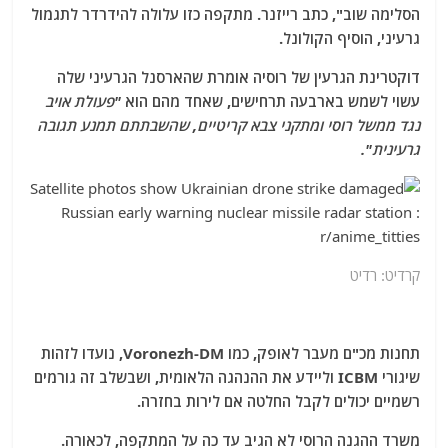
הסלימה שוב", כתב רייזנר. מתקפה כזו עלולה להידרדר לתגמול
גרעיני, הוסיף הקולונל.
דוקטרינת הגרעין של רוסיה אומרת שהארסנל הגרעיני שלה
עשוי לשמש בארבעה תרחישים, שאחד מהם הוא
"פעולת אויב
נגד ממשל רוסי ומתקני צבא קריטיים, שהשבתתם תמנע תגובה
גרעינית".
קרדיט: רדיט
תחנות מכ"ם מעבר לאופק, כמו Voronezh-DM, נועדו לזהות
שיגורי ICBM וליידע את ההנהגה הלאומית, ושבשלב זה גורמים
רשמיים יכולים לקבל החלטה אם לירות בחזרה.
משרד ההגנה הרוסי לא הגיב עד כה על המתקפה, לכאורה.