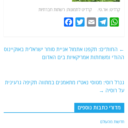
קרדיט: אר.טי. קרדיט לתמונות: רשתות חברתיות
F
T
E
T
W
a
w
m
el
h
c
itt
ai
e
at
e
er
l
g
s
←
החות'ים: תקפנו אתמול אניית סוחר ישראלית באוקיינוס
b
ra
A
ההודי ומשחתות אמריקאיות בים האדום
o
m
p
o
p
גנרל רוסי: מטוסי נאט"ו מתאמנים במתווה תקיפה גרעינית
k
על רוסיה
→
מדורי כתבות נוספים
חדשות מהעולם