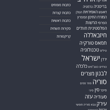
אפריקה
כתבות מומחים
בריטניה
גרמניה
האמירויות
דאעש
הגולן
כתבות קצרות
המזרח התיכון
המפרץ
כתבות ראשיות
הרשות
הפרסי
הפלסטינית
חות'ים
סקירות תשתית
חיזבאללה
קריקטורות
טורקיה
חמאס
טכנולוגיה
טילים
ישראל
ירדן
כלכלה
כורדים
כטב"מים
לבנון
מצרים
סוריה
סחר סמים
סין
סייבר
סיני
עזה
סעודיה
עירק
צבא סוריה חופשי
צרפת
קונייטרה