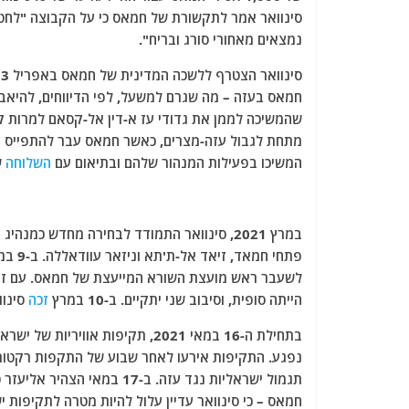
סינוואר אמר לתקשורת של חמאס כי על הקבוצה "לחטוף 
נמצאים מאחורי סורג ובריח".
חמאס בעזה – מה שגרם למשעל, לפי הדיווחים, להיאבק
מתחת לגבול עזה-מצרים, כאשר חמאס עבר להתפייס עם
המשיכו בפעילות המנהור שלהם ובתיאום עם
השלוחה
של
במרץ 2021, סינוואר התמודד לבחירה מחדש כמ
פתחי 
לשעבר ראש מועצת השורא המייעצת של חמאס. עם זא
הייתה סופית, וסיבוב שני יתקיים. ב-10 במרץ
זכה
סינוו
בתחילת ה-16 במאי 2021, תקיפות א
נפגע. התקיפות אירעו לאחר שבוע של התקפות רקטות
תגמול ישראליות נגד עזה. ב-
חמאס – כי סינוואר עדיין עלול להיות מטרה לתקיפות יש