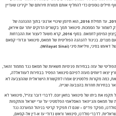
חיילים נוספים כדי להחליף אותם תמורת חירותם של יקירינו שעדיין
סינוואר הצטרף ללשכה המדינית של חמאס באפריל 2013. עד תחילת 2016, הוא תיזמן שינויי ארגוני בתוך ההנהגה של
 לשמור על הסמכות. סינוואר תמך בקשרים הדוקים יותר עם איראן,
שהמשיכה לממן את גדודי עז א-דין אל-קסאם למרות קיצוץ המימון לחמאס. בסוף 2016, קרא משעל לעצור את ההברחות
 מצרים. בניגוד להנהגה הפוליטית של חמאס, סינוואר וגדודי קסאם
 דאעש בסיני, וויליאת סיני (Wilayat Sinai).
נהיג הפוליטי של עזה בבחירות פנימיות חשאיות של חמאס נגד מחמוד זהאר,
חמאד, זיאד אל-ת'תא וניזאר עוודאללה. ב-9 במרץ יצאו דיווחים מעזה לפיהם סינוואר הפסיד בבחירות לעוודאללה,
ת, כמה מקורות פלסטינים אמרו לתקשורת הישראלית שההצבעה לא
אר בבחירות חוזרות בהצבעה שנייה.
וויריות של ישראל תקפו את ביתו של סינוואר בחאן יונס. לדברי דובר צה"ל, סינוואר לא
 של חמאס והג'יהאד האסלאמי הפלסטיני על ערי ישראל והתקפות
17 במאי הצהיר אליעזר טולדנו, מפקד פד"ם – שגם לו תפקיד קריטי בניהול המערכה נגד
ראליות. לדברי טולדנו, סינוואר וראש גדודי עז א-דין אל-קסאם,