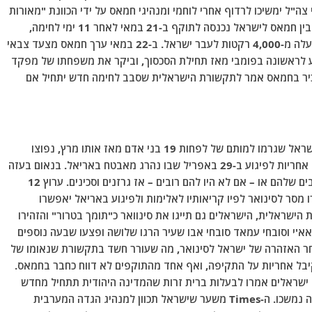
צה"ל ימשיכו לרדוף אחרי לוחמי ומנהיגי חמאס על ידי הכוונת "מאורות
התת-קרקעיים שלהם עד תום הלחימה". הפסקת האש בין חמאס לישראל נכנסה לתוקף ב-21 במאי לאחר 11 ימי לחימה,
במהלכם שיגרו חמאס והג'האד האסלאמי בפלסטין למעלה מ-4,000 רקטות לעבר ישראל. ב-22 במאי ערך חמאס מצעד צבאי
פיע לראשונה בפומבי מאז תחילת הסכסוך, וביקר את משפחתו של מפקד
ר בחמאס אמר לתקשורת הישראלית שסבב ​​לחימה חדש יתחיל אם
בתחילת מאי 2022, בעקבות שורה של פיגועי טרור בישראל שגרמו למותם של לפחות 19 בני אדם מאז אותו מרץ, נפוצו
שמועות שישראל תכוון ספציפית לסינואר. חמאס קיבל אחריות לפיגוע ב-29 באפריל שבו נהרג מאבטח באריאל. בנאום בעזה
ב-30 באפריל, קרא סינוואר לפלסטינים להכין את הרובים שלהם או – אם לא היו להם רובים – אז גרזנים וסכינים. ערוץ 12
רו מסר לסינואר לפיו קריאותיו לאלימות ולפיגוע באריאל יאפשרו
ישראלית, הישראלים גם תייגו את סינוואר כ"תומך בטרור" והזהירו
סעד אל-ריפאא'י וסובחי עמאד סובחי אבו שעיר הרגו שלושה ופצעו שבעה נוספים
חר האזהרה של ישראל לסינואר, מה שעורר חשד בתקשורת שנאומו של
קיבל אחריות על התקיפה, ואף אחד מהתוקפים לא דווח כחבר בחמאס.
ה-Times בלונדון כי פקידים ישראלים אמרו לבעלות ברית זרות שהמדינה היהודית תתחיל מחדש
הרג ממוקד של מנהיגי חמאס בחו"ל אם התקפות כאלה נמשכו. ה-Times משער שישראל תכוון למנהיג הגדה המערבית