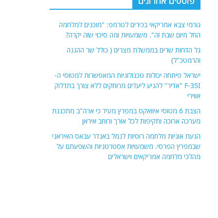
פוסטים אחרונים
גורמי צבא אמריקאי בכירים לטרמפ: "מוכנים למלחמה
החל מיום שבת זה". משמעויות ומה סיכוי שזה יקרה?
גל הדחות שרים בממשלת מצרים ( כולל שר ההגנה
והרמטכ"ל)
ישראל פיתחה יכולות טכנולוגיות המאפשרות למטוסי ה-
F-35I "אדיר" להגיע ליעדים מרוחקים ללא צורך בתדלוק
אווירי
הצבת 6 מטוסי איוואקס במפרץ מעיד כי ארה"ב מתכננת
מערכה ארוכה ותקיפות לכל אורך ורוחב איראן
הגעת אוניות מלחמה רוסיות לנמל באנדר עבאס האיראני
שבמפרץ הפרסי. משמעויות אסטרטגיות והשפעתם על
מהלכי מלחמה אמריקאים וישראלים