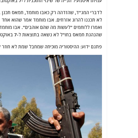
עמיתו איסמעיל הנייה של שינוי התוכנית ל-7 באוקטובר ברגע האחרון והזמנת תגמול ישראלי הרסני.
לדברי המג"ד, שהזדהה רק כאבו מוחמד, חמאס תכנן במ
ואמרו ללוחמים "לעשות מה שהם אוהבים". אבו מוחמד 
שהנהגת חמאס בחו"ל לא נשאה בתוצאות ל-7 באוקטובר כמו תושבי עזה.
פתגם ידוע: ההיסטוריה מוכיחה שמחבל שמת לא חוזר ל