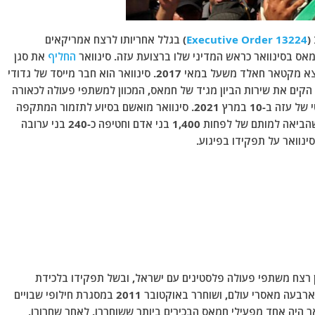
(
Executive Order 13224
) בגלל אחריותו לרצח אמריקאים
אס בסינוואר כראש המדיני שלו ברצועת עזה. סינוואר
החליף
את סגן
מנהיג חמאס איסמעיל הנייה, שהחליף את המנהיג היוצא מקטאר חאלד משעל במאי 2017. סינוואר הוא חבר מייסד של גדודי
הקים את שירות הביון מג'ד של חמאס, המכוון למשתפי פעולה לכאורה
עם ישראל. סינוואר זכה להיבחר מחדש כמנהיג הפוליטי של עזה ב-10 במרץ 2021. סינוואר מואשם בסיוע לתזמור המתקפה
הנרחבת של חמאס על ישראל ב-7 באוקטובר 2023, שהביאה למותם של לפחות 1,400 בני אדם וחטיפה כ-240 בני ערובה
ינוואר על תפקידו בפיגוע.
 נעצר על ידי הרשויות הישראליות ב-1988 בגין רצח משתפי פעולה פלסטינים עם ישראל, ובשל תפקידו בלכידת
ורציחתם של שני חיילים ישראלים. הוא נידון ב-1989 לארבעה מאסרי עולם, ושוחרר באוקטובר 2011 במסגרת חילופי שבויים
סינוואר היה אחד מפעילי חמאס הבכירים ביותר ששוחררו. לאחר שחרורו,