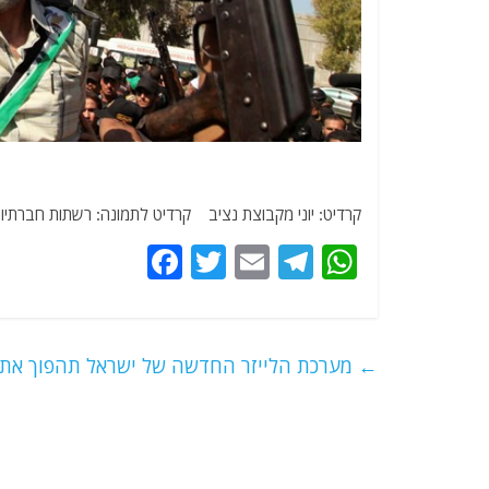
קרדיט: יוני מקבוצת נציב קרדיט לתמונה: רשתות חברתיו
F
T
E
T
W
a
w
m
el
h
c
itt
ai
e
at
e
er
l
g
s
←
מערכת הלייזר החדשה של ישראל תהפוך את ה
b
ra
A
o
m
p
o
p