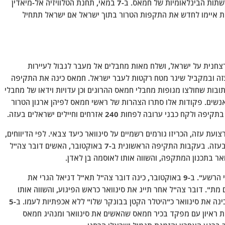
סאלח אל-ערורי וזאהר ג'בארין, האחראים על מימון הרשתות הבינלאומיות של חמאס. ב-7 במאי, תחנת הטלוויזיה אל-מיאדין
ות איימו לחדש את התקפות הטרור בתוך ישראל אם ישראל תתחיל
 המונית ורצחנית על ישראל, ושלח מאות מחבלים אל מעבר לגבול לעיירות
ראלים בטווח של 25 ק"מ מגבול עזה ובמקביל שיגר מטח רקטות לעבר ישראל. חמאס כינה את התקיפה
קצא (Al-Aqsa Flood). פקודות כתובות שחולצו מגופות מחבלי חמאס ההרוגים וכן עדויות וידאו של מחבלי
נשים. פקודות אלו סתרו הצהרות של ראשי חמאס לפיהן ארגון הטרור
עת עזה, הכריזו גורמים רשמיים על סינוואר כיעד צבאי. לפי הדיווחים,
תקיפות אוויריות ישראליות הרסו את ביתו של סינוואר בעזה. בעקבות התקיפה הראשונית ב-7 באוקטובר, האשים דובר צה"ל
ואר בתכנון המתקפה, והשווה אותו לאוסמה בן לאדן.
הכט הודיע ​​שסינוואר הוא יעד של צה"ל ותייג אותו "פני הרשע". ב-9 באוקטובר, כינה דובר צה"ל תא"ל דניאל הגרי את
 מת". דובר צה"ל אחר תייג את סינוואר כראש הפיגוע, והשווה אותו
לאוסמה בן לאדן. ראש ממשלת ישראל בנימין נתניהו כינה את סינוואר כ"היטלר הקטן בבונקר שלו" ללא אכפתיות לעמו. ב-5
ממלכה המאוחדת ראיון עם מפקד בכיר חמאס שהאשים את סינוואר ומנהיג חמאס