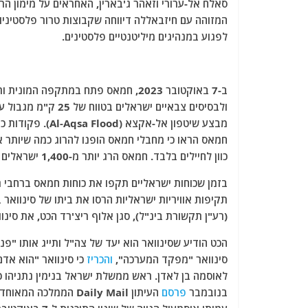
המזוהה עם חיזבאללה דיווחה שקבוצות טרור פלסטיני
לפגוע במנהיגים מיליטנטיים פלסטינים.
ב-7 באוקטובר 2023, חמאס פתח במתקפה
ולבסיסים צבאיים יש
מבצע שיטפון אל-א
חמאס הראו כי מחבלי חמאס הופנו להרוג כמה שיותר א
כוון לחיילים בלבד. חמאס הרג יותר מ-1,400 ישראלים בתקיפה ולקח כבני ערובה לפחות 240 אזרחים וחיילים ישראלים בעזה.
בזמן שכוחות ישראליים תקפו את כוחות חמאס ברחבי רצו
(רע"ן תקשורת בינ"ל), סגן אלוף ריצ'רד הכט, את סינו
סינוואר "מפקד המערכה",
והכריז
כי סינוואר "הוא אדם
בנובמבר
פרסם
העיתון Daily Mail ה