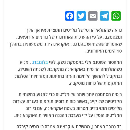
F
T
E
T
W
a
w
m
el
h
נראה שהמלאי הרוסי של מל"טים מתוצרת איראן הולך
c
itt
ai
e
at
ומצטמצם, על פי ההערכות האחרונות של גורמים אירופאים,
e
er
l
g
s
שאומרים שהשימוש בהם נגד אוקראינה ירד משמעותית במהלך
b
ra
A
10 הימים האחרונים.
o
m
p
המחסור הפוטנציאלי באספקת נשק, לפי
בלומברג
, מגיע
o
p
כשהמלחמה הרוסית באוקראינה מתקרבת לשנתה השנייה,
ובמקביל להמשך הלחימה העזה בחזיתות המזרחיות והסלמת
k
המתקפות של כוחות מוסקבה.
רוסיה הסתמכה יותר ויותר על מל"טים כדי לפגוע בתשתיות
הקריטיות של קייב, כאשר כוחות רוסים תוקפים בעזרת עשרות
מל"טים מתאבדים מטרות בשטח אוקראינה, אם כי רוב
המל"טים הופלו על ידי מערכת ההגנה האווירית האוקראינית.
בדצמבר האחרון, ממשלת אוקראינה אמרה כי רוסיה קיבלה