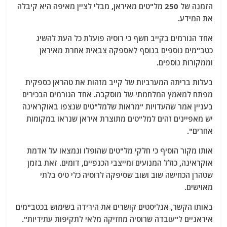
הזמנה של 250 מל"טים מאיראן, מבלי לציין מאיפה היא קיבלה
את המידע.
אחד הגורמים בקייב חשף כי רוסיה פועלת כל העת להשיג
כטב"מים נוספים בנוסף לאספקה ​​צבאית אחרת מאיראן
וממקורות נוספים.
בעלות בריתה המערביות של קייב מזהות את טהראן כספקית
מפתח למאמץ המלחמתי של מוסקבה. אחד הגורמים הבכירים
בעניין אמר שהעדויות "מראות שלמל"טים שנצפו באוקראינה
יש מאפיינים זהים למל"טים מתוצרת איראן שנראו במקומות
אחרים".
אותו מקור הוסיף כי חלקי מל"טים שהופלו ונמצאו על אדמת
אוקראינה, כולל המנועים ומייצבי הכנפיים, דומים. זאת בזמן
שטהרן הכחישה שוב ושוב שסיפקה לרוסיה כלי טיס בלתי
מאוישים.
באותו הקשר, אנליסטים קושרים את הירידה בשימוש בכטב"מים
איראניים ל"עובדה שרוסיה מחזיקה מלאי לתקיפות עתידיות".