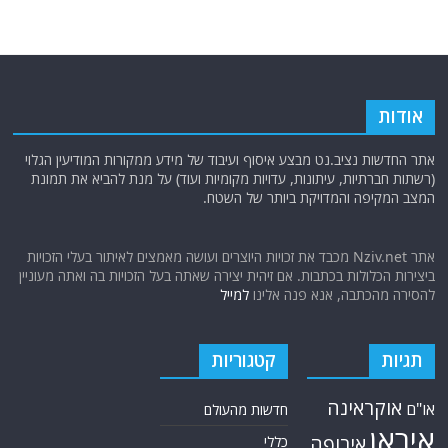
אודות
אתר החדשות נציב.נט מבצע איסוף ועיבוד של מידע ממקורות המודיעין הגלוי
(רשתות חברתיות, עיתונות, עדויות מקומיות ועוד) על מנת להביא את תמונת
המצב המקיפה והמדויקת ביותר של השטח.
אתר Nziv.net מכבד את זכויות היוצרים ועושה מאמצים לאיתור בעלי הזכויות
ביצירות הכלולות בכתבות. אם זיהית יצירה שאתה בעל הזכויות בה ואתה מעוניין
להסירה מהכתבה, אנא פנה אלינו
למייל
תגיות
קטגוריות
אוקראינה
או"ם
חדשות מהעולם
איראן
אירופה
כללי