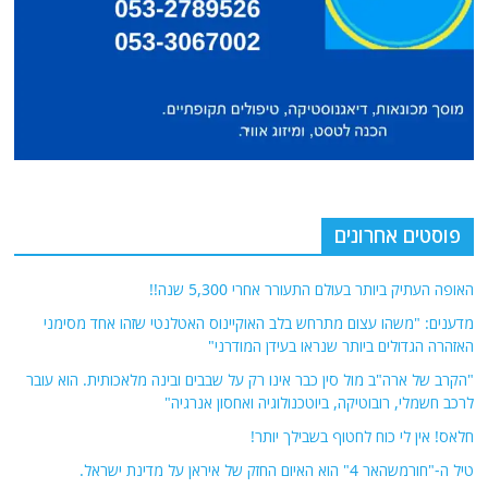
פוסטים אחרונים
האופה העתיק ביותר בעולם התעורר אחרי 5,300 שנה!!
מדענים: "משהו עצום מתרחש בלב האוקיינוס האטלנטי שזהו אחד מסימני
האזהרה הגדולים ביותר שנראו בעידן המודרני"
"הקרב של ארה"ב מול סין כבר אינו רק על שבבים ובינה מלאכותית. הוא עובר
לרכב חשמלי, רובוטיקה, ביוטכנולוגיה ואחסון אנרגיה"
חלאס! אין לי כוח לחטוף בשבילך יותר!
טיל ה-"חורמשהאר 4" הוא האיום החזק של איראן על מדינת ישראל.