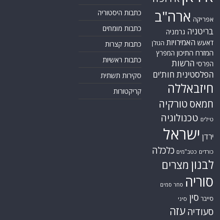
ארה"ב
כתבות היסטוריה
אפריקה
כתבות מומחים
בריטניה
גרמניה
האמירויות
דאעש
הגולן
כתבות קצרות
המזרח התיכון
המפרץ
כתבות ראשיות
הרשות
הפרסי
הפלסטינית
חות'ים
סקירות תשתית
חיזבאללה
קריקטורות
טורקיה
חמאס
טכנולוגיה
טילים
ישראל
ירדן
כלכלה
כורדים
כטב"מים
לבנון
מצרים
סוריה
סחר סמים
סין
סייבר
סיני
עזה
סעודיה