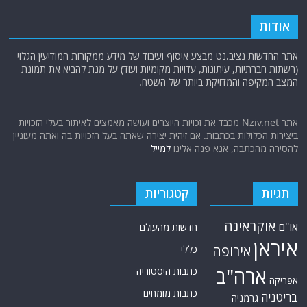
אודות
אתר החדשות נציב.נט מבצע איסוף ועיבוד של מידע ממקורות המודיעין הגלוי
(רשתות חברתיות, עיתונות, עדויות מקומיות ועוד) על מנת להביא את תמונת
המצב המקיפה והמדויקת ביותר של השטח.
אתר Nziv.net מכבד את זכויות היוצרים ועושה מאמצים לאיתור בעלי הזכויות
ביצירות הכלולות בכתבות. אם זיהית יצירה שאתה בעל הזכויות בה ואתה מעוניין
להסירה מהכתבה, אנא פנה אלינו
למייל
תגיות
קטגוריות
אוקראינה
או"ם
חדשות מהעולם
איראן
אירופה
כללי
ארה"ב
כתבות היסטוריה
אפריקה
כתבות מומחים
בריטניה
גרמניה