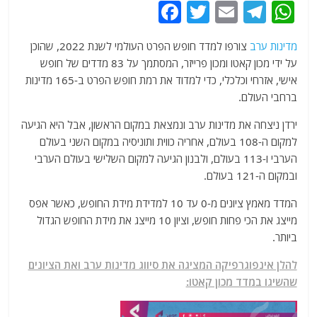
F
T
E
T
W
a
w
m
el
h
מדינות ערב
צורפו למדד חופש הפרט העולמי לשנת 2022, שהוכן
c
itt
ai
e
at
על ידי מכון קאטו ומכון פרייזר, המסתמך על 83 מדדים של חופש
e
er
l
g
s
אישי, אזרחי וכלכלי, כדי למדוד את רמת חופש הפרט ב-165 מדינות
b
ra
A
ברחבי העולם.
o
m
p
ירדן ניצחה את מדינות ערב ונמצאת במקום הראשון, אבל היא הגיעה
o
p
למקום ה-108 בעולם, אחריה כווית ותוניסיה במקום השני בעולם
הערבי ו-113 בעולם, ולבנון הגיעה למקום השלישי בעולם הערבי
k
ובמקום ה-121 בעולם.
המדד מאמץ ציונים מ-0 עד 10 למדידת מידת החופש, כאשר אפס
מייצג את הכי פחות חופש, וציון 10 מייצג את מידת החופש הגדול
ביותר.
להלן אינפוגרפיקה המציגה את סיווג מדינות ערב ואת הציונים
שהשיגו במדד מכון קאטו: