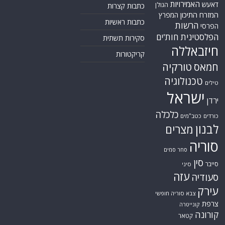
האמירויות
דאעש
הגולן
כתבות קצרות
המזרח התיכון
המפרץ
כתבות ראשיות
הרשות
הפרסי
הפלסטינית
חות'ים
סקירות תשתית
חיזבאללה
קריקטורות
טורקיה
חמאס
טכנולוגיה
טילים
ישראל
ירדן
כלכלה
כורדים
כטב"מים
לבנון
מצרים
סוריה
סחר סמים
סין
סייבר
סיני
עזה
סעודיה
עירק
צבא סוריה חופשי
צרפת
קונייטרה
קורונה
קטאר