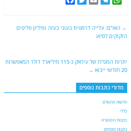
a
w
m
el
h
c
itt
ai
e
at
e
er
l
g
s
←
האו"ם: עלייה דרמטית בעוני בעזה ומיליון פליטים
b
ra
A
הזקוקים לסיוע
o
m
p
o
p
יתרות המט"ח של עיראק כ-115 מיליארד דולר המאפשרות
k
20 חודשי ייבוא
→
מדורי כתבות נוספים
חדשות מהעולם
כללי
כתבות היסטוריה
כתבות מומחים