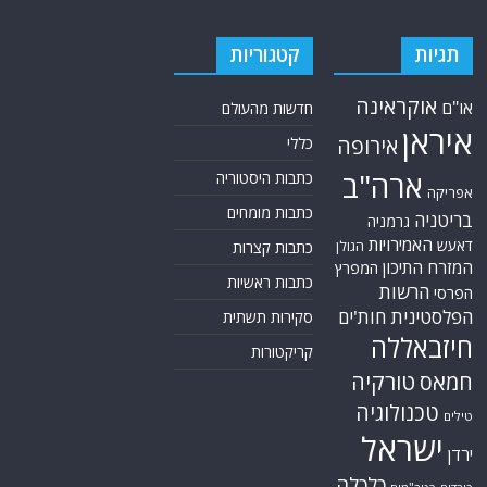
תגיות
קטגוריות
אוקראינה
או"ם
חדשות מהעולם
איראן
אירופה
כללי
ארה"ב
כתבות היסטוריה
אפריקה
כתבות מומחים
בריטניה
גרמניה
האמירויות
דאעש
הגולן
כתבות קצרות
המזרח התיכון
המפרץ
כתבות ראשיות
הרשות
הפרסי
הפלסטינית
חות'ים
סקירות תשתית
חיזבאללה
קריקטורות
טורקיה
חמאס
טכנולוגיה
טילים
ישראל
ירדן
כלכלה