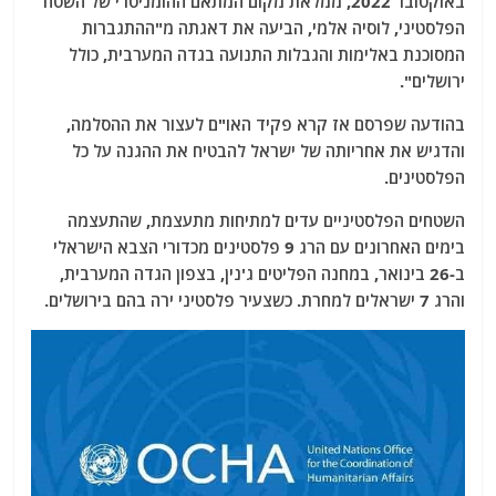
באוקטובר 2022, ממלאת מקום המתאם ההומניטרי של השטח
הפלסטיני, לוסיה אלמי, הביעה את דאגתה מ"ההתגברות
המסוכנת באלימות והגבלות התנועה בגדה המערבית, כולל
ירושלים".
בהודעה שפרסם אז קרא פקיד האו"ם לעצור את ההסלמה,
והדגיש את אחריותה של ישראל להבטיח את ההגנה על כל
הפלסטינים.
השטחים הפלסטיניים עדים למתיחות מתעצמת, שהתעצמה
בימים האחרונים עם הרג 9 פלסטינים מכדורי הצבא הישראלי
ב-26 בינואר, במחנה הפליטים ג'נין, בצפון הגדה המערבית,
והרג 7 ישראלים למחרת. כשצעיר פלסטיני ירה בהם בירושלים.