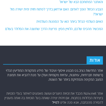
והאתגר המתוחכם הבא של ישראל
הצבע הכחול הופך לאדום: האם ארדואן בדרך לפתוח חזית ימית ישירה מול
ישראל?
האיום העולמי הגדול ביותר הוא על הספנות העולמית
המכשיר מהכיס שלכם, הלוויין מסין: פריצת הדרך שתשנה את הסלולר בעולם
אודות
אתר החדשות נציב.נט מבצע איסוף ועיבוד של מידע ממקורות המודיעין הגלוי
(רשתות חברתיות, עיתונות, עדויות מקומיות ועוד) על מנת להביא את תמונת
המצב המקיפה והמדויקת ביותר של השטח.
אתר Nziv.net מכבד את זכויות היוצרים ועושה מאמצים לאיתור בעלי הזכויות
ביצירות הכלולות בכתבות. אם זיהית יצירה שאתה בעל הזכויות בה ואתה מעוניין
להסירה מהכתבה, אנא פנה אלינו
למייל