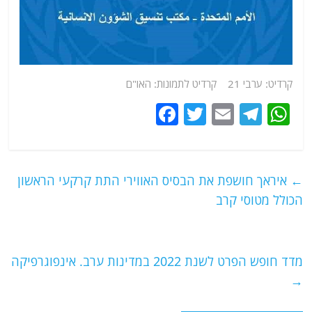
קרדיט: ערבי 21 קרדיט לתמונות: האו"ם
F
T
E
T
W
a
w
m
el
h
c
itt
ai
e
at
e
er
l
g
s
←
איראך חושפת את הבסיס האווירי התת קרקעי הראשון
b
ra
A
הכולל מטוסי קרב
o
m
p
o
p
מדד חופש הפרט לשנת 2022 במדינות ערב. אינפוגרפיקה
k
→