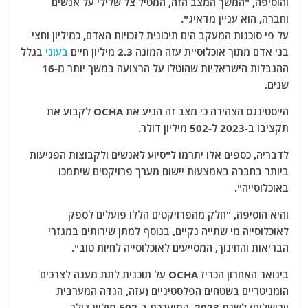
והוסיפה, "המשך המצב הזה, המטיל צל שלילי על אנשים
וחברה, הוא עניין מדאיג".
על פי סוכנות המעקב הים תיכונית לזכויות האדם, כמיליון וחצי
בני אדם מתוך אוכלוסיית עזה המונה 2.3 מיליון חיים
בעוני
בגלל
ההגבלות הישראליות שהוטלו על הרצועה במשך יותר מ-16
שנים.
הייסטינגס הצהירה כי מצב זה הניע את OCHA לקבוע את
תקציבו ב-2023 ל-502 מיליון דולר.
לדבריה, כספים אלו יתרמו ל"סיוע לאנשים ולקבוצות הפגיעות
ביותר בחברה באמצעות יישום מערך פרויקטים שיתמכו
באוכלוסייה".
והיא הוסיפה, "חלק מהפרויקטים הללו פועלים לספק
לאוכלוסייה מי שתייה נקיים, בנוסף למתן שירותים במגזרי
הבריאות והחינוך, המסייעים לאוכלוסייה לחיות טוב".
בינואר האחרון הכריז OCHA על תוכנית לתת מענה לצרכים
הומניטריים בשטחים הפלסטיניים (עזה, הגדה המערבית
וירושלים) לשנת 2023, המוערכת ב-502 מיליון דולר.