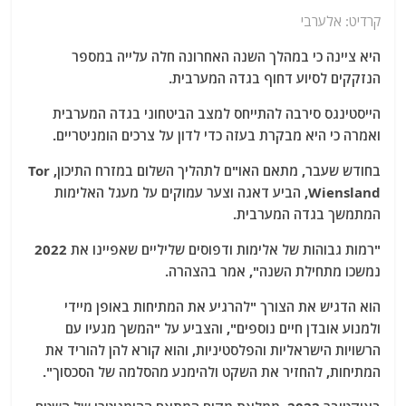
קרדיט: אלערבי
היא ציינה כי במהלך השנה האחרונה חלה עלייה במספר
הנזקקים לסיוע דחוף בגדה המערבית.
הייסטינגס סירבה להתייחס למצב הביטחוני בגדה המערבית
ואמרה כי היא מבקרת בעזה כדי לדון על צרכים הומניטריים.
בחודש שעבר, מתאם האו"ם לתהליך השלום במזרח התיכון, Tor
Wiensland, הביע דאגה וצער עמוקים על מעגל האלימות
המתמשך בגדה המערבית.
"רמות גבוהות של אלימות ודפוסים שליליים שאפיינו את 2022
נמשכו מתחילת השנה", אמר בהצהרה.
הוא הדגיש את הצורך "להרגיע את המתיחות באופן מיידי
ולמנוע אובדן חיים נוספים", והצביע על "המשך מגעיו עם
הרשויות הישראליות והפלסטיניות, והוא קורא להן להוריד את
המתיחות, להחזיר את השקט ולהימנע מהסלמה של הסכסוך".