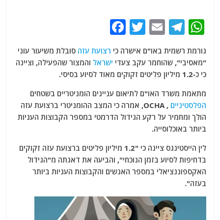
F
T
E
T
W
a
w
m
el
h
גורמת רשמית באו"ם אישרה כי
רצועת עזה
סובלת משיעור עוני
c
itt
ai
e
at
"מאסיבי", שהוחמר עקב צעדי
ישראל
והמצור שהפעילה, וציינה
e
er
l
g
s
כי כ-1.2 מיליון פליטים זקוקים מאוד לסיוע בסיסי.
b
ra
A
מתאמת משרד האו"ם לתיאום עניינים הומניטריים בשטחים
o
m
p
הפלסטיניים
, OCHA, אמרה כי המצב ההומניטרי ברצועת עזה
o
p
הולך ומחמיר על רקע הגידול הדרמטי במספר הקבוצות העניות
ביותר באוכלוסייה.
k
לין הייסטינגס ציינה כי "1.2 מיליון פליטים ברצועת עזה זקוקים
בדחיפות לסיוע בזמן הנוכחי", והביעה את דאגתה מ"הגידול
האקספוננציאלי במספר האנשים והקבוצות העניות ביותר
בעזה".