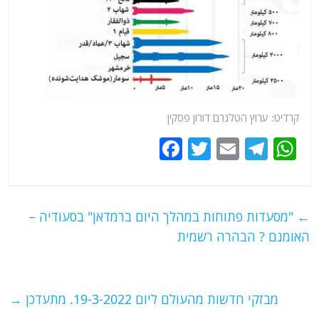
קרדיט: ערוץ הטלגרם דורון פסקין
F
T
E
T
W
a
w
m
el
h
c
itt
ai
e
at
e
er
l
g
s
←
"מסעדות פתוחות במהלך היום ברמדאן" בסעודיה –
b
ra
A
האומנם ? הבהרה רשמית
o
m
p
o
p
מבזקי חדשות מהעולם ליום 19-3-2022. מתעדכן
→
k