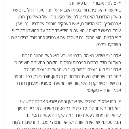
*- צ'לסי תעבור לידיים סעודיות?
בתקשורת הערבית דווח בסוף השבוע על עניין סעודי גדול ברכישת
מועדון הכדורגל האנגלי צ'לסי שהופקע מידיו של האוליגרך רומן
אברמוביץ'. לפי הדיווחים, איש העסקים מוחמד אלח'ריג'י (בן 38)
עומד בראש קבוצה שמציעה 3 מיליארד דולר על המועדון הלונדוני.
לפי הדיווח, הוא מתכנן גם לשדרג את אצטדיון סטמפורד ברידג' שם
משחקת צ'לסי.
אלח'ריג'י שידוע כאוהד צ'לסי מושבע הוא בעל מספר חברות
סעודיות כולל בתחום הפרסום והמדיה. מקורות בסעודיה טוענים כי
אלח'ריג'י הוא בעצם "דמות קש" כשהבעלות בעצם מובילה
לסביבתו של יורש העצר מוחמד בן סלמאן. יוזכר כי רק לפני מספר
חודשים רכשה קרן ההשקעות של ממשלת סעודיה מועדון כדורגל
אנגלי אחר – ניוקאסל.
*- מהו ארסנל הטילים של איראן וממה ישראל צריכה לחשוש?
בעקבות השיגור של 12 טילים בליסטיים מאיראן לארביל בצפון
עיראק הזדמנות לעשות סדר במה שקרוי "תעשיית הטילים
הבליסטיים" של איראן אותה ישראל מנסה לעכב. התרשים הלקוח