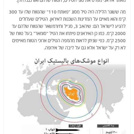
מאתר איראני מפרט את סוגי הטילים, הטווח שלהם ואורכם.להלן.
מה ששוגר הלילה היה טיל מסוג "פאתח 110" שהטווח שלו עד 300
ק"מ והוא מאיים על המדינות השכנות לאיראן. הטילים שעלולים
להגיע לישראל הם: שיהאב 3, סג'יל וח'ורמשאר שהטווח שלהם עד
2000 ק"מ. כמו כן האיראנים פיתחו את הטיל "סומאר" בעל טווח של
2500 ק"מ. כפי שניתן לראות מהמפה הטילים ארוכי הטווח מאיימים
לא רק על ישראל אלא גם על ליבה של אירופה.