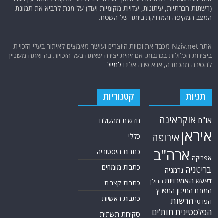
(רשתות חברתיות, עיתונות, עדויות מקומיות ועוד) על מנת להביא את תמונת
המצב המקיפה והמדויקת ביותר של השטח.
אתר Nziv.net מכבד את זכויות היוצרים ועושה מאמצים לאיתור בעלי הזכויות
ביצירות הכלולות בכתבות. אם זיהית יצירה שאתה בעל הזכויות בה ואתה מעוניין
להסירה מהכתבה, אנא פנה אלינו
למייל
תגיות
קטגוריות
אוקראינה
או"ם
חדשות מהעולם
איראן
אירופה
כללי
ארה"ב
כתבות היסטוריה
אפריקה
כתבות מומחים
בריטניה
גרמניה
האמירויות
דאעש
הגולן
כתבות קצרות
המזרח התיכון
המפרץ
כתבות ראשיות
הרשות
הפרסי
הפלסטינית
חות'ים
סקירות תשתית