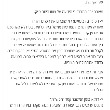
של הקרמלין.
מאוחר יותר התברר כי הידיעה על מותו היתה פייק.
*- הסעודים (בינתיים) לא שוברים את הכלים והדולר
סעודיה אינה מרוצה ממדיניות ממשל ביידן כלפיה, בטח לא כשהסכם
עם איראן קרוב מתמיד וכשהחות'ים התימנים מחוץ לרשימת ארגוני
הטרור. בימים האחרונים יש יותר ויותר ידיעות על עסקאות הנרקמות
בין סעודיה לבין סין. בוול סטריט ג'ורנל דווח היום שסעודיה שוקלת
לקבל תמורת הנפט שתמכור לסין את המטבע הסיני יואן במקום דולר.
צעד כזה אמור לסייע ליואן להפוך למטבע בינלאומי סחיר. הפגיעה
בדולר אמורה להיות מינורית.
אבל זמן קצר אחרי הפרסום, בריאד מיהרו להכחיש את הידיעה וציינו
שהיא חסרת בסיס. במילים אחרות, הסעודים מעבירים לאמריקאים
מסרים של חוסר שביעות רצון אך מעדיפים לא לשבור כליל את
הכלים….
*- דווקא בזמן המשבר קטר "מפשלת"
נתונים עדכניים לגבי יצוא הגז הטבעי המנוזל מקטר במהלך החודש