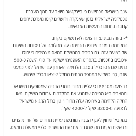
אגב בישראל מכחישים כי ביירקטאר מיוצר על סמך העברת
טכנולוגיה ישראלית בזמן שאנקרה וירושלים קיימו מערכת יחסים
קרובה בתחום התעשיות הצבאיות.
*- בעזה מבינים: הרצועה לא תשוקם בקרוב
המלחמה במזרח אירופה הנחיתה עוד מהלומה על ניסיונות השיקום
של רצועת עזה. גם בכירים בממשלת חמאס מצהירים כי יחולו
עיכובים בתכניות. בתסריט האופטימי ישוקמו עד סוף השנה כ-500
בתים שנהרסו כליל בסבב הלחימה האחרון עם ישראל לפני כמעט
שנה, קרי כשליש ממספר הבתים הכולל שיצאו מכלל שימוש.
ברצועה מסבירים כי עליית מחירי חומרי הבנייה שמסופקים מישראל
וממצרים היא הסיבה שתמנע את התקדמות עבודות השיקום. מאז
החלה הלחימה באירופה עלה מחיר 1 טון ברזל המגיע מישראל
לרצועה מ-3200 שקל ל-4200 שקל.
במקביל ומחוץ לענף הבנייה מורגשת עליית מחירים של עוד מוצרים
ובראשם הקמח מה שמגביר את זעם התושבים כלפי ממשלת חמאס.