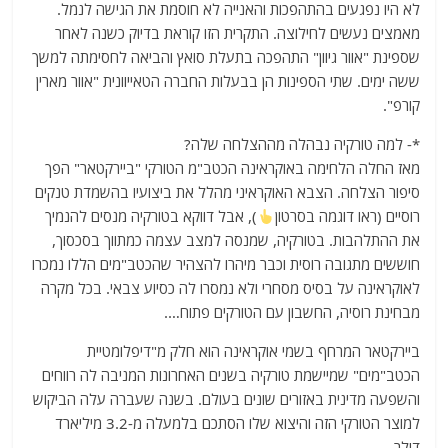
לא היו נפגעים בהתהפכות והאנייה לא חוסמת את הגישה לנמל.
מאמצים נעשים לחילוצה. התקרית הזו קוראת בדיוק כשנה לאחר
שספינת "אוור גיוון" התהפכה בתעלת סואץ והביאה לחסימתה למשך
ששה ימים. שתי הספינות הן בבעלות החברה הטאייוונית "אוור מארין
קורפ".
*- למה טורקיה נבהלה מההצלחה שלה?
מאז החלה הלחימה באוקראינה הכטב"מ הטורקי "ביירקטאר" הפך
סיפור הצלחה. הצבא האוקראיני מהלל את ביצועיו בהשמדת טנקים
רוסיים (ראו דוגמה בסרטון
), אבל דווקא בטורקיה מנסים להנמיך
את ההתלהבות. בטורקיה, שמנסה למצב עצמה כמתווך בסכסוך,
חוששים מתגובה רוסית וכבר מיהרו להצהיר שהכטב"מים הללו נמכרו
לאוקראינה על בסיס מסחרי ולא נמסרו לה כסיוע צבאי. בכל מקרה
מבחינת רוסיה, החשבון עם הטורקים פתוח….
ביירקטאר המרחף בשמי אוקראינה הוא חלק מ"דיפלומטיית
הכטב"מים" שמיישמת טורקיה בשנים האחרונות המניבה לה רווחים
והשפעה מדינית באזורים שונים בעולם. בשנה שעברה עלה הביקוש
למוצר הטורקי הזה והיצוא שלו הסתכם בלמעלה מ-3.2 מיליארד
דולר.