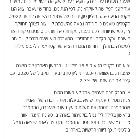
שעבר מעידים על ירידה, דווקא בעת ששוק הגז העולמי נכנס למשבר
עוד לפני הפלישה לאוקראינה. לפי הנתונים, בחודש שעבר יצוא הגז
מקטר הגיע ל-5.5 מיליון טון, ירידה של 13% בהשוואה לינואר 2022.
הקטרים טוענים כי הירידה נבעה מהשבתת קווי יצור לצורך תחזוקה
אך, כפי שדיווחתי לכם בעבר, מקורות לא רשמיים טוענים כי קווי היצור
הושבתו עקב תקלה "מסתורית". ההערכה היא שעם חזרת קווי היצור
לפעולה במהלך החודש הנוכחי היצוא של קטר יעלה ל-6.5 מיליון
טון.
יצוא הגז הקטרי הגיע ל-18.8 מיליון טון ברבעון האחרון של השנה
שעברה, בהשוואה ל-18.3 מיליון טון ברבעון המקביל של 2020, עם
קצב צמיחה שנתי של 2.7%.
*- הברק מכה פעמיים אבל לא באותו מקום…
אניית מכולות ענקית, שהיא בבעלות אותה חברה של האנייה
שהתהפכה וחסמה את תעלת סואץ בשנה שעברה, התהפכה
בראשון בלילה ליד נמל בולטימור בארה"ב. ספינת הענק "אוור
פורוורד" שאורכה 334 מטר התהפכה זמן קצר לאחר שיצאה מנמל
בולטימור, כך דיווחו הרשויות בארה"ב.