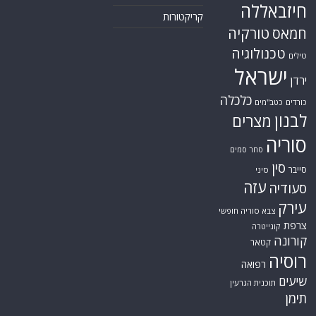
חיזבאללה
קריקטורות
טורקיה
חמאס
טכנולוגיה
טילים
ישראל
ירדן
כלכלה
כורדים
כטב"מים
לבנון
מצרים
סוריה
סחר סמים
סין
סייבר
סיני
עזה
סעודיה
עירק
צבא סוריה חופשי
צרפת
קונייטרה
קורונה
קטאר
רוסיה
רפואה
שיעים
תוכנית הגרעין
תימן