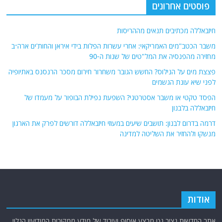
פוסטים אחרונים
חיזבאללה מכתיבים תנאים מההריסות
משבר הכטב"מים האמריקאי: אחרי עשרות הפלות בידי איראן והחות'ים ארה״ב
מחזירה מהפנסיה את המל"טים של שנות ה-90
פצצת מים על הנילוס? החשש הגובר משחרור חירום מסכר הרנסנס באתיופיה
לפני שיא עונת הגשמים
הפסד טקטי או משבר אסטרטגי? השפעת נפילת הבופור על מעמדו של
חיזבאללה בלבנון
דרמה בדרום לבנון: תושבים שיעים במעוזי חיזבאללה דורשים לפרק את הארגון
מנשקו ולהחזיר את השליטה למדינה
אודות
אתר החדשות נציב.נט מבצע איסוף ועיבוד של מידע ממקורות המודיעין הגלוי