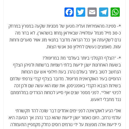
F
T
E
T
W
a
w
m
el
h
*- ספינה מהאמירויות ועליה מטען של מכוניות שקעה במפרץ במרחק
c
itt
ai
e
at
כ-30 מייל מנמל עסלווייה שבאיראן (מחוז בושהאר). לא ברור מה
e
er
l
g
s
גרם לשקיעתה אך ככל הנראה מדובר בתנאי מזג אוויר סוערים ורוחות
b
ra
A
עזות. מאמצים נעשים לחילוץ 30 אנשי הצוות.
o
m
p
*- "הצלף הקטלני ביותר בעולם" מת במריופול?
o
p
בשעות האחרונות ישנן ידיעות בלתי רשמיות ברשתות ולפיהן הצלף
הנחשב לטוב ביותר בעולם נהרג בעת חילופי אש עם הכוחות
k
הרוסיים בעיר האוקראינית מריופול. מדובר בצלף קנדי צרפתי שלחם
בשירות הצבא הקנדי באפגניסטן. את שמו הוא עשה שם ולכן זכה
לכינוי "ואלי". לפני מספר שנים אף סייע לכוחות הכורדים במלחמתם
נגד מחבלי דאעש.
ואלי הגיע לאוקראינה לפני ימים אחדים דבר שזכה להד תקשורתי
עולמי נרחב. היום כאמור ישנן ידיעות שהוא כבר נהרג אך הטענה היא
כי ידיעות אלה מופצות על ידי גורמים רוסים כחלק מקמפיין התעמולה