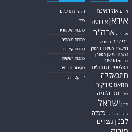
אוקראינה
או"ם
חדשות מהעולם
איראן
אירופה
כללי
ארה"ב
כתבות היסטוריה
אפריקה
כתבות מומחים
בריטניה
גרמניה
האמירויות
דאעש
הגולן
כתבות קצרות
המזרח התיכון
המפרץ
כתבות ראשיות
הרשות
הפרסי
הפלסטינית
חות'ים
סקירות תשתית
חיזבאללה
קריקטורות
טורקיה
חמאס
טכנולוגיה
טילים
ישראל
ירדן
כלכלה
כורדים
כטב"מים
לבנון
מצרים
סוריה