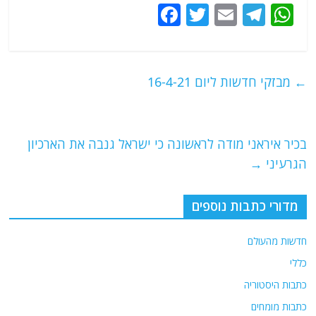
F
T
E
T
W
a
w
m
el
h
c
itt
ai
e
at
e
er
l
g
s
←
מבזקי חדשות ליום 16-4-21
b
ra
A
o
m
p
o
p
בכיר איראני מודה לראשונה כי ישראל גנבה את הארכיון
הגרעיני
→
k
מדורי כתבות נוספים
חדשות מהעולם
כללי
כתבות היסטוריה
כתבות מומחים