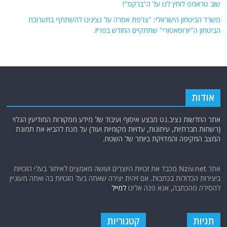
שוב טראמפ לוחץ לנו על ה"ברקס"!
משרד הביטחון הישראלי: "צרפת אסרה על נציגינו להשתתף בתערוכת
הביטחון ה"יורוסאטורי" שתתקיים החודש בפריז.
אודות
אתר החדשות נציב.נט מבצע איסוף ועיבוד של מידע ממקורות המודיעין הגלוי
(רשתות חברתיות, עיתונות, עדויות מקומיות ועוד) על מנת להביא את תמונת
המצב המקיפה והמדויקת ביותר של השטח.
אתר Nziv.net מכבד את זכויות היוצרים ועושה מאמצים לאיתור בעלי הזכויות
ביצירות הכלולות בכתבות. אם זיהית יצירה שאתה בעל הזכויות בה ואתה מעוניין
להסירה מהכתבה, אנא פנה אלינו
למייל
תגיות
קטגוריות