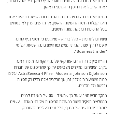
החיסון של החברה תהיה חסינות מפני הנגיף למשך חצי שנה לפחות,
לאחר שקיבלו את החיסון הדו-מינוני הראשון.
החיסון של מודרנה הראה גם רמת הגנה גבוהה שישה חודשים לאחר
מועד קבלת החיסון הדו-מינוני הראשון, אך מדענים עדיין לא בטוחים
בגיל החסינות הנרכשת מפני החיסונים.
ומומחים לתרופות – כולל בורלא – מאמינים כי חיסוני נגיף קורונה
יהפכו להליך שנתי שגרתי, ממש כמו חיסונים נגד שפעת, על פי
"Business Insider".
הדו"ח ציין כי הזן הדרום אפריקאי של נגיף הקורונה מעורר דאגה
בקרב המומחים. מחקרים מצביעים על כך שהחיסונים של חברות
Pfizer, Moderna, Johnson & Johnson ו- AstraZeneca יעילים
פחות משמעותית כנגד זן זה, אך מחקרים אלה בדקו רק חסינות
נרכשת נגד נוגדנים.
מחקר חדש הצביע על כך שתאי T – סוג של תאי דם לבנים
הממלאים תפקיד חשוב במערכת החיסונית של בני האדם – עשויים
לזהות זנים חדשים של הנגיף, כולל זנים העלולים להתחמק
מהנוגדנים.