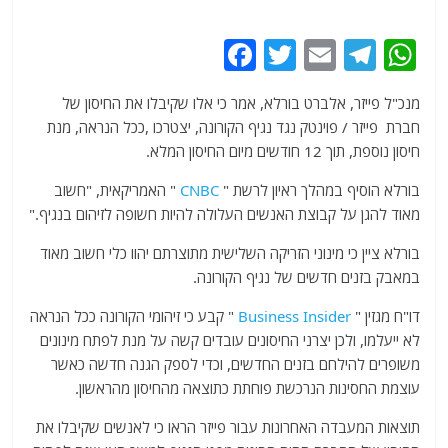
F
T
E
T
W
a
w
m
el
h
מנכ"ל פייזר, אלברט בורלא, אמר כי אלו שקיבלו את החיסון של
c
itt
ai
e
at
חברת פייזר / פוינטק נגד נגיף הקורונה, יצטרכו ,ככל הנראה, מנת
e
er
l
g
s
חיסון נוספת, תוך 12 חודשים מיום החיסון המלא.
b
ra
A
בורלא הוסיף במהלך ראיון לרשת "
CNBC
" האמריקאית, "חשוב
o
m
p
מאוד להגן על קבוצת האנשים העלולה להיות חשופה לזיהום בנגיף."
o
p
בורלא ציין כי מינוני הזריקה השלישית מתוצרתם יהוו כלי חשוב מאוד
k
במאבק בזנים חדשים של נגיף הקורונה.
דו"ח מגזין "
Business Insider
" קבע כי זיהומי הקורונה ככל הנראה
לא ייעלמו, ולכן יצרני החיסונים עובדים קשה על מנת לפתח מינונים
משופרים להילחם בזנים החדשים, וכדי לספק הגנה חדשה כאשר
עוצמת החסינות הנרכשת פוחתת כתוצאה מהחיסון מהראשון.
תוצאות המעבדה האחרונות עבור פייזר הראו כי לאנשים שקיבלו את