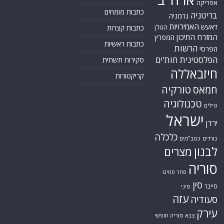
אפריקה
כתבות מומחים
בריטניה
גרמניה
האמירויות
דאעש
הגולן
כתבות קצרות
המזרח התיכון
המפרץ
כתבות ראשיות
הרשות
הפרסי
הפלסטינית
חות'ים
סקירות תשתית
חיזבאללה
קריקטורות
טורקיה
חמאס
טכנולוגיה
טילים
ישראל
ירדן
כלכלה
כורדים
כטב"מים
לבנון
מצרים
סוריה
סחר סמים
סין
סייבר
סיני
עזה
סעודיה
עירק
צבא סוריה חופשי