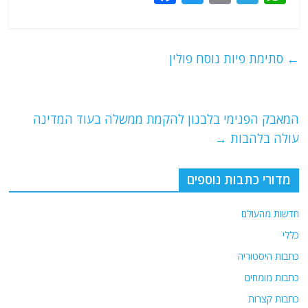
a
w
m
el
h
c
itt
ai
e
at
e
er
l
g
s
←
סתימת פיות נוסח פולין
b
ra
A
o
m
p
o
p
המאבק הפנימי בלבנון להקמת ממשלה בעוד המדינה
עולה בלהבות
→
k
מדורי כתבות נוספים
חדשות מהעולם
כללי
כתבות היסטוריה
כתבות מומחים
כתבות קצרות