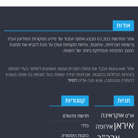
אודות
אתר החדשות נציב.נט מבצע איסוף ועיבוד של מידע ממקורות המודיעין הגלוי
(רשתות חברתיות, עיתונות, עדויות מקומיות ועוד) על מנת להביא את תמונת
המצב המקיפה והמדויקת ביותר של השטח.
אתר Nziv.net מכבד את זכויות היוצרים ועושה מאמצים לאיתור בעלי הזכויות
ביצירות הכלולות בכתבות. אם זיהית יצירה שאתה בעל הזכויות בה ואתה מעוניין
להסירה מהכתבה, אנא פנה אלינו
למייל
תגיות
קטגוריות
אוקראינה
או"ם
חדשות מהעולם
איראן
אירופה
כללי
ארה"ב
כתבות היסטוריה