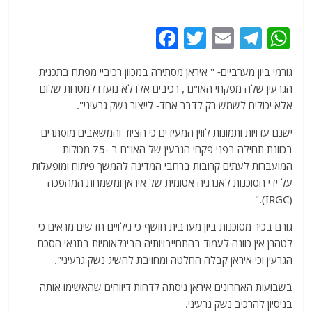
F
T
E
T
W
a
w
m
el
h
גורמי ביון מערביים- " איראן מסתירה במכוון רכיביי מפתח בתכנית
c
itt
ai
e
at
הגרעין שלה מפקחי האו"ם , רכיבים אלו לא נועדו למטרות שלום
e
er
l
g
s
אלא יכולים לשמש רק לדבר אחד- לייצור נשק גרעיני".
b
ra
A
ישנם עדויות ותמונות לווין המעידים כי הציוד והמשאבים מוסתרים
o
m
p
בכוונת תחילה בפני פקחי הגרעין של האו"ם ב -75 מכולות
o
p
המועברות לעתים קרובות ברחבי המדינה להמשך פיתוח ומופעלות
על ידי הסוכנות לאנרגיה אטומית של איראן ומשמרות המהפכה
k
(IRGC)."
גורם בכיר מסוכנות ביון מערבית חושף כי גילויים חדשים מראים כי
לטהרן אין כוונה לעמוד בהתחייבויותיה הבינלאומיות בתנאי הסכם
הגרעין וכי איראן קבלה החלטה ומחויבת להשיג נשק גרעיני".
בשבועות האחרונים איראן ניסתה לדחות דיווחים שהאשימו אותה
בניסיון להרכיב נשק גרעיני.