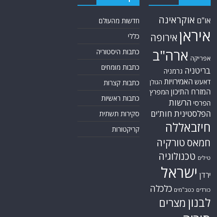
אוקראינה
או"ם
חדשות מהעולם
איראן
אירופה
כללי
ארה"ב
כתבות היסטוריה
אפריקה
כתבות מומחים
בריטניה
גרמניה
האמירויות
דאעש
הגולן
כתבות קצרות
המזרח התיכון
המפרץ
כתבות ראשיות
הרשות
הפרסי
הפלסטינית
חות'ים
סקירות תשתית
חיזבאללה
קריקטורות
טורקיה
חמאס
טכנולוגיה
טילים
ישראל
ירדן
כלכלה
כורדים
כטב"מים
לבנון
מצרים