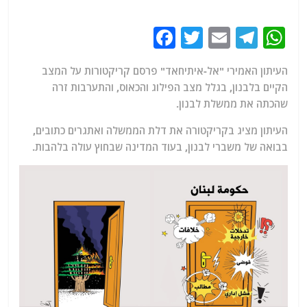
F
T
E
T
W
a
w
m
el
h
העיתון האמירי "אל-איתיחאד" פרסם קריקטורות על המצב
c
itt
ai
e
at
הקיים בלבנון, בגלל מצב הפילוג והכאוס, והתערבות זרה
e
er
l
g
s
שהכתה את ממשלת לבנון.
b
ra
A
העיתון מציג בקריקטורה את דלת הממשלה ואתגרים כתובים,
o
m
p
בבואה של משברי לבנון, בעוד המדינה שבחוץ עולה בלהבות.
o
p
k