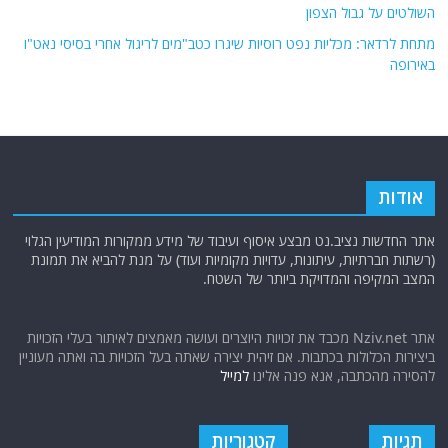
השולטים על גבול הצפון
מתחת לרדאר: מכליות נפט רוסיות שיגרו כטב"מים לריגול אחרי בסיסי נאט"ו
באירופה
אודות
אתר החדשות נציב.נט מבצע איסוף ועיבוד של מידע ממקורות המודיעין הגלוי
(רשתות חברתיות, עיתונות, עדויות מקומיות ועוד) על מנת להביא את תמונת
המצב המקיפה והמדויקת ביותר של השטח.
אתר Nziv.net מכבד את זכויות היוצרים ועושה מאמצים לאיתור בעלי הזכויות
ביצירות הכלולות בכתבות. אם זיהית יצירה שאתה בעל הזכויות בה ואתה מעוניין
להסירה מהכתבה, אנא פנה אלינו
למייל
תגיות
קטגוריות