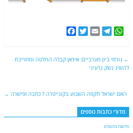
F
T
E
T
W
a
w
m
el
h
c
itt
ai
e
at
e
er
l
g
s
←
גורמי ביון מערביים: איראן קבלה החלטה ומחוייבת
b
ra
A
להשיג נשק גרעיני
o
m
p
o
p
האם ישראל תקפה השבוע בקונייטרה ? כתבה ופישרה
→
k
מדורי כתבות נוספים
חדשות מהעולם