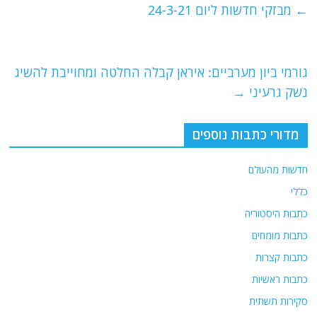
e
er
l
g
s
←
מבזקי חדשות ליום 24-3-21
b
ra
A
o
m
p
o
p
גורמי ביון מערביים: איראן קבלה החלטה ומחוייבת להשיג
נשק גרעיני
→
k
מדורי כתבות נוספים
חדשות מהעולם
כללי
כתבות היסטוריה
כתבות מומחים
כתבות קצרות
כתבות ראשיות
סקירות תשתית