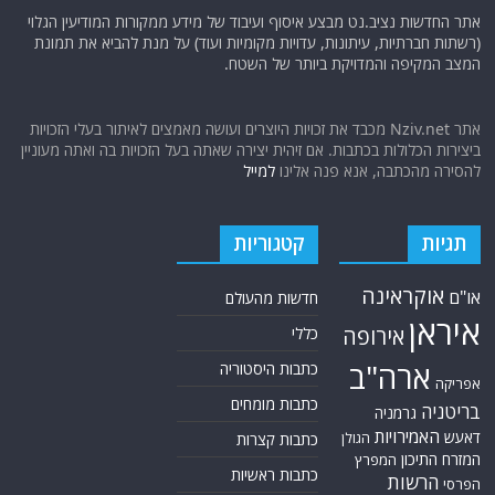
אתר החדשות נציב.נט מבצע איסוף ועיבוד של מידע ממקורות המודיעין הגלוי
(רשתות חברתיות, עיתונות, עדויות מקומיות ועוד) על מנת להביא את תמונת
המצב המקיפה והמדויקת ביותר של השטח.
אתר Nziv.net מכבד את זכויות היוצרים ועושה מאמצים לאיתור בעלי הזכויות
ביצירות הכלולות בכתבות. אם זיהית יצירה שאתה בעל הזכויות בה ואתה מעוניין
להסירה מהכתבה, אנא פנה אלינו
למייל
תגיות
קטגוריות
אוקראינה
או"ם
חדשות מהעולם
איראן
אירופה
כללי
ארה"ב
כתבות היסטוריה
אפריקה
כתבות מומחים
בריטניה
גרמניה
האמירויות
דאעש
הגולן
כתבות קצרות
המזרח התיכון
המפרץ
כתבות ראשיות
הרשות
הפרסי