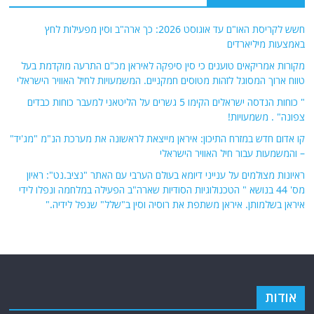
חשש לקריסת האו"ם עד אוגוסט 2026: כך ארה"ב וסין מפעילות לחץ
באמצעות מיליארדים
מקורות אמריקאים טוענים כי סין סיפקה לאיראן מכ"ם התרעה מוקדמת בעל
טווח ארוך המסוגל לזהות מטוסים חמקניים. המשמעויות לחיל האוויר הישראלי
" כוחות הנדסה ישראלים הקימו 5 גשרים על הליטאני למעבר כוחות כבדים
צפונה" . משמעויות!
קו אדום חדש במזרח התיכון: איראן מייצאת לראשונה את מערכת הנ"מ "מג'יד"
– והמשמעות עבור חיל האוויר הישראלי
ראיונות מצולמים על ענייני דיומא בעולם הערבי עם האתר "נציב.נט": ראיון
מס' 44 בנושא " הטכנולוגיות הסודיות שארה"ב הפעילה במלחמה ונפלו לידי
איראן בשלמותן. איראן משתפת את רוסיה וסין ב"שלל" שנפל לידיה."
אודות