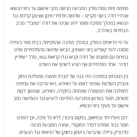
a
w
m
el
h
סתימת פיות נוסח פולין: התביעה הגישה כתבי אישום על ביזוי הנשיא
c
itt
ai
e
at
אנדז'יי דודה בשני מקרים – שלושה תלמידי תיכון שצעקו קללות נגד
e
er
l
g
s
הנשיא במהלך מסיבה וסופר ידוע שכינה את דודה "טמבל" סביב
b
ra
A
הבחירות בארה"ב.
o
m
p
על פי הדיווחים בפולין, במהלך מסיבה שהתקיימה בבית ספר בעיירה
o
p
סמוכה לעיר קאליש ביוני האחרון, הביאו שלושה מהתלמידים שלט
בחירות עם תמונתו של דודה וקראו נגדו קריאות גנאי, כולל "שיזדיין
k
דודה". אחד התלמידים אף הציע לשרוף את השלט.
בין הנוכחים במסיבה היה בנה של חברת מועצה ממפלגת החוק
והצדק השלטת שסיפר לאמו על האירוע. היא עדכנה את עמיתיה
למפלגה ואת המשטרה שפתחה בחקירה. האירוע, שנמשך דקות
ספורות, תועד בסרטון והתביעה החליטה להגיש נגד השלושה כתב
אישום על סעיף ביזוי הנשיא.
"הם פעלו יחד ובתיאום, במקום ציבורי, ללא כל סיבה, וכך הפגינו
חוסר כבוד מוחלט לסדר החוקתי", אמרה התובעת מרטה
טלרצ'יק-ביילה שהביעה ביטחון בחוזקן של הראיות נגד הנערים.