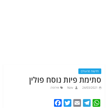
חדשות מהעולם
סתימת פיות נוסח פולין
24/03/2021
Nziv
אירופה
F
T
E
T
W