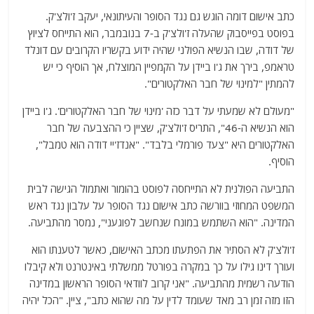
כתב אישום דומה הוגש גם נגד הסופר והעיתונאי, יעקב ז'ולצ'ק.
בפוסט בפייסבוק שהעלה ז'ולצ'ק ב-7 בנובמבר, הוא התייחס לציוץ
של דודה, שבו הנשיא הפולני שהיה ידוע בקשריו הקרובים עם דונלד
טראמפ, בירך את ג'ו ביידן על הקמפיין המוצלח, אך הוסיף כי יש
להמתין "למינוי של חבר האלקטורים".
"מעולם לא שמעתי על דבר כזה 'מינוי של חבר האלקטורים'. ג'ו ביידן
הוא הנשיא ה-46", התריס ז'ולצ'ק, שציין כי ההצבעה של חבר
האלקטורים היא "צעד פורמלי בלבד". "אנדז'יי דודה הוא טמבל",
הוסיף.
התביעה הפולנית לא התייחסה לפוסט בהומור ואתמול הגישה לבית
המשפט המחוזי בוורשה כתב אישום נגד הסופר על עלבון נגד ראש
המדינה. "הוא השתמש במונח שנחשב לפוגעני", נמסר מהתביעה.
ז'ולצ'ק לא הסתיר את הפתעתו מכתב האישום, כאשר לטענתו הוא
ועורך דינו גילו על כך במקרה בפורטל ממשלתי באינטרנט ולא קיבלו
הודעה רשמית מהתביעה. "אני קרוב לוודאי הסופר הראשון במדינה
הזו מזה זמן רב מאד שעומד לדין על מה שהוא כתב", ציין. "הכל יהיה