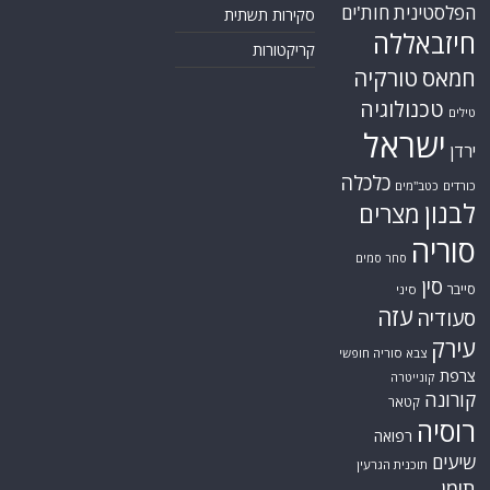
הפלסטינית
חות'ים
סקירות תשתית
חיזבאללה
קריקטורות
טורקיה
חמאס
טכנולוגיה
טילים
ישראל
ירדן
כלכלה
כורדים
כטב"מים
לבנון
מצרים
סוריה
סחר סמים
סין
סייבר
סיני
עזה
סעודיה
עירק
צבא סוריה חופשי
צרפת
קונייטרה
קורונה
קטאר
רוסיה
רפואה
שיעים
תוכנית הגרעין
תימן