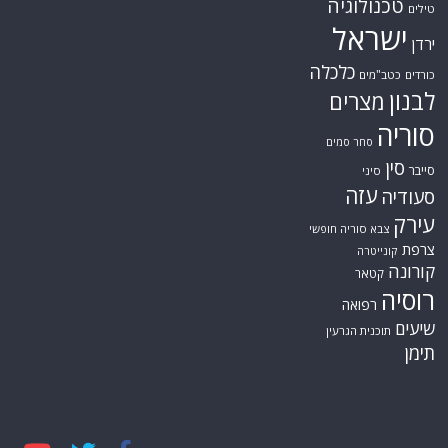
טכנולוגיה
טילים
ישראל
ירדן
כלכלה
כורדים
כטב"מים
לבנון
מצרים
סוריה
סחר סמים
סין
סייבר
סיני
עזה
סעודיה
עירק
צבא סוריה חופשי
צרפת
קונייטרה
קורונה
קטאר
רוסיה
רפואה
שיעים
תוכנית הגרעין
תימן