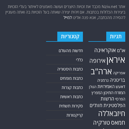
אתר Nziv.net מכבד את זכויות היוצרים ועושה מאמצים לאיתור בעלי הזכויות
ביצירות הכלולות בכתבות. אם זיהית יצירה שאתה בעל הזכויות בה ואתה מעוניין
להסירה מהכתבה, אנא פנה אלינו
למייל
תגיות
קטגוריות
אוקראינה
או"ם
חדשות מהעולם
איראן
אירופה
כללי
ארה"ב
כתבות היסטוריה
אפריקה
כתבות מומחים
בריטניה
גרמניה
האמירויות
דאעש
הגולן
כתבות קצרות
המזרח התיכון
המפרץ
כתבות ראשיות
הרשות
הפרסי
הפלסטינית
חות'ים
סקירות תשתית
חיזבאללה
קריקטורות
טורקיה
חמאס