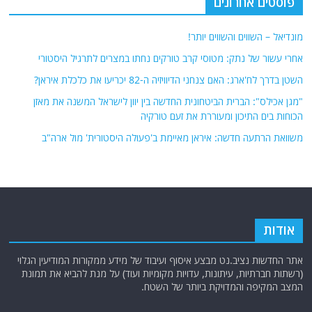
פוסטים אחרונים
מונדיאל – השווים והשווים יותר!
אחרי עשור של נתק: מטוסי קרב טורקים נחתו במצרים לתרגיל היסטורי
השטן בדרך לח'ארג: האם צנחני הדיוויזיה ה-82 יכריעו את כלכלת איראן?
"מגן אכילס": הברית הביטחונית החדשה בין יוון לישראל המשנה את מאזן
הכוחות בים התיכון ומעוררת את זעם טורקיה
משוואת הרתעה חדשה: איראן מאיימת ב'פעולה היסטורית' מול ארה"ב
אודות
אתר החדשות נציב.נט מבצע איסוף ועיבוד של מידע ממקורות המודיעין הגלוי
(רשתות חברתיות, עיתונות, עדויות מקומיות ועוד) על מנת להביא את תמונת
המצב המקיפה והמדויקת ביותר של השטח.