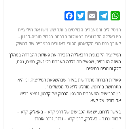
F
T
E
T
W
a
w
m
el
h
המסלולים והמעברים הבולטים ביותר ששימשו את מיליציית
c
itt
ai
e
at
חיזבאללה הלבנונית בפעולות הברחה בגבול סוריה-לבנון -
e
er
l
g
s
לאורך רכס הרי הקלאמון הסורי באזורים הכפריים של דמשק
b
ra
A
המיליציה הלבנונית חיזבאללה הגבירה את פעולות ההברחה במהלך
o
m
p
השנה הנוכחית, שפעילותה כללה העברות כלי נשק, סמים, נפט,
o
p
דלק וחומרים בסיסיים.
k
פעולות הברחה מתרחשות באזור שבהשפעת המיליציה, וכי היא
מתרחשת ב"חופש מוחלט ללא כל מכשולים ".
בין הכבישים והמעברים מהצפון הרחוק של קלמון, נמצא כביש
אל-בוריג'-אל-קעא.
באשר לדרום, יש את הכבישים של דרכי קרע – באאליק, קרע –
לבווה וגרגר – בעלבק, דרכי קרע – גרגר, גרגר אזמרני.