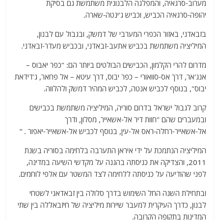
מערוב-סרגאיה, והמפלגה הלבנונית משתמשת גם בסיקת
יהופה-סרגאיה הכביש, וכביש ג'ינטה-שארה.
בזבאדני, באזור הכפרי המערבי של דמשק, ובגבול עם לבנון,
המיליציה משתמשת בכביש אתעב-זבאדני, ובכביש מעדר-זבאדני.
מדרום להרי הקלמון, הכבישים הבולטים ביותר הם: "כפר יאבוס –
אנג'אר, דרך אס-סוואורי – כפר יבוס, דרך עיטא – אל פחאר, ג'דידאת
יבוס", בנוסף לכביש אנטה, לכביש המהיר דמשק ולהלווה.
קרוב לגבול ישראל בדרום סוריה, המיליציה משתמשת בכבישים
ובמעברים שהם "חוות דיר אל-אשאייר, מסלון, ודרך
אל-אשאייר-רחלה-ראס אל-עין, בנוסף לכביש אל-אשאייר-יאפור . ”
המיליציה הנתמכת על ידי איראן התערבה בלחימה בסוריה בשנת
2011, והצדיקה את כניסתה בהגנה על מקדשי השיעה במדינה,
לפני שהודיעה על כניסתה ללחימה לצד המשטר עם אלפי לוחמים.
ובתחילת השנה החל השימוש בדרך סלולה בין זבאדאני לשטחי
לבנון, כדרך העיקרית למעבר שיירות מיליציה של חיזבאללה בין שתי
המדינות בתקופה הקרובה.