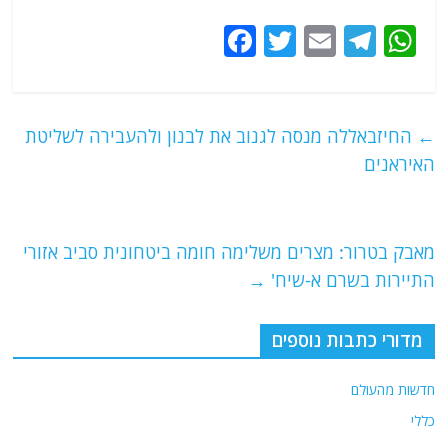
F
T
E
T
W
a
w
m
el
h
c
itt
ai
e
at
e
er
l
g
s
←
החיזבאללה מנסה לגנוב את לבנון ולהעבירה לשליטת
b
ra
A
האיראנים
o
m
p
o
p
מאבק בטרור: מצרים משלימה חומה ביטחונית סביב אזורי
k
התיירות בשרם א-שיח'
→
מדורי כתבות נוספים
חדשות מהעולם
כללי