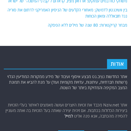
משחקי כוח במים עמוקים: ארדואן מציב קו אדום ל'קבלני המשנה" של ישראל
בין וושינגטון לדמשק: מאחורי הקלעים של הניסיון האמריקני לרתום את סוריה
נגד חזבאללה ומאזן הכוחות
מבחר קריקטורות: 80 שנה של מילים ללא הפסקה
אודות
אתר החדשות נציב.נט מבצע איסוף ועיבוד של מידע ממקורות המודיעין הגלוי
(רשתות חברתיות, עיתונות, עדויות מקומיות ועוד) על מנת להביא את תמונת
המצב המקיפה והמדויקת ביותר של השטח.
אתר Nziv.net מכבד את זכויות היוצרים ועושה מאמצים לאיתור בעלי הזכויות
ביצירות הכלולות בכתבות. אם זיהית יצירה שאתה בעל הזכויות בה ואתה מעוניין
להסירה מהכתבה, אנא פנה אלינו
למייל