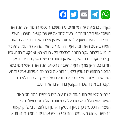
F
T
E
T
W
a
w
m
el
h
מקורות ברצועת עזה מדווחים כי המשבר הכספי החמור של הג'יהאד
c
itt
ai
e
at
האיסלאמי הולך ומחריף. בעוד לחמאס יש את קטאר, הארגון השני
e
er
l
g
s
בגודלו ברצועה נשען על הסיוע מאיראן אולם האחרונה קיצצה את
b
ra
A
הסיוע בשנים האחרונות ואף הודיעה לג'יהאד שהיא לא תוכל להעביר
לו סיוע בקרוב עקב המצב הכלכלי הקשה באיראן ואפקט קורונה. כמו
o
m
p
כן, לפי מקורות בג'יהאד, מאיראן נמסר כי בשל השקט ברצועה אין
o
p
רואים בטהראן צורך דחוף להעברת הסיוע. הג'יהאד האיסלאמי בשל
k
מחסור המזומנים נאלץ לקצץ בהוצאות ולצמצם פעילות. אנשי הזרוע
הצבאית "פלוגות אלקודס" שהתבשרו על קיצוץ בשכרם לא זכו
לקבל גם את השכר המקוצץ בחודשים האחרונים.
בינתיים לפי מקורות בעזה ישנם עימותים פנימיים בתוך הג'יהאד
האיסלאמי כולל האשמות על שחיתות וניהול כספי כושל. בשל
המצוקה הכספית כך נטען הפסיק הארגון גם לפצות בעלי קרקעות
ברצועה שהוא משתמש בהם כדי לבצע אימונים, לחפור מנהרות או