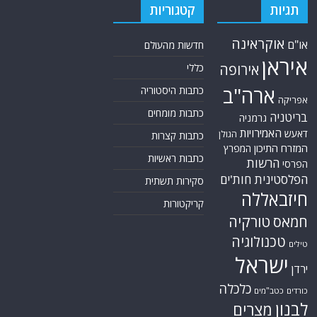
תגיות
קטגוריות
אוקראינה
או"ם
חדשות מהעולם
איראן
אירופה
כללי
ארה"ב
כתבות היסטוריה
אפריקה
כתבות מומחים
בריטניה
גרמניה
האמירויות
דאעש
הגולן
כתבות קצרות
המזרח התיכון
המפרץ
כתבות ראשיות
הרשות
הפרסי
הפלסטינית
חות'ים
סקירות תשתית
חיזבאללה
קריקטורות
טורקיה
חמאס
טכנולוגיה
טילים
ישראל
ירדן
כלכלה
כורדים
כטב"מים
לבנון
מצרים