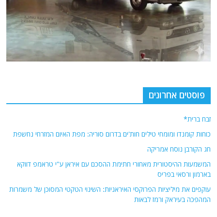
פוסטים אחרונים
זבח ברית*
כוחות קומנדו ומומחי טילים חות'ים בדרום סוריה: מפת האיום המזרחי נחשפת
חג הקורבן נוסח אמריקה
המשמעות ההיסטורית מאחורי חתימת ההסכם עם איראן ע"י טראמפ דווקא
בארמון ורסאי בפריס
עוקפים את מיליציות הפרוקסי האיראניות: השינוי הטקטי המסוכן של משמרות
המהפכה בעיראק ורמז לבאות