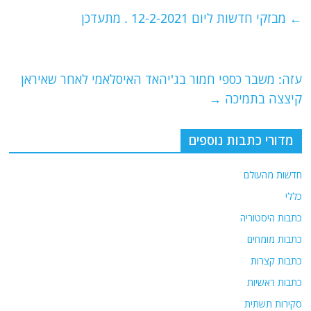
e
er
l
g
s
←
מבזקי חדשות ליום 12-2-2021 . מתעדכן
b
ra
A
o
m
p
o
p
עזה: משבר כספי חמור בג'יהאד האיסלאמי לאחר שאיראן
קיצצה בתמיכה
→
k
מדורי כתבות נוספים
חדשות מהעולם
כללי
כתבות היסטוריה
כתבות מומחים
כתבות קצרות
כתבות ראשיות
סקירות תשתית