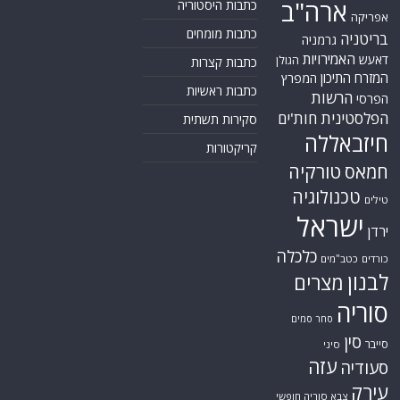
ארה"ב
כתבות היסטוריה
אפריקה
כתבות מומחים
בריטניה
גרמניה
האמירויות
דאעש
הגולן
כתבות קצרות
המזרח התיכון
המפרץ
כתבות ראשיות
הרשות
הפרסי
הפלסטינית
חות'ים
סקירות תשתית
חיזבאללה
קריקטורות
טורקיה
חמאס
טכנולוגיה
טילים
ישראל
ירדן
כלכלה
כורדים
כטב"מים
לבנון
מצרים
סוריה
סחר סמים
סין
סייבר
סיני
עזה
סעודיה
עירק
צבא סוריה חופשי