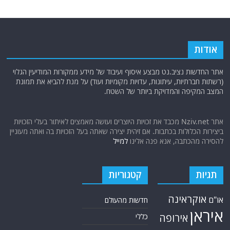
אודות
אתר החדשות נציב.נט מבצע איסוף ועיבוד של מידע ממקורות המודיעין הגלוי
(רשתות חברתיות, עיתונות, עדויות מקומיות ועוד) על מנת להביא את תמונת
המצב המקיפה והמדויקת ביותר של השטח.
אתר Nziv.net מכבד את זכויות היוצרים ועושה מאמצים לאיתור בעלי הזכויות
ביצירות הכלולות בכתבות. אם זיהית יצירה שאתה בעל הזכויות בה ואתה מעוניין
להסירה מהכתבה, אנא פנה אלינו
למייל
תגיות
קטגוריות
אוקראינה
או"ם
חדשות מהעולם
איראן
אירופה
כללי